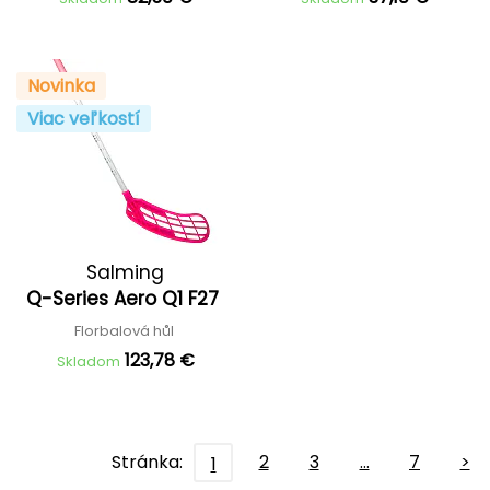
Novinka
Viac veľkostí
Salming
Q-Series Aero Q1 F27
Florbalová hůl
123,78 €
Skladom
Stránka:
2
3
…
7
>
1