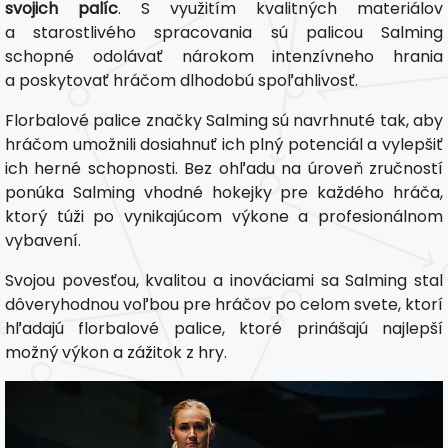
svojich palíc
. S využitím kvalitných materiálov
a starostlivého spracovania sú palicou Salming
schopné odolávať nárokom intenzívneho hrania
a poskytovať hráčom dlhodobú spoľahlivosť.
Florbalové palice značky Salming sú navrhnuté tak, aby
hráčom umožnili dosiahnuť ich plný potenciál a vylepšiť
ich herné schopnosti. Bez ohľadu na úroveň zručností
ponúka Salming vhodné hokejky pre každého hráča,
ktorý túži po vynikajúcom výkone a profesionálnom
vybavení.
Svojou povesťou, kvalitou a inováciami sa Salming stal
dôveryhodnou voľbou pre hráčov po celom svete, ktorí
hľadajú florbalové palice, ktoré prinášajú najlepší
možný výkon a zážitok z hry.