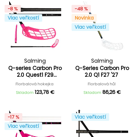
-8 %
-48 %
Viac veľkostí
Novinka
Viac veľkostí
Salming
Salming
Q-series Carbon Pro
Q-Series Carbon Pro
2.0 Quest1 F29
2.0 Q1 F27 '27
Black/Silver '26
Florbalová hokejka
Florbalová hůl
123,78 €
86,26 €
Skladom
Skladom
Viac veľkostí
-17 %
Viac veľkostí