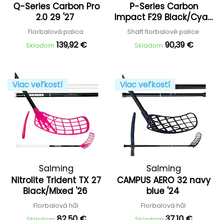
Q-Series Carbon Pro
P-Series Carbon
2.0 29 '27
Impact F29 Black/Cyan
'25
Florbalová palica
Shaft florbalové palice
139,92 €
90,39 €
Skladom
Skladom
Viac veľkostí
Viac veľkostí
Salming
Salming
Nitrolite Trident TX 27
CAMPUS AERO 32 navy
Black/Mixed '26
blue '24
Florbalová hůl
Florbalová hůl
82,50 €
37,10 €
Skladom
Skladom