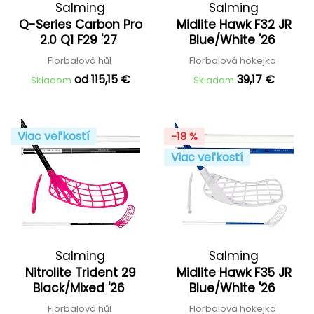
Salming
Salming
Q-Series Carbon Pro
Midlite Hawk F32 JR
2.0 Q1 F29 '27
Blue/White '26
Florbalová hůl
Florbalová hokejka
od 115,15 €
39,17 €
Skladom
Skladom
Viac veľkostí
-18 %
Viac veľkostí
Salming
Salming
Nitrolite Trident 29
Midlite Hawk F35 JR
Black/Mixed '26
Blue/White '26
Florbalová hůl
Florbalová hokejka