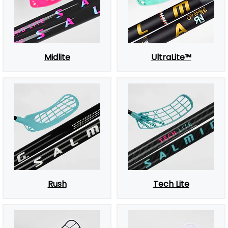
Midlite
UltraLite™
Rush
Tech Lite