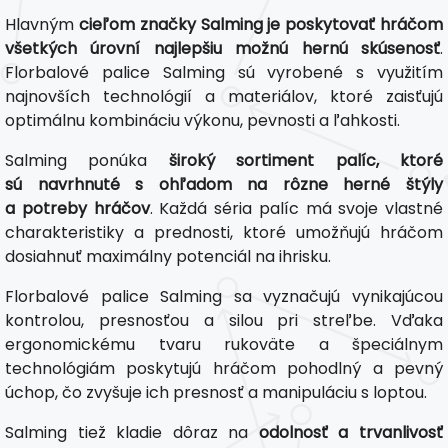
Hlavným
cieľom značky Salming je poskytovať hráčom
všetkých úrovní najlepšiu možnú hernú skúsenosť
.
Florbalové palice Salming sú vyrobené s využitím
najnovších technológií a materiálov, ktoré zaisťujú
optimálnu kombináciu výkonu, pevnosti a ľahkosti.
Salming ponúka
široký sortiment palíc, ktoré
sú navrhnuté s ohľadom na rôzne herné štýly
a potreby hráčov
. Každá séria palíc má svoje vlastné
charakteristiky a prednosti, ktoré umožňujú hráčom
dosiahnuť maximálny potenciál na ihrisku.
Florbalové palice Salming sa vyznačujú vynikajúcou
kontrolou, presnosťou a silou pri streľbe. Vďaka
ergonomickému tvaru rukoväte a špeciálnym
technológiám poskytujú hráčom pohodlný a pevný
úchop, čo zvyšuje ich presnosť a manipuláciu s loptou.
Salming tiež kladie dôraz na
odolnosť a trvanlivosť