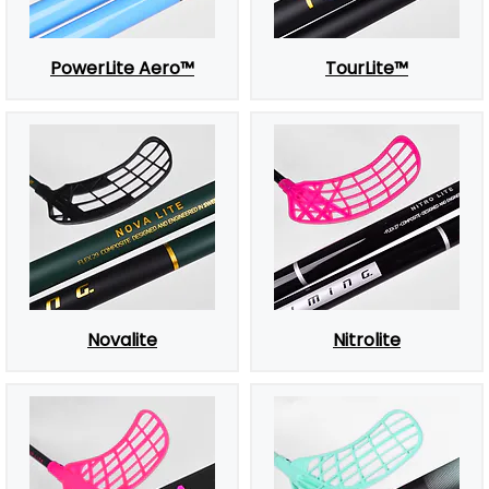
PowerLite Aero™
TourLite™
Novalite
Nitrolite