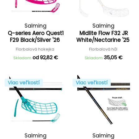
Salming
Salming
Q-series Aero Quest1
Midlite Flow F32 JR
F29 Black/Silver '26
White/Nectarine '25
Florbalová hokejka
Florbalová hůl
od 92,82 €
35,05 €
Skladom
Skladom
Viac veľkostí
Viac veľkostí
Salming
Salming