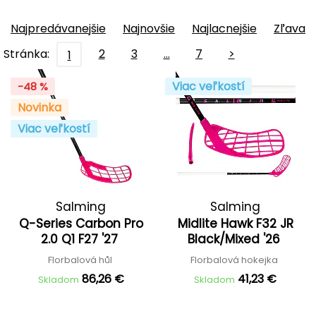
Najpredávanejšie
Najnovšie
Najlacnejšie
Zľava
Stránka:
2
3
…
7
>
1
Viac veľkostí
-48 %
Novinka
Viac veľkostí
Salming
Salming
Q-Series Carbon Pro
Midlite Hawk F32 JR
2.0 Q1 F27 '27
Black/Mixed '26
Florbalová hůl
Florbalová hokejka
86,26 €
41,23 €
Skladom
Skladom