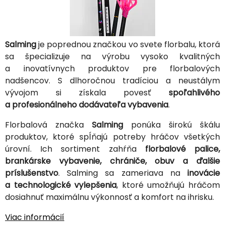
Salming
je poprednou značkou vo svete florbalu, ktorá
sa špecializuje na výrobu vysoko kvalitných
a inovatívnych produktov pre florbalových
nadšencov. S dlhoročnou tradíciou a neustálym
vývojom si získala povesť
spoľahlivého
a profesionálneho dodávateľa vybavenia
.
Florbalová značka
Salming
ponúka širokú škálu
produktov, ktoré spĺňajú potreby hráčov všetkých
úrovní. Ich sortiment zahŕňa
florbalové palice,
brankárske vybavenie, chrániče, obuv a ďalšie
príslušenstvo
. Salming sa zameriava na
inovácie
a technologické vylepšenia
, ktoré umožňujú hráčom
dosiahnuť maximálnu výkonnosť a komfort na ihrisku.
Viac informácií