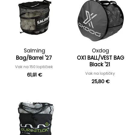
Salming
Oxdog
Bag/Barrel '27
OX1 BALL/VEST BAG
Black '21
Vak na 150 loptičiek
Vak na loptičky
61,91 €
25,80 €