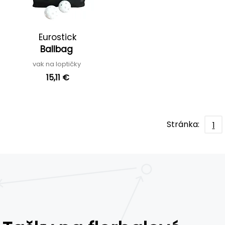
Eurostick
Ballbag
vak na loptičky
15,11 €
Stránka:
1