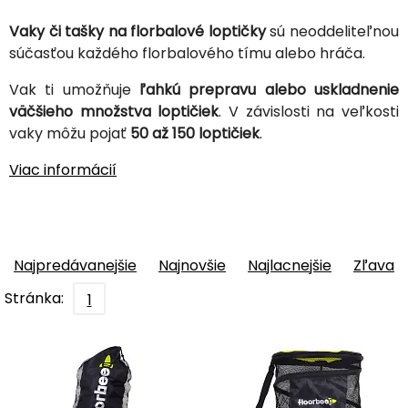
Vaky či tašky na florbalové loptičky
sú neoddeliteľnou
súčasťou každého florbalového tímu alebo hráča.
Vak ti umožňuje
ľahkú prepravu alebo uskladnenie
väčšieho množstva loptičiek
. V závislosti na veľkosti
vaky môžu pojať
50 až 150 loptičiek
.
Viac informácií
Najpredávanejšie
Najnovšie
Najlacnejšie
Zľava
Stránka:
1