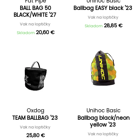
Fat Pipe
Unihoc Basic
BALL BAG 50
Ballbag EASY black '23
BLACK/WHITE '27
Vak na loptičky
Vak na loptičky
28,85 €
Skladom
20,60 €
Skladom
Oxdog
Unihoc Basic
TEAM BALLBAG '23
Ballbag black/neon
yellow '23
Vak na loptičky
Vak na loptičky
25,80 €