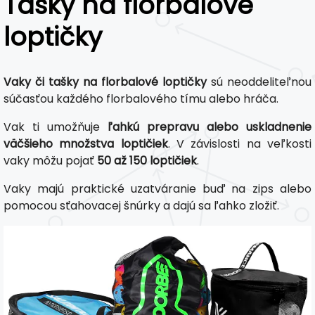
Tašky na florbalové
loptičky
Vaky či tašky na florbalové loptičky
sú neoddeliteľnou
súčasťou každého florbalového tímu alebo hráča.
Vak ti umožňuje
ľahkú prepravu alebo uskladnenie
väčšieho množstva loptičiek
. V závislosti na veľkosti
vaky môžu pojať
50 až 150 loptičiek
.
Vaky majú praktické uzatváranie buď na zips alebo
pomocou sťahovacej šnúrky a dajú sa ľahko zložiť.