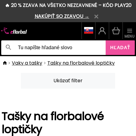
🔥 20 % ZĽAVA NA VŠETKO NEZĽAVNENÉ – KÓD PLAY20
NAKÚPIŤ SO ZĽAVOU →
MENU
HĽADAŤ
Vaky a tašky
Tašky na florbalové loptičky
Ukázať filter
Tašky na florbalové
loptičky