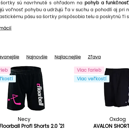
 šortky sú navrhnuté s ohľadom na
pohyb a funkčnosť
jú voľnosť pohybu a udržujú Ťa v suchu a pohodlí aj pr
lastickému pásu sa šortky prispôsobia telu a poskytnú Ti skve
rmácií
vanejšie
Najnovšie
Najlacnejšie
Zľava
rieb
Viac farieb
ľkostí
Viac veľkostí
Necy
Oxdog
loorball Profi Shorts 2.0 '21
AVALON SHORT