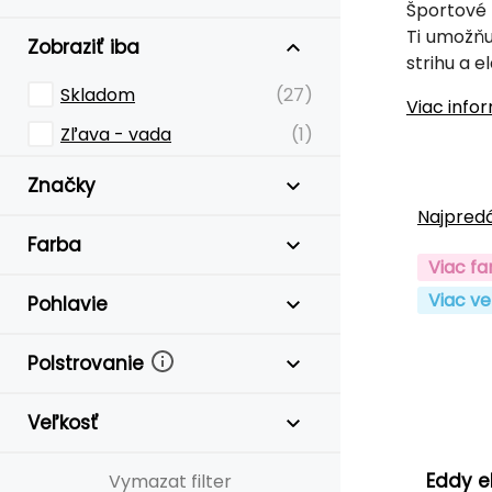
Športové
Ti umožňu
Zobraziť iba
strihu a e
Skladom
(27)
Viac info
Zľava - vada
(1)
Značky
Najpredá
Farba
Viac fa
Viac ve
Pohlavie
Polstrovanie
Veľkosť
Eddy eF
Vymazat filter