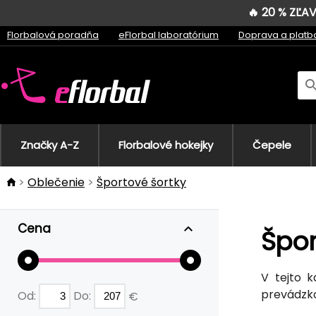
🔥 20 % ZĽ
Florbalová poradňa
eFlorbal laboratórium
Doprava a platb
Značky A-Z
Florbalové hokejky
Čepele
Oblečenie
Športové šortky
Cena
Špor
V tejto k
prevádzk
Od:
Do:
€