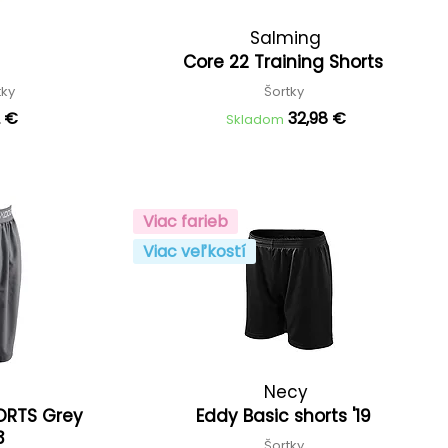
Salming
Core 22 Training Shorts
tky
Šortky
2 €
32,98 €
Skladom
Viac farieb
Viac veľkostí
Necy
ORTS Grey
Eddy Basic shorts '19
23
Šortky