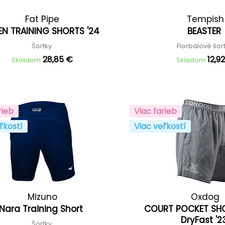
Fat Pipe
Tempish
EN TRAINING SHORTS '24
BEASTER
Šortky
Florbalové šor
28,85 €
12,9
Skladom
Skladom
rieb
Viac farieb
ľkostí
Viac veľkostí
Mizuno
Oxdog
Nara Training Short
COURT POCKET SH
DryFast '
Šortky