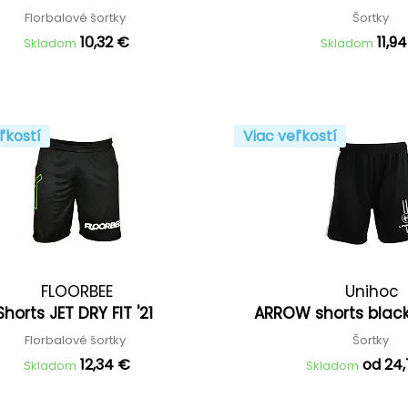
Florbalové šortky
Šortky
10,32 €
11,9
Skladom
Skladom
ľkostí
Viac veľkostí
FLOORBEE
Unihoc
Shorts JET DRY FIT '21
ARROW shorts black
Florbalové šortky
Šortky
12,34 €
od 24
Skladom
Skladom