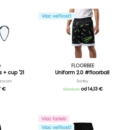
Viac veľkostí
e
FLOORBEE
 + cup '21
Uniform 2.0 #floorball
nzorom
Šortky
7 €
od 14,13 €
Skladom
Viac farieb
Viac veľkostí