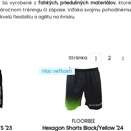
. Sú vyrobené z
ľahkých, priedušných materiálov
, ktoré
i náročnom tréningu či zápase. Vďaka svojmu pohodlnému
lú flexibilitu a agilitu na ihrisku.
Stránka:
2
>
1
Viac veľkostí
FLOORBEE
S '23
Hexagon Shorts Black/Yellow '24