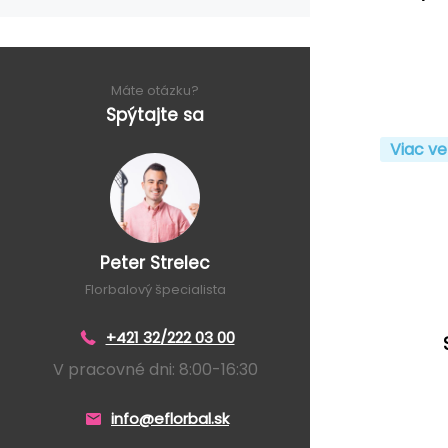
Máte otázku?
Spýtajte sa
Viac ve
Peter Strelec
Florbalový špecialista
+421 32/222 03 00
V pracovné dni: 8:00-16:30
info@eflorbal.sk