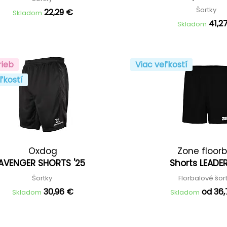
Šortky
22,29 €
Skladom
41,2
Skladom
rieb
Viac veľkostí
ľkostí
Oxdog
Zone floorb
AVENGER SHORTS '25
Shorts LEADE
Šortky
Florbalové šor
30,96 €
od 36
Skladom
Skladom