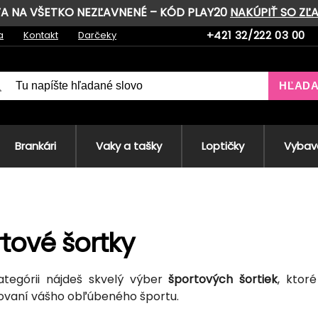
AVA NA VŠETKO NEZĽAVNENÉ – KÓD PLAY20
NAKÚPIŤ SO ZĽ
+421 32/222 03 00
a
Kontakt
Darčeky
HĽAD
Brankári
Vaky a tašky
Loptičky
Vybave
tové šortky
ategórii nájdeš skvelý výber
športových šortiek
, ktoré
ovaní vášho obľúbeného športu.