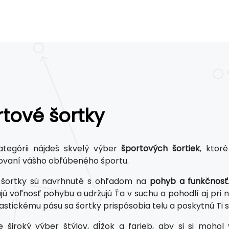
tové šortky
ategórii nájdeš skvelý výber
športových šortiek
, ktoré
ovaní vášho obľúbeného športu.
 šortky sú navrhnuté s ohľadom na
pohyb a funkčnosť
jú voľnosť pohybu a udržujú Ťa v suchu a pohodlí aj pr
lastickému pásu sa šortky prispôsobia telu a poskytnú Ti skve
široký výber štýlov, dĺžok a farieb, aby si si mohol