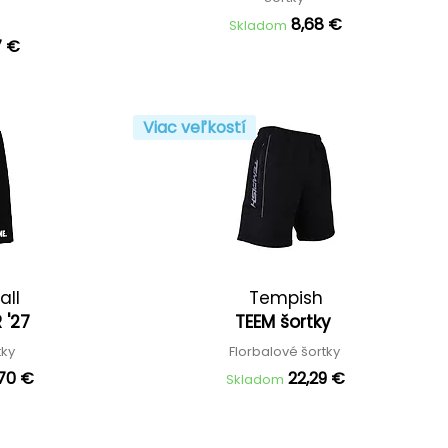
8,68 €
Skladom
7 €
Viac veľkostí
all
Tempish
R '27
TEEM šortky
tky
Florbalové šortky
,70 €
22,29 €
Skladom