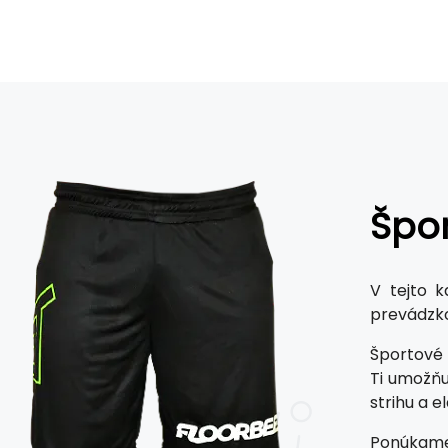
Špor
V tejto k
prevádzk
Športové
Ti umožňu
strihu a e
Ponúkame 