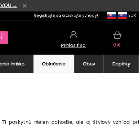
AVOU →
Registrujte sa
a získajte
výhody!
EUR
AŤ
0 €
Prihlásiť sa
nie ihrisko
Oblečenie
Obuv
Doplnky
 Ti poskytnú nielen pohodlie, ale aj štýlový vzhľad pr