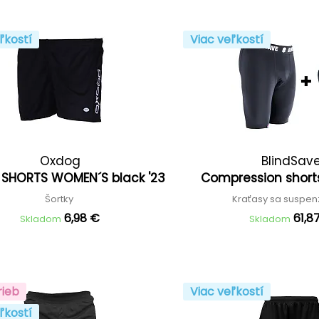
ľkostí
Viac veľkostí
Oxdog
BlindSav
 SHORTS WOMEN´S black '23
Compression shorts
Šortky
Kraťasy sa suspe
6,98 €
61,8
Skladom
Skladom
rieb
Viac veľkostí
ľkostí