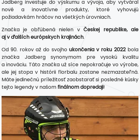
Jadberg investuje do výskumu a vývoja, aby vytváral
nové a inovatívne produkty, ktoré vyhovujú
požiadavkám hráčov na všetkých úrovniach.
Značka je obľúbená nielen v
Českej republike, ale
aj v ďalších európskych krajinách
.
Od 90. rokov až do svojho
ukončenia v roku 2022
bola
značka Jadberg synonymom pre vysokú kvalitu
a inováciu. Táto značka už síce nepokračuje vo výrobe,
ale jej stopa v histórii florbalu zostane nezmazateľná.
Máte jedinečnú príležitosť zaobstarať si posledné kúsky
tejto legendy v našom
finálnom dopredaji
!