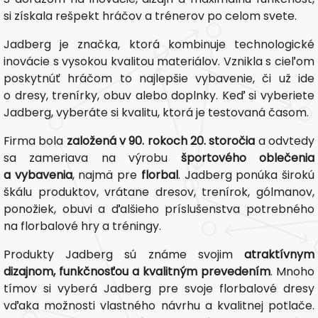
si získala rešpekt hráčov a trénerov po celom svete.
Jadberg je značka, ktorá kombinuje technologické
inovácie s vysokou kvalitou materiálov. Vznikla s cieľom
poskytnúť hráčom to najlepšie vybavenie, či už ide
o dresy, trenírky, obuv alebo doplnky. Keď si vyberiete
Jadberg, vyberáte si kvalitu, ktorá je testovaná časom.
Firma bola
založená v 90. rokoch 20. storočia
a odvtedy
sa zameriava na výrobu
športového oblečenia
a vybavenia
, najmä pre
florbal
. Jadberg ponúka širokú
škálu produktov, vrátane dresov, trenírok, gólmanov,
ponožiek, obuvi a ďalšieho príslušenstva potrebného
na florbalové hry a tréningy.
Produkty Jadberg sú známe svojim
atraktívnym
dizajnom, funkčnosťou a kvalitným prevedením
. Mnoho
tímov si vyberá Jadberg pre svoje florbalové dresy
vďaka možnosti vlastného návrhu a kvalitnej potlače.