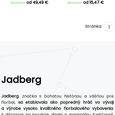
od 49,49 €
od 16,47 €
Skladom
Skladom
Stránka:
1
Jadberg
Jadberg
, značka s bohatou históriou a vášňou pre
florbal,
sa etablovala ako popredný hráč vo vývoji
a výrobe vysoko kvalitného florbalového vybavenia
.
S dôrazom na inovácie, dizajn a maximálnu funkčnosť,