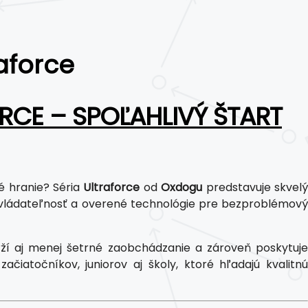
aforce
RCE – SPOĽAHLIVÝ ŠTART
é hranie? Séria
Ultraforce
od
Oxdogu
predstavuje skvel
vládateľnosť a overené technológie pre bezproblémový
rží aj menej šetrné zaobchádzanie a zároveň poskytuj
čiatočníkov, juniorov aj školy, ktoré hľadajú kvalitnú