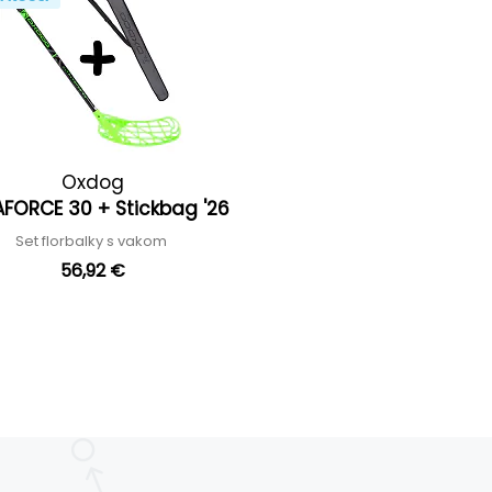
Oxdog
AFORCE 30 + Stickbag '26
Set florbalky s vakom
56,92 €