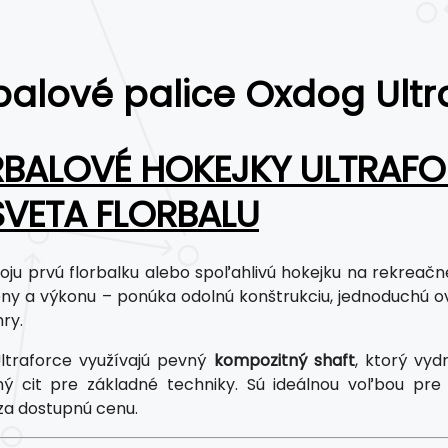
balové palice Oxdog Ultr
BALOVÉ HOKEJKY ULTRAFO
SVETA FLORBALU
oju prvú florbalku alebo spoľahlivú hokejku na rekreačn
y a výkonu – ponúka odolnú konštrukciu, jednoduchú o
ry.
ltraforce využívajú pevný
kompozitný shaft
, ktorý vyd
ý cit pre základné techniky. Sú ideálnou voľbou pre za
 za dostupnú cenu.