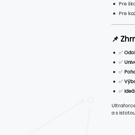
Pre šk
Pre ka
📌 Zhr
✅
Odol
✅
Univ
✅
Poho
✅
Výbo
✅
Ideá
Ultraforc
a s istotou