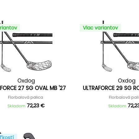
riantov
Viac variantov
Oxdog
Oxdog
FORCE 27 SG OVAL MB '27
ULTRAFORCE 29 SG R
Florbalová palica
Florbalová pal
72,23 €
72,2
Skladom
Skladom
ľkostí