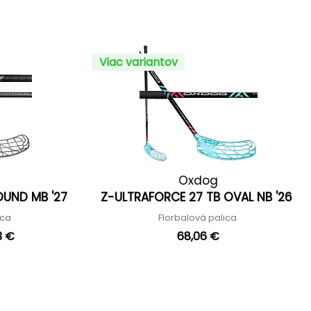
Viac variantov
Oxdog
OUND MB '27
Z-ULTRAFORCE 27 TB OVAL NB '26
ica
Florbalová palica
3 €
68,06 €