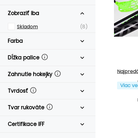
Zobraziť iba
Skladom
(8)
Farba
Dĺžka palice
Najpredá
Zahnutie hokejky
Viac ve
Tvrdosť
Tvar rukoväte
Certifikace IFF