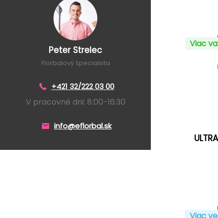
Viac va
Peter Strelec
Florbalový špecialista
+421 32/222 03 00
V pracovné dni: 8:00-16:30
info@eflorbal.sk
ULTRA
Viac ve