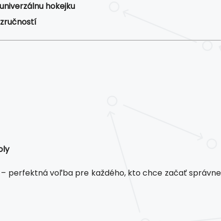
univerzálnu hokejku
 zručností
oly
– perfektná voľba pre každého, kto chce začať správn