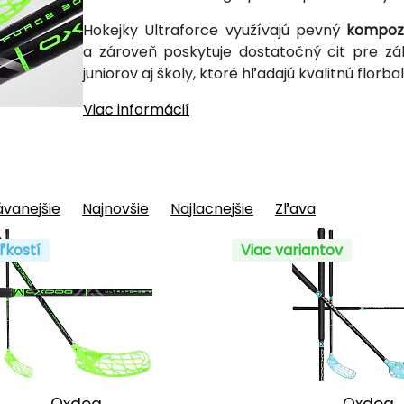
Hokejky Ultraforce využívajú pevný
kompozi
a zároveň poskytuje dostatočný cit pre zák
juniorov aj školy, ktoré hľadajú kvalitnú florb
Viac informácií
vanejšie
Najnovšie
Najlacnejšie
Zľava
ľkostí
Viac variantov
Oxdog
Oxdog