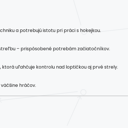
hniku a potrebujú istotu pri práci s hokejkou.
 streľbu – prispôsobené potrebám začiatočníkov.
orá uľahčuje kontrolu nad loptičkou aj prvé strely.
väčšine hráčov.