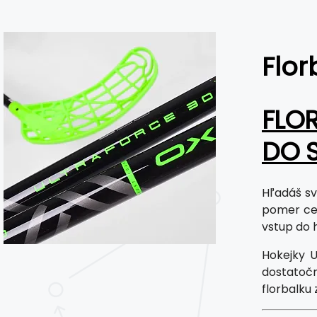
Flor
FLOR
DO 
Hľadáš sv
pomer cen
vstup do h
Hokejky U
dostatočn
florbalku