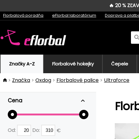
🔥 20 % ZĽ
Florbalová poradňa
eFlorbal laboratórium
Doprava a platb
Značky A-Z
Florbalové hokejky
Čepele
Značka
Oxdog
Florbalové palice
Ultraforce
Cena
Flor
Od:
Do:
€