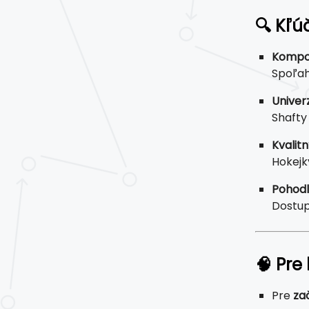
🔍 Kľú
Kompoz
Spoľahl
Univerz
Shafty
Kvalit
Hokejk
Pohodl
Dostup
🧠 Pre
Pre
za