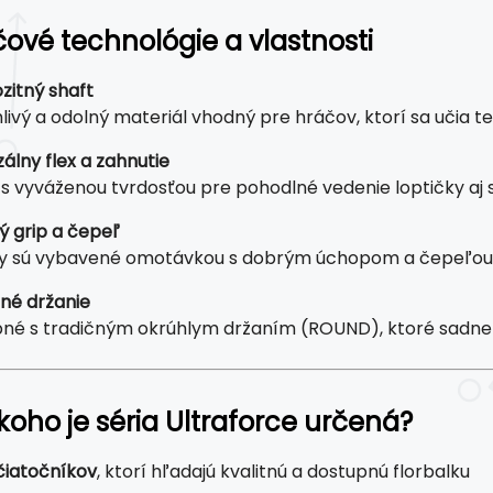
čové technológie a vlastnosti
itný shaft
ivý a odolný materiál vhodný pre hráčov, ktorí sa učia tec
álny flex a zahnutie
 s vyváženou tvrdosťou pre pohodlné vedenie loptičky aj
ný grip a čepeľ
y sú vybavené omotávkou s dobrým úchopom a čepeľou, kt
né držanie
né s tradičným okrúhlym držaním (ROUND), ktoré sadne 
 koho je séria Ultraforce určená?
čiatočníkov
, ktorí hľadajú kvalitnú a dostupnú florbalku