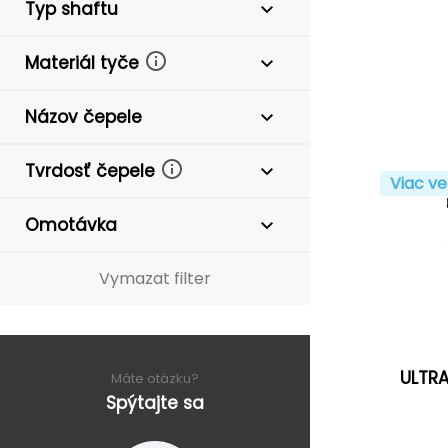
Typ shaftu
Materiál tyče
Názov čepele
Tvrdosť čepele
Viac ve
Omotávka
Vymazat filter
ULTRA
Máte otázku?
Spýtajte sa