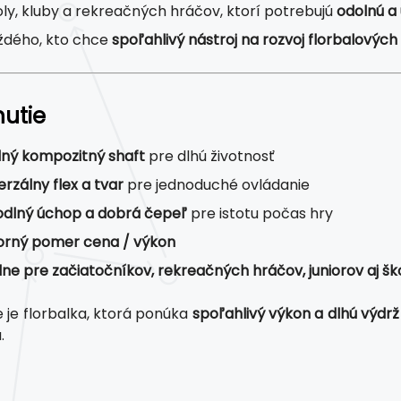
oly, kluby a rekreačných hráčov, ktorí potrebujú
odolnú a 
ždého, kto chce
spoľahlivý nástroj na rozvoj florbalových
nutie
ný kompozitný shaft
pre dlhú životnosť
erzálny flex a tvar
pre jednoduché ovládanie
dlný úchop a dobrá čepeľ
pre istotu počas hry
rný pomer cena / výkon
lne pre začiatočníkov, rekreačných hráčov, juniorov aj šk
e je florbalka, ktorá ponúka
spoľahlivý výkon a dlhú výdrž
.