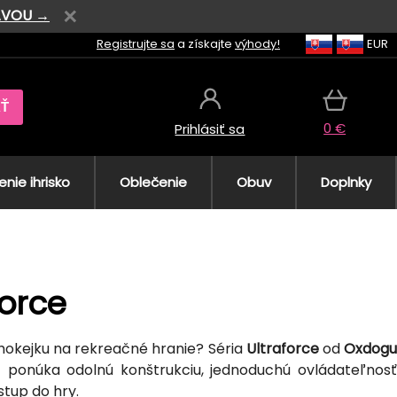
AVOU →
Registrujte sa
a získajte
výhody!
EUR
AŤ
0 €
Prihlásiť sa
nie ihrisko
Oblečenie
Obuv
Doplnky
force
 hokejku na rekreačné hranie? Séria
Ultraforce
od
Oxdog
 ponúka odolnú konštrukciu, jednoduchú ovládateľnosť
tup do hry.