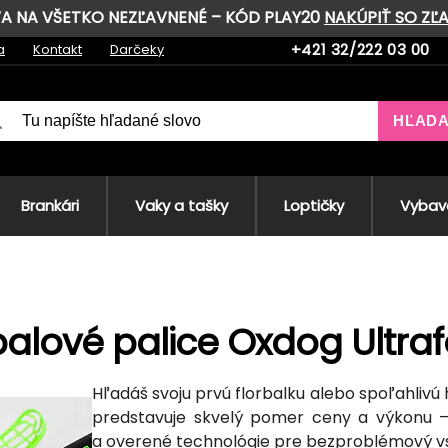
AVA NA VŠETKO NEZĽAVNENÉ – KÓD PLAY20
NAKÚPIŤ SO ZĽ
+421 32/222 03 00
a
Kontakt
Darčeky
HĽAD
Brankári
Vaky a tašky
Loptičky
Vybave
balové palice Oxdog Ultra
Hľadáš svoju prvú florbalku alebo spoľahlivú
predstavuje skvelý pomer ceny a výkonu –
a overené technológie pre bezproblémový vs