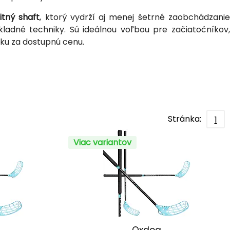
tný shaft
, ktorý vydrží aj menej šetrné zaobchádzani
ladné techniky. Sú ideálnou voľbou pre začiatočníkov,
alku za dostupnú cenu.
Stránka:
1
Viac variantov
Oxdog