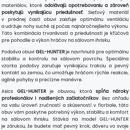
materiálov, ktoré
odolávajú opotrebovaniu a zároveň
poskytujú vynikajúcu priedušnosť
. Sieťový materiál
v prednej časti obuvi zaisťuje optimálnu ventiláciu
a udržuje nohy suché aj počas najnáročnejšieho výkonu.
Táto kombinácia trvanlivosti a priedušnosti je kľúčová
pre pohodlie a výkon hráčov na sálovom ihrisku.
Podošva obuvi
GEL-HUNTER
je navrhnutá pre optimálnu
stabilitu a kontrolu na sálovom povrchu. Špeciálna
vzorka podošvy zaručuje vynikajúcu trakciu a pevný
kontakt so zemou, čo umožňuje hráčom rýchle reakcie,
agilné pohyby a precízne manévre.
Asics
GEL-HUNTER
je obuvou, ktorá
spĺňa nároky
profesionálov i nadšených začiatočníkov
. Bez ohľadu
na vašu úroveň zručností a skúseností v florbale, táto
obuv vám poskytne potrebný výkon, stabilitu a komfort
na sálovom ihrisku. Stávka na model GEL-HUNTER
je zárukou, že budete mať pevný krok, dôveru vo svoje