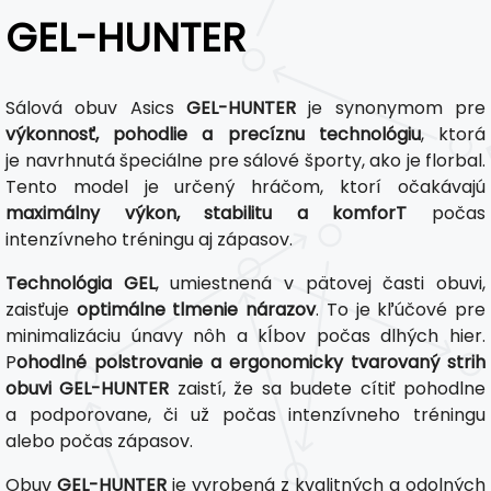
GEL-HUNTER
Sálová obuv Asics
GEL-HUNTER
je synonymom pre
výkonnosť, pohodlie a precíznu technológiu
, ktorá
je navrhnutá špeciálne pre sálové športy, ako je florbal.
Tento model je určený hráčom, ktorí očakávajú
maximálny výkon, stabilitu a komforT
počas
intenzívneho tréningu aj zápasov.
Technológia GEL
, umiestnená v pätovej časti obuvi,
zaisťuje
optimálne tlmenie nárazov
. To je kľúčové pre
minimalizáciu únavy nôh a kĺbov počas dlhých hier.
P
ohodlné polstrovanie a ergonomicky tvarovaný strih
obuvi GEL-HUNTER
zaistí, že sa budete cítiť pohodlne
a podporovane, či už počas intenzívneho tréningu
alebo počas zápasov.
Obuv
GEL-HUNTER
je vyrobená z kvalitných a odolných