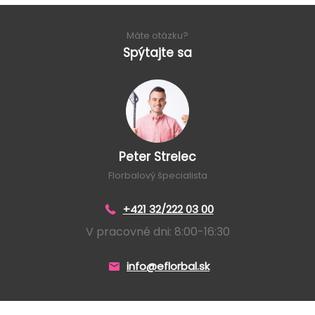
Máte otázku?
Spýtajte sa
Peter Strelec
Florbalový špecialista
+421 32/222 03 00
V pracovné dni: 8:00-16:30
info@eflorbal.sk