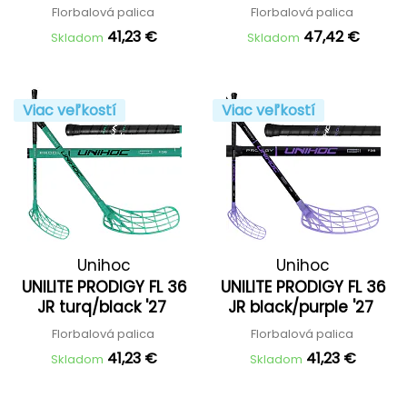
turquoise '26
Florbalová palica
Florbalová palica
41,23 €
47,42 €
Skladom
Skladom
Viac veľkostí
Viac veľkostí
Unihoc
Unihoc
UNILITE PRODIGY FL 36
UNILITE PRODIGY FL 36
JR turq/black '27
JR black/purple '27
Florbalová palica
Florbalová palica
41,23 €
41,23 €
Skladom
Skladom