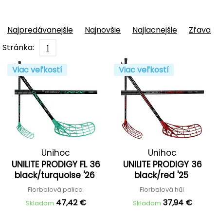
Najpredávanejšie
Najnovšie
Najlacnejšie
Zľava
Stránka:
1
Viac veľkostí
Viac veľkostí
Unihoc
Unihoc
UNILITE PRODIGY FL 36
UNILITE PRODIGY 36
black/turquoise '26
black/red '25
Florbalová palica
Florbalová hůl
47,42 €
37,94 €
Skladom
Skladom