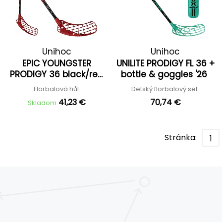
Unihoc
Unihoc
EPIC YOUNGSTER
UNILITE PRODIGY FL 36 +
PRODIGY 36 black/red
bottle & goggles '26
'25
Florbalová hůl
Detský florbalový set
41,23 €
70,74 €
Skladom
Stránka:
1