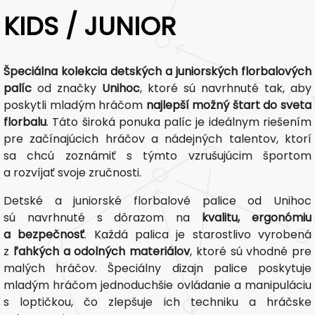
KIDS / JUNIOR
Špeciálna kolekcia detských a juniorských florbalových
palíc
od značky
Unihoc
, ktoré sú navrhnuté tak, aby
poskytli mladým hráčom
najlepší možný štart do sveta
florbalu
. Táto široká ponuka palíc je ideálnym riešením
pre začínajúcich hráčov a nádejných talentov, ktorí
sa chcú zoznámiť s týmto vzrušujúcim športom
a rozvíjať svoje zručnosti.
Detské a juniorské florbalové palice od Unihoc
sú navrhnuté s dôrazom na
kvalitu, ergonómiu
a bezpečnosť
. Každá palica je starostlivo vyrobená
z
ľahkých a odolných materiálov
, ktoré sú vhodné pre
malých hráčov. Špeciálny dizajn palice poskytuje
mladým hráčom jednoduchšie ovládanie a manipuláciu
s loptičkou, čo zlepšuje ich techniku a hráčske