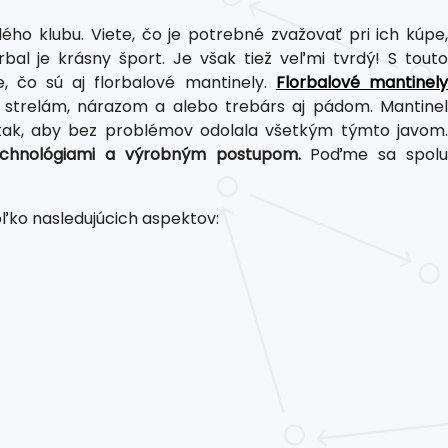
o klubu. Viete, čo je potrebné zvažovať pri ich kúpe
bal je krásny šport. Je však tiež veľmi tvrdý! S tout
, čo sú aj florbalové mantinely.
Florbalové mantinely
 strelám, nárazom a alebo trebárs aj pádom. Mantinel
á tak, aby bez problémov odolala všetkým týmto javom.
echnológiami a výrobným postupom.
Poďme sa spol
oľko nasledujúcich aspektov: