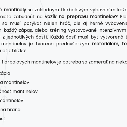
é mantinely
sú základným florbalovým vybavením každéh
miete zabudnúť na
vozík na prepravu mantinelov?
Flor
 sa musí potýkať nielen hráč, ale aj herné vybavenie
r každý zápas, alebo tréning vystavované intenzívnym
ý z jednotlivých častí. Každá časť musí byť vytvoren
 mantinelov je tvorená predovšetkým
materiálom, t
ieť z blízka!
e florbalových mantinelov je potreba sa zamerať na niek
kácia
ita mantinelov
nosť mantinelov
mantinelov
rná hrana
osť