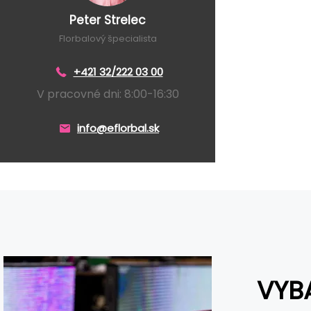
Peter Strelec
Florbalový špecialista
+421 32/222 03 00
V pracovné dni: 8:00-16:30
info@eflorbal.sk
VYBA