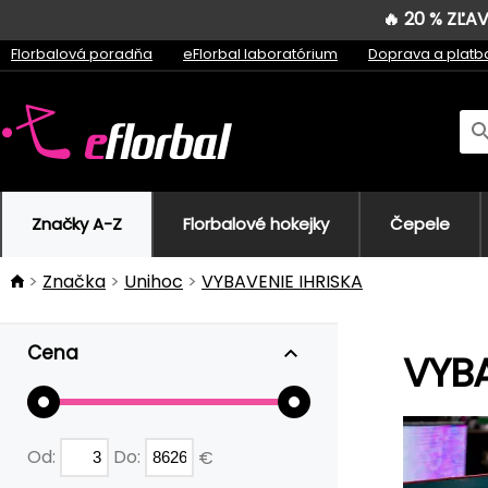
🔥 20 % ZĽ
Florbalová poradňa
eFlorbal laboratórium
Doprava a platb
Značky A-Z
Florbalové hokejky
Čepele
Značka
Unihoc
VYBAVENIE IHRISKA
Cena
VYBA
Od:
Do:
€