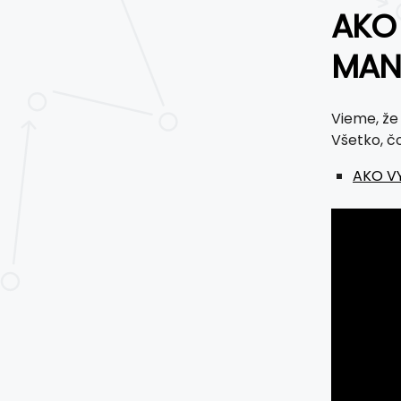
AKO
MAN
Vieme, že
Všetko, čo
AKO V