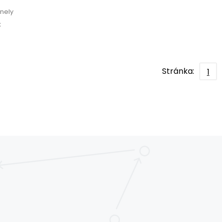
inely
€
Stránka:
1