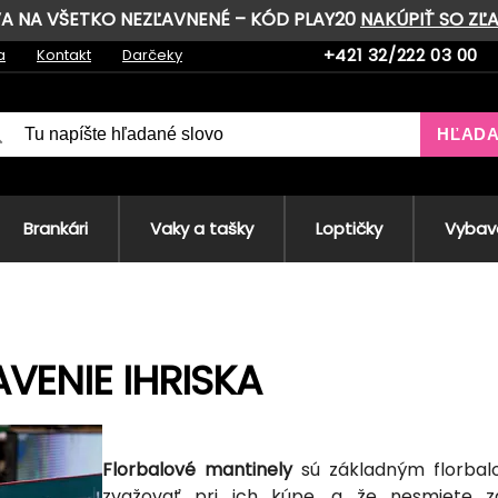
AVA NA VŠETKO NEZĽAVNENÉ – KÓD PLAY20
NAKÚPIŤ SO ZĽ
+421 32/222 03 00
a
Kontakt
Darčeky
HĽAD
Brankári
Vaky a tašky
Loptičky
Vybave
VENIE IHRISKA
Florbalové mantinely
sú základným florbal
zvažovať pri ich kúpe, a že nesmiete