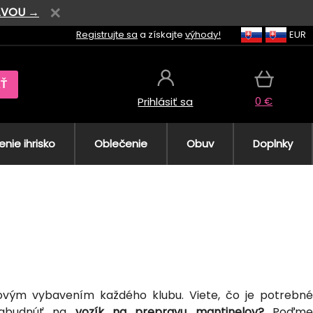
AVOU →
Registrujte sa
a získajte
výhody!
EUR
AŤ
0 €
Prihlásiť sa
nie ihrisko
Oblečenie
Obuv
Doplnky
ovým vybavením každého klubu. Viete, čo je potrebné
 zabudnúť na
vozík na prepravu mantinelov?
Poďm