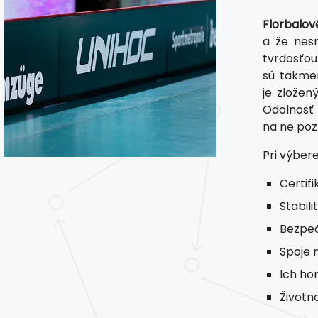
Florbalov
a že nes
tvrdosťou
sú takme
je zložen
Odolnosť
na ne pozr
Pri výber
Certifi
Stabil
Bezpeč
Spoje 
Ich ho
Životn