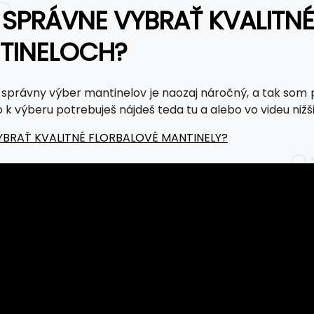
 SPRÁVNE VYBRAŤ KVALITN
TINELOCH?
 správny výber mantinelov je naozaj náročný, a tak som 
 k výberu potrebuješ nájdeš teda tu a alebo vo videu nižši
YBRAŤ KVALITNÉ FLORBALOVÉ MANTINELY?