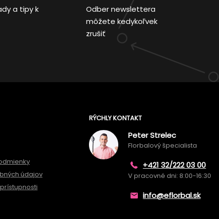
ady a tipy k
Odber newslettera
môžete kedykoľvek
zrušiť
RÝCHLY KONTAKT
Peter Strelec
Florbalový špecialista
odmienky
+421 32/222 03 00
bných údajov
V pracovné dni: 8:00-16:30
prístupnosti
info@eflorbal.sk