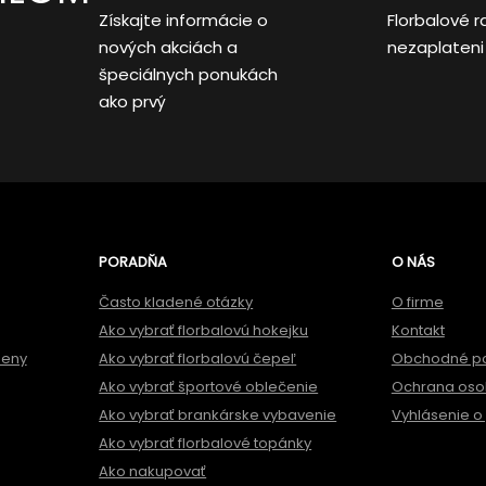
Získajte informácie o
Florbalové r
nových akciách a
nezaplateni
špeciálnych ponukách
ako prvý
PORADŇA
O NÁS
Často kladené otázky
O firme
Ako vybrať florbalovú hokejku
Kontakt
meny
Ako vybrať florbalovú čepeľ
Obchodné p
Ako vybrať športové oblečenie
Ochrana oso
Ako vybrať brankárske vybavenie
Vyhlásenie o 
Ako vybrať florbalové topánky
Ako nakupovať