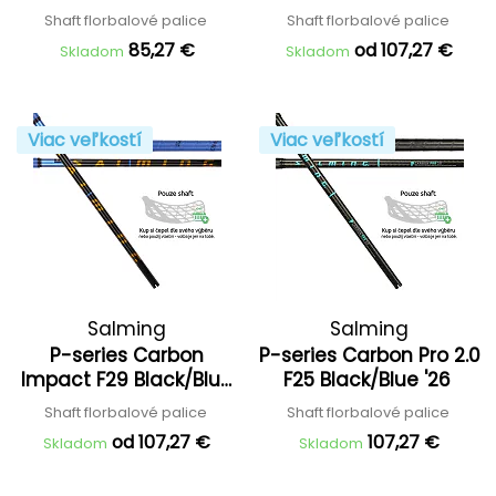
'25
'26
Shaft florbalové palice
Shaft florbalové palice
85,27 €
od 107,27 €
Skladom
Skladom
Viac veľkostí
Viac veľkostí
Salming
Salming
P-series Carbon
P-series Carbon Pro 2.0
Impact F29 Black/Blue
F25 Black/Blue '26
'26
Shaft florbalové palice
Shaft florbalové palice
od 107,27 €
107,27 €
Skladom
Skladom