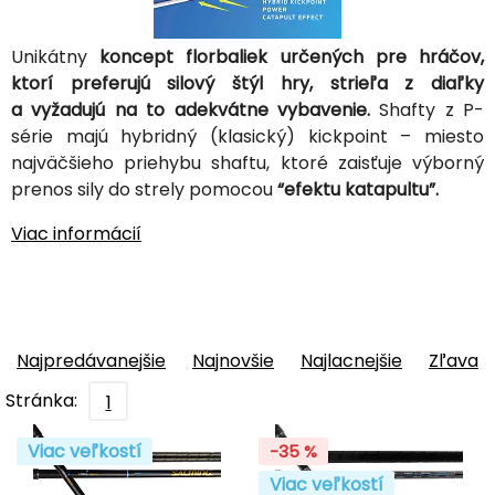
Unikátny
koncept florbaliek určených pre hráčov,
ktorí preferujú silový štýl hry, strieľa z diaľky
a vyžadujú na to adekvátne vybavenie.
Shafty z P-
série majú hybridný (klasický) kickpoint – miesto
najväčšieho priehybu shaftu, ktoré zaisťuje výborný
prenos sily do strely pomocou
“efektu katapultu”.
Viac informácií
Najpredávanejšie
Najnovšie
Najlacnejšie
Zľava
Stránka:
1
Viac veľkostí
-35 %
Viac veľkostí