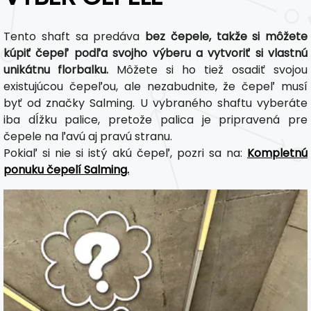
Tento shaft sa predáva
bez čepele, takže si môžete
kúpiť čepeľ podľa svojho výberu a vytvoriť si vlastnú
unikátnu florbalku.
Môžete si ho tiež osadiť svojou
existujúcou čepeľou, ale nezabudnite, že čepeľ musí
byť od značky Salming. U vybraného shaftu vyberáte
iba dĺžku palice, pretože palica je pripravená pre
čepele na ľavú aj pravú stranu.
Pokiaľ si nie si istý akú čepeľ, pozri sa na:
Kompletnú
ponuku čepelí Salming.