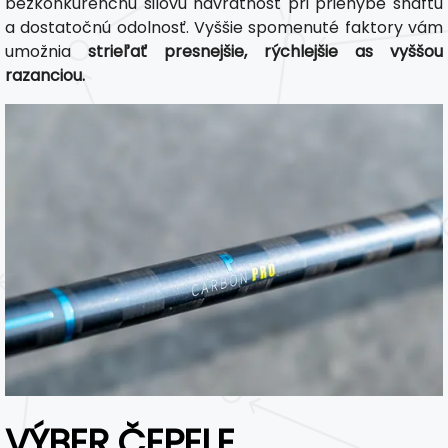
bezkonkurenčnú silovú návratnosť pri priehybe shaftu
a dostatočnú odolnosť. Vyššie spomenuté faktory vám
umožnia
strieľať presnejšie, rýchlejšie as vyššou
razanciou.
VÝBER ČEPELE