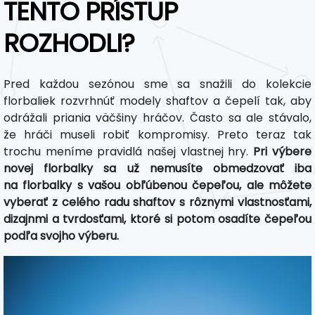
TENTO PRÍSTUP
ROZHODLI?
Pred každou sezónou sme sa snažili do kolekcie
florbaliek rozvrhnúť modely shaftov a čepelí tak, aby
odrážali priania väčšiny hráčov. Často sa ale stávalo,
že hráči museli robiť kompromisy. Preto teraz tak
trochu meníme pravidlá našej vlastnej hry.
Pri výbere
novej florbalky sa už nemusíte obmedzovať iba
na florbalky s vašou obľúbenou čepeľou, ale môžete
vyberať z celého radu shaftov s rôznymi vlastnosťami,
dizajnmi a tvrdosťami, ktoré si potom osadíte čepeľou
podľa svojho výberu.