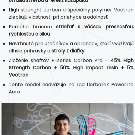
tvrdšiu streľbu a “efekt katapultu”
High strenght carbon a špeciálny polymér Vectran
zlepšujú vlastnosti pri priehybe a odolnosť
Pomáha hráčom
strieľať s väčšou presnosťou,
rýchlosťou a silou
Navrhnuté pre útočníkov a obrancov, ktorí využívajú
dlhšie prihrávky a
strely z diaľky
Zloženie shaftov P-series Carbon Pro -
45% High
Strength Carbon + 50% High impact resin + 5%
Vectran
Tento model nadväzuje na rad florbaliek Powerlite
Aero