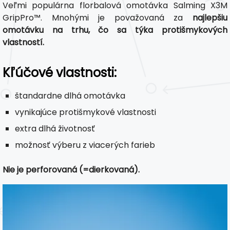
Veľmi populárna florbalová omotávka Salming X3M
GripPro™. Mnohými je považovaná za
najlepšiu
omotávku na trhu, čo sa týka protišmykových
vlastností.
Kľúčové vlastnosti:
štandardne dlhá omotávka
vynikajúce protišmykové vlastnosti
extra dlhá životnosť
možnosť výberu z viacerých farieb
Nie je perforovaná (=dierkovaná).