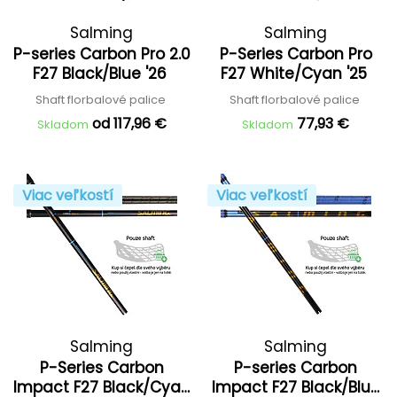
Salming
Salming
P-series Carbon Pro 2.0
P-Series Carbon Pro
F27 Black/Blue '26
F27 White/Cyan '25
Shaft florbalové palice
Shaft florbalové palice
od 117,96 €
77,93 €
Skladom
Skladom
Viac veľkostí
Viac veľkostí
Salming
Salming
P-Series Carbon
P-series Carbon
Impact F27 Black/Cyan
Impact F27 Black/Blue