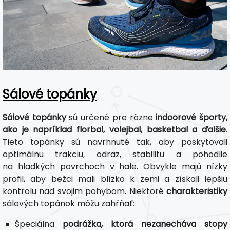
Sálové topánky
Sálové topánky
sú určené pre rôzne
indoorové športy,
ako je napríklad florbal, volejbal, basketbal a ďalšie
.
Tieto topánky sú navrhnuté tak, aby poskytovali
optimálnu trakciu, odraz, stabilitu a pohodlie
na hladkých povrchoch v hale. Obvykle majú nízky
profil, aby bežci mali blízko k zemi a získali lepšiu
kontrolu nad svojim pohybom. Niektoré
charakteristiky
sálových topánok môžu zahŕňať:
Špeciálna
podrážka, ktorá nezanecháva stopy