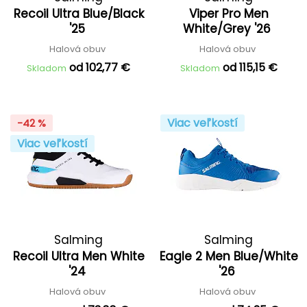
Recoil Ultra Blue/Black
Viper Pro Men
'25
White/Grey '26
Halová obuv
Halová obuv
od 102,77 €
od 115,15 €
Skladom
Skladom
Viac veľkostí
-42 %
Viac veľkostí
Salming
Salming
Recoil Ultra Men White
Eagle 2 Men Blue/White
'24
'26
Halová obuv
Halová obuv