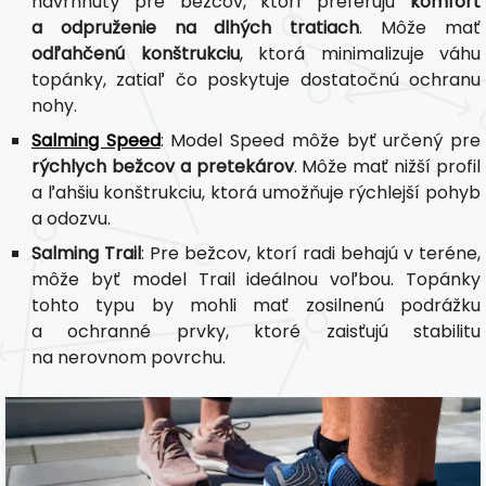
navrhnutý pre bežcov, ktorí preferujú
komfort
a odpruženie na dlhých tratiach
. Môže mať
odľahčenú konštrukciu
, ktorá minimalizuje váhu
topánky, zatiaľ čo poskytuje dostatočnú ochranu
nohy.
Salming Speed
: Model Speed môže byť určený pre
rýchlych bežcov a pretekárov
. Môže mať nižší profil
a ľahšiu konštrukciu, ktorá umožňuje rýchlejší pohyb
a odozvu.
Salming Trail
: Pre bežcov, ktorí radi behajú v teréne,
môže byť model Trail ideálnou voľbou. Topánky
tohto typu by mohli mať zosilnenú podrážku
a ochranné prvky, ktoré zaisťujú stabilitu
na nerovnom povrchu.