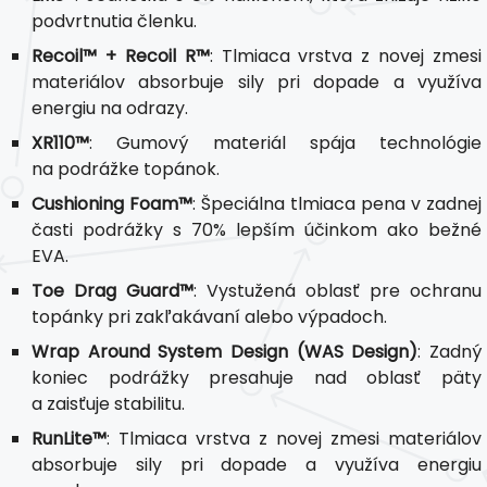
podvrtnutia členku.
Recoil™ + Recoil R™
: Tlmiaca vrstva z novej zmesi
materiálov absorbuje sily pri dopade a využíva
energiu na odrazy.
XR110™
: Gumový materiál spája technológie
na podrážke topánok.
Cushioning Foam™
: Špeciálna tlmiaca pena v zadnej
časti podrážky s 70% lepším účinkom ako bežné
EVA.
Toe Drag Guard™
: Vystužená oblasť pre ochranu
topánky pri zakľakávaní alebo výpadoch.
Wrap Around System Design (WAS Design)
: Zadný
koniec podrážky presahuje nad oblasť päty
a zaisťuje stabilitu.
RunLite™
: Tlmiaca vrstva z novej zmesi materiálov
absorbuje sily pri dopade a využíva energiu