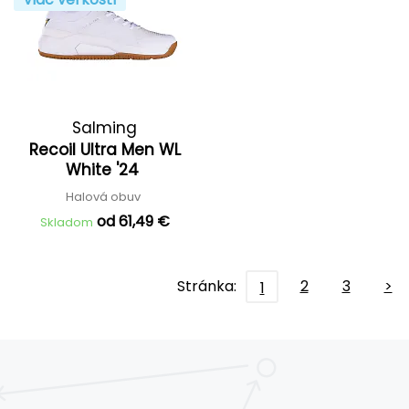
Salming
Recoil Ultra Men WL
White '24
Halová obuv
od 61,49 €
Skladom
Stránka:
2
3
>
1