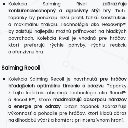
Kolekcia Salming Rival
zdôrazňuje
konkurencieschopný a agresívny štýl hry
. Tieto
topánky by ponúkajú nižší profil, ľahkú konštrukciu
a maximálnu trakciu. Technológie ako HexaGrip™
by zaisťujú najlepšiu možnú priľnavosť na hladkých
povrchoch. Kolekcia Rival je vhodná pre hráčov,
ktorí preferujú rýchle pohyby, rýchlu reakciu
a ofenzívnu hru.
Salming Recoil
Kolekcia Salming Recoil je navrhnutá
pre hráčov
hľadajúcich optimálne tlmenie a odozvu
. Topánky
z tejto kolekcie obsahujú technológie ako Recoil™
a Recoil R™, ktoré
maximalizujú absorpciu nárazov
a energie pre odrazy
. Dizajn topánok zdôrazňuje
výkonnosť a pohodlie pre hráčov, ktorí kladú dôraz
na dlhodobú výdrž a komfort pri intenzívnom hraní.