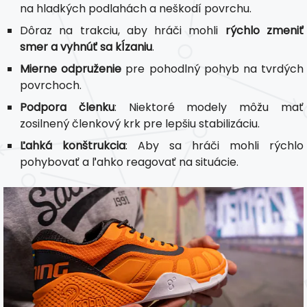
na hladkých podlahách a neškodí povrchu.
Dôraz na trakciu, aby hráči mohli
rýchlo zmeniť
smer a vyhnúť sa kĺzaniu
.
Mierne odpruženie
pre pohodlný pohyb na tvrdých
povrchoch.
Podpora členku
: Niektoré modely môžu mať
zosilnený členkový krk pre lepšiu stabilizáciu.
Ľahká konštrukcia
: Aby sa hráči mohli rýchlo
pohybovať a ľahko reagovať na situácie.