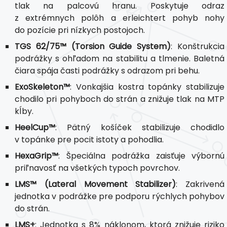
tlak na palcovú hranu. Poskytuje odraz
z extrémnych polôh a erleichtert pohyb nohy
do pozície pri nízkych postojoch.
TGS 62/75™ (Torsion Guide System)
: Konštrukcia
podrážky s ohľadom na stabilitu a tlmenie. Baletná
čiara spája časti podrážky s odrazom pri behu.
ExoSkeleton™
: Vonkajšia kostra topánky stabilizuje
chodilo pri pohyboch do strán a znižuje tlak na MTP
kĺby.
HeelCup™
: Pätný košíček stabilizuje chodidlo
v topánke pre pocit istoty a pohodlia.
HexaGrip™
: Špeciálna podrážka zaisťuje výbornú
priľnavosť na všetkých typoch povrchov.
LMS™ (Lateral Movement Stabilizer)
: Zakrivená
jednotka v podrážke pre podporu rýchlych pohybov
do strán.
LMS+
: Jednotka s 8% náklonom, ktorá znižuje riziko