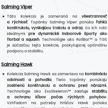
Salming Viper
Táto kolekcia je zameraná na
všestrannosť
a rýchlosť
. Topánky Salming Viper ponúka
ľahkú
konštrukciu, vynikajúcu trakciu a odraz
, čo ich robí
ideálnymi
pre dynamické indoorové športy ako
florbal a squash
. Technológie ako RollBar™ a TGS
je súčasťou tejto kolekcie, poskytujúcej optimálnu
podporu a stabilitu.
Salming Hawk
Kolekcia Salming Hawk sa zameriava na
kombináciu
odolnosti a pohodlia
. Tieto topánky ponúkajú
zosilnenú konštrukciu a ochranu pred nárazmi
.
Technológie ako ExoSkeleton™ zaisťuje
stabilitu
a ochranu kĺbov počas rýchlych pohybov
.
Vzhľadom na potreby hráčov Hawk ponúka