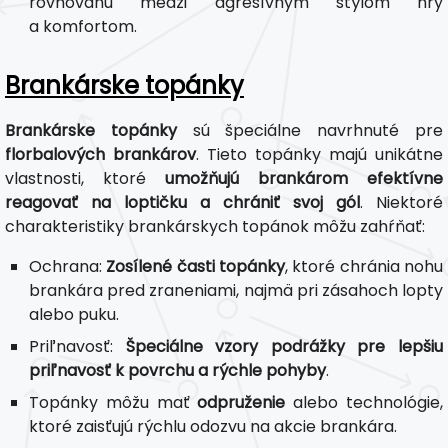
rovnováhu medzi agresívnym štýlom hry
a komfortom.
Brankárske topánky
Brankárske topánky
sú špeciálne navrhnuté pre
florbalových brankárov
. Tieto topánky majú unikátne
vlastnosti, ktoré
umožňujú brankárom efektívne
reagovať na loptičku a chrániť svoj gól
. Niektoré
charakteristiky brankárskych topánok môžu zahŕňať:
Ochrana:
Zosílené časti topánky
, ktoré chránia nohu
brankára pred zraneniami, najmä pri zásahoch lopty
alebo puku.
Priľnavosť:
Špeciálne vzory podrážky pre lepšiu
priľnavosť k povrchu a rýchle pohyby
.
Topánky môžu mať
odpruženie
alebo technológie,
ktoré zaisťujú rýchlu odozvu na akcie brankára.