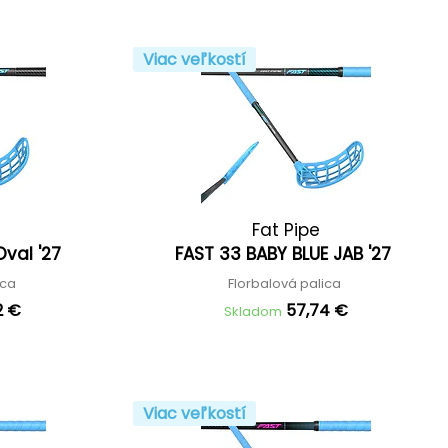
Viac veľkostí
Fat Pipe
Oval '27
FAST 33 BABY BLUE JAB '27
ica
Florbalová palica
2 €
57,74 €
Skladom
Viac veľkostí