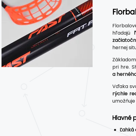
Florba
Florbalo
hľadajú
začiatočn
hernej situ
Základom 
pri hre. 
a herného
Vďaka sv
rýchle re
umožňuje 
Hlavné 
Ľahká 