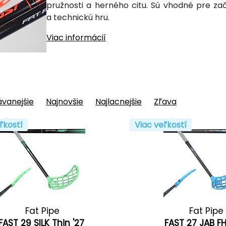
pružnosti a herného citu. Sú vhodné pre zač
a technickú hru.
Viac informácií
vanejšie
Najnovšie
Najlacnejšie
Zľava
ľkostí
Viac veľkostí
Fat Pipe
Fat Pipe
FAST 29 SILK Thin '27
FAST 27 JAB F