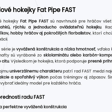
lové hokejky Fat Pipe FAST
vé hokejky
Fat Pipe FAST
sú navrhnuté pre hráčov všetk
ľahkú, rýchlu a jednoducho ovládateľnú hokejku
. Ra
íkov, hobby hráčov aj pokročilých florbalistov
, ktorí ch
ácii.
série je
vyvážená konštrukcia a nízka hmotnosť
, vďaka
Shafty sú vyrábané zo
sklolaminátu alebo karbón-kompo
 citu
. Výsledkom je hokejka, ktorá podporuje
presné prihr
ojmu
univerzálnemu charakteru
patrí rad FAST medzi naj
akcie a spoľahlivý výkon
počas tréningov aj zápasov. Ši
vybrať ideálny model pre každého hráča.
prednosti radu FAST
a perfektne vyvážená konštrukcia