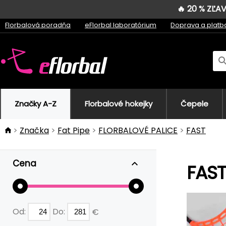
🔥 20 % ZĽ
Florbalová poradňa
eFlorbal laboratórium
Doprava a platb
Značky A-Z
Florbalové hokejky
Čepele
Značka
Fat Pipe
FLORBALOVÉ PALICE
FAST
Cena
FAST
Od:
Do:
€