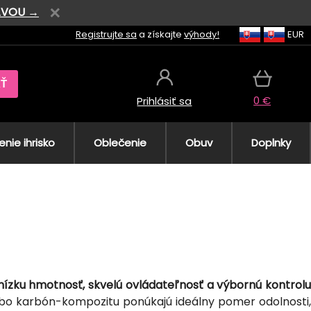
AVOU →
Registrujte sa
a získajte
výhody!
EUR
AŤ
0 €
Prihlásiť sa
nie ihrisko
Oblečenie
Obuv
Doplnky
nízku hmotnosť, skvelú ovládateľnosť a výbornú kontrolu
ebo karbón-kompozitu ponúkajú ideálny pomer odolnosti,