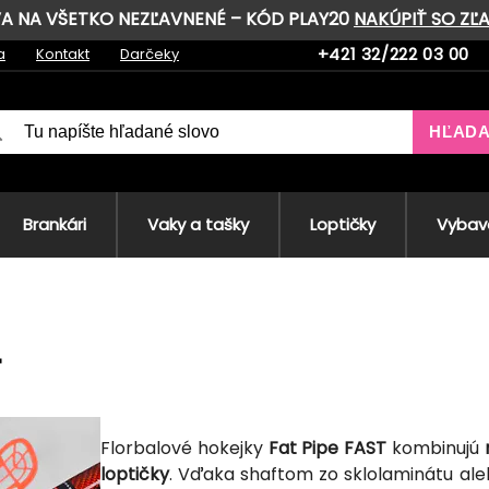
AVA NA VŠETKO NEZĽAVNENÉ – KÓD PLAY20
NAKÚPIŤ SO ZĽ
+421 32/222 03 00
a
Kontakt
Darčeky
HĽAD
Brankári
Vaky a tašky
Loptičky
Vybave
Florbalové hokejky
Fat Pipe FAST
kombinujú
loptičky
. Vďaka shaftom zo sklolaminátu al