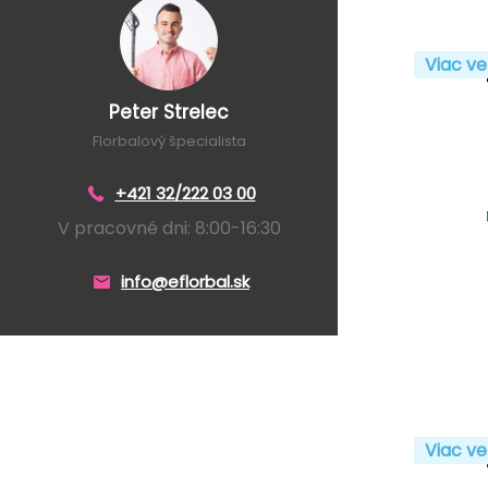
Viac ve
Peter Strelec
Florbalový špecialista
+421 32/222 03 00
V pracovné dni: 8:00-16:30
info@eflorbal.sk
Viac ve