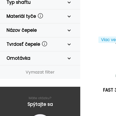
Typ shaftu
Materiál tyče
Názov čepele
Viac ve
Tvrdosť čepele
Omotávka
Vymazat filter
FAST 
Máte otázku?
Spýtajte sa