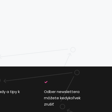
ady a tipy k
Odber newslettera
môžete kedykoľvek
zrušiť