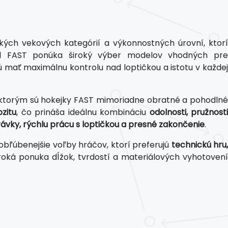
ých vekových kategórií a výkonnostných úrovní, ktor
d FAST ponúka široký výber modelov vhodných pr
cú mať maximálnu kontrolu nad loptičkou a istotu v každej
 ktorým sú hokejky FAST mimoriadne obratné a pohodlné
zitu
, čo prináša ideálnu kombináciu
odolnosti, pružnost
ávky, rýchlu prácu s loptičkou a presné zakončenie
.
obľúbenejšie voľby hráčov, ktorí preferujú
technickú hru,
roká ponuka dĺžok, tvrdostí a materiálových vyhotoven