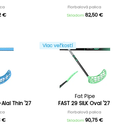
ica
Florbalová palica
2 €
82,50 €
Skladom
Viac veľkostí
Fat Pipe
Alai Thin '27
FAST 29 SILK Oval '27
ica
Florbalová palica
3 €
90,75 €
Skladom