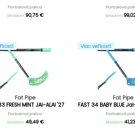
Florbalová palica
Florbalová pal
90,75 €
99,0
Skladom
Skladom
ľkostí
Viac veľkostí
Fat Pipe
Fat Pipe
33 FRESH MINT JAI-ALAI '27
FAST 34 BABY BLUE Jai-
Florbalová palica
Florbalová pal
49,49 €
41,2
Skladom
Skladom