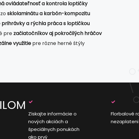
á ovládateľnosť a kontrola loptičky
 zo
sklolaminátu a karbón-kompozitu
 prihrávky a rýchla práca s loptičkou
é pre
začiatočníkov aj pokročilých hráčov
álne využitie
pre rôzne herné štýly
AILOM
Získajte informácie o
Florbalové r
nových akciách a
nezaplateni
špeciálnych ponukách
ako prvý