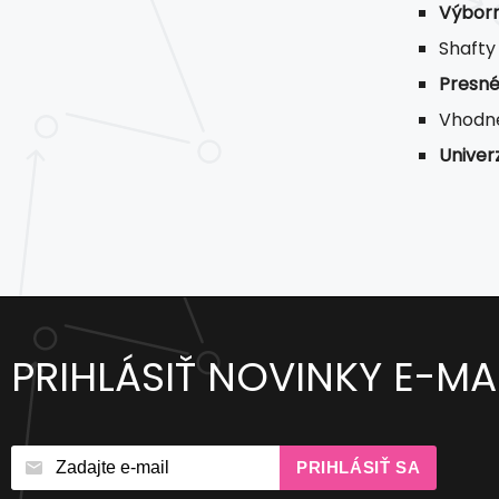
Výborn
Shafty
Presné
Vhodn
Univerz
PRIHLÁSIŤ NOVINKY E-M
PRIHLÁSIŤ SA