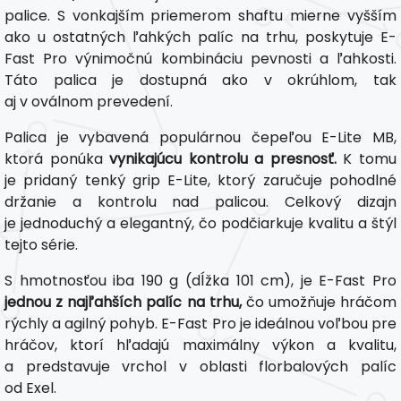
palice. S vonkajším priemerom shaftu mierne vyšším
ako u ostatných ľahkých palíc na trhu, poskytuje E-
Fast Pro výnimočnú kombináciu pevnosti a ľahkosti.
Táto palica je dostupná ako v okrúhlom, tak
aj v oválnom prevedení.
Palica je vybavená populárnou čepeľou E-Lite MB,
ktorá ponúka
vynikajúcu kontrolu a presnosť.
K tomu
je pridaný tenký grip E-Lite, ktorý zaručuje pohodlné
držanie a kontrolu nad palicou. Celkový dizajn
je jednoduchý a elegantný, čo podčiarkuje kvalitu a štýl
tejto série.
S hmotnosťou iba 190 g (dĺžka 101 cm), je E-Fast Pro
jednou z najľahších palíc na trhu,
čo umožňuje hráčom
rýchly a agilný pohyb. E-Fast Pro je ideálnou voľbou pre
hráčov, ktorí hľadajú maximálny výkon a kvalitu,
a predstavuje vrchol v oblasti florbalových palíc
od Exel. ​