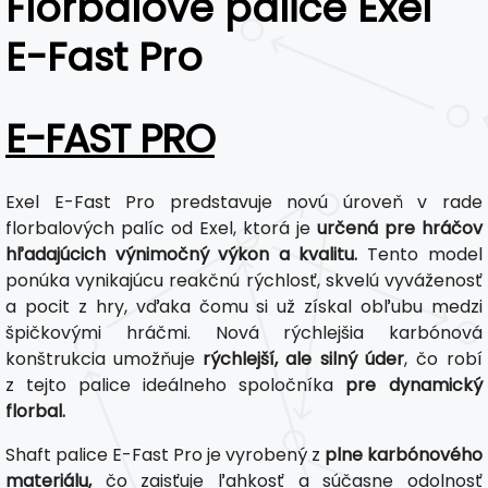
Florbalové palice Exel
E-Fast Pro
E-FAST PRO
Exel E-Fast Pro predstavuje novú úroveň v rade
florbalových palíc od Exel, ktorá je
určená pre hráčov
hľadajúcich výnimočný výkon a kvalitu.
Tento model
ponúka vynikajúcu reakčnú rýchlosť, skvelú vyváženosť
a pocit z hry, vďaka čomu si už získal obľubu medzi
špičkovými hráčmi. Nová rýchlejšia karbónová
konštrukcia umožňuje
rýchlejší, ale silný úder
, čo robí
z tejto palice ideálneho spoločníka
pre dynamický
florbal.
Shaft palice E-Fast Pro je vyrobený z
plne karbónového
materiálu,
čo zaisťuje ľahkosť a súčasne odolnosť