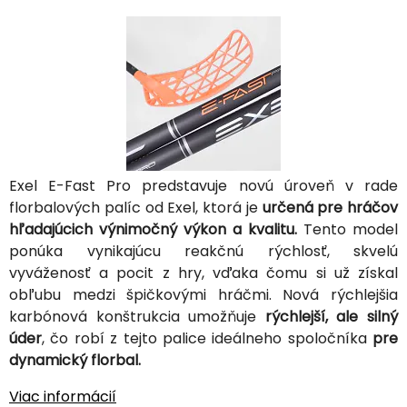
Exel E-Fast Pro predstavuje novú úroveň v rade
florbalových palíc od Exel, ktorá je
určená pre hráčov
hľadajúcich výnimočný výkon a kvalitu.
Tento model
ponúka vynikajúcu reakčnú rýchlosť, skvelú
vyváženosť a pocit z hry, vďaka čomu si už získal
obľubu medzi špičkovými hráčmi. Nová rýchlejšia
karbónová konštrukcia umožňuje
rýchlejší, ale silný
úder
, čo robí z tejto palice ideálneho spoločníka
pre
dynamický florbal.
Viac informácií