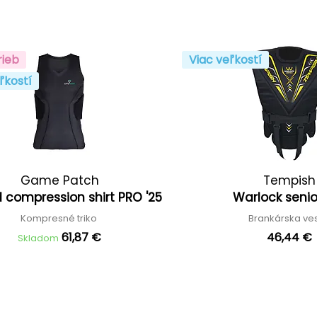
rieb
Viac veľkostí
ľkostí
Game Patch
Tempish
compression shirt PRO '25
Warlock senio
Kompresné triko
Brankárska ve
61,87 €
46,44 €
Skladom