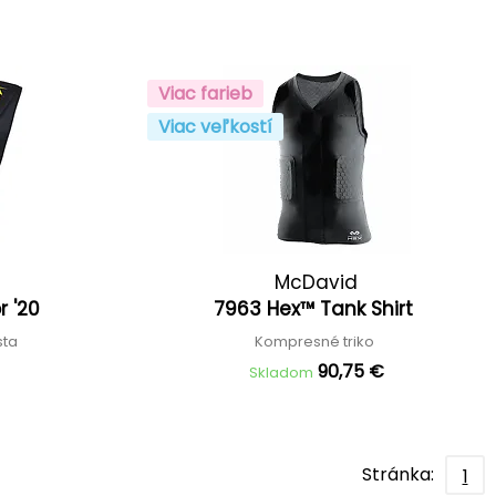
Viac farieb
Viac veľkostí
McDavid
r '20
7963 Hex™ Tank Shirt
sta
Kompresné triko
90,75 €
Skladom
Stránka:
1