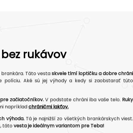
 bez rukávov
o brankára. Táto vesta
skvele tlmí loptičku a dobre chrán
políciu. Aké sú jej výhody a kedy si zaobstarať túto
)
pre začiatočníkov.
V podstate chráni iba vaše telo.
Ruk
mi napríklad
chráničmi lakťov.
ich výhoda.
Tá je najnižší zo všetkých brankárskych viest
, táto
vesta je ideálnym variantom pre Teba!