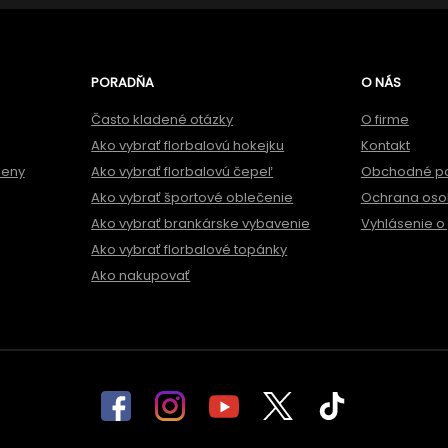
PORADŇA
O NÁS
Často kladené otázky
O firme
Ako vybrať florbalovú hokejku
Kontakt
meny
Ako vybrať florbalovú čepeľ
Obchodné p
Ako vybrať športové oblečenie
Ochrana oso
Ako vybrať brankárske vybavenie
Vyhlásenie o 
Ako vybrať florbalové topánky
Ako nakupovať