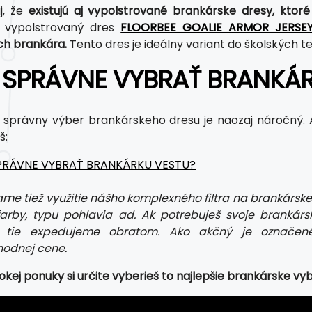
j, že
existujú aj vypolstrované brankárske dresy, ktor
d vypolstrovaný dres
FLOORBEE GOALIE ARMOR JERSEY
ch brankára.
Tento dres je ideálny variant do školských te
 SPRÁVNE VYBRAŤ BRANKÁR
 správny výber brankárskeho dresu je naozaj náročný. A
š:
PRÁVNE VYBRAŤ BRANKÁRKU VESTU?
e tiež využitie nášho komplexného filtra na brankárske 
 farby, typu pohlavia ad. Ak potrebuješ svoje brankárs
, tie expedujeme obratom. Ako akčný je označené
odnej cene.
rokej ponuky si určite vyberieš to najlepšie brankárske vy