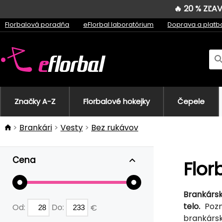
🔥 20 % ZĽ
Florbalová poradňa
eFlorbal laboratórium
Doprava a platb
Značky A-Z
Florbalové hokejky
Čepele
Brankári
Vesty
Bez rukávov
Cena
Flor
Brankársk
telo.
Pozná
Od:
Do:
€
brankársk