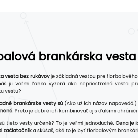
balová brankárska vesta
a vesta bez rukávov
je základná vestou pre florbalovéh
š ju veľmi ľahko vyzerá ako nepriestrelná vesta pre 
u vestu?
ladné brankárske vesty sú
(Ako už ich názov napovedá.
nené.
Preto je dobré ich kombinovať aj s ďalšími chránič
sú tieto vesty určené? To je veľmi jednoduché.
Cena je 
si začiatočník
a skúšaš, aké to je byť florbalovým brankári