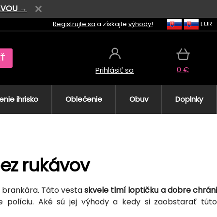
AVOU →
Registrujte sa
a získajte
výhody!
EUR
AŤ
0 €
Prihlásiť sa
nie ihrisko
Oblečenie
Obuv
Doplnky
bez rukávov
o brankára. Táto vesta
skvele tlmí loptičku a dobre chrán
políciu. Aké sú jej výhody a kedy si zaobstarať túto