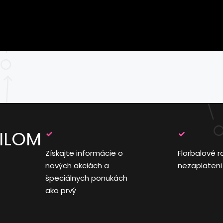
AILOM
Získajte informácie o
Florbalové r
nových akciách a
nezaplateni
špeciálnych ponukách
ako prvý