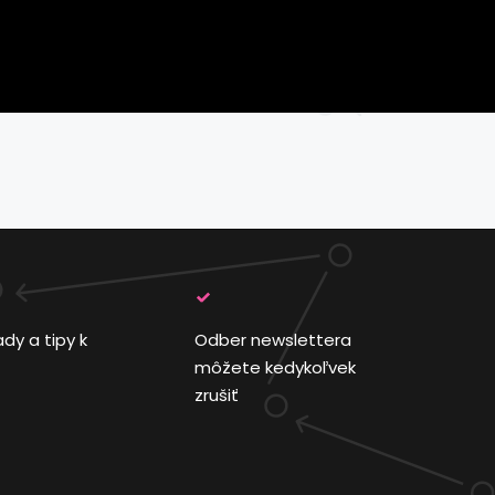
ady a tipy k
Odber newslettera
môžete kedykoľvek
zrušiť