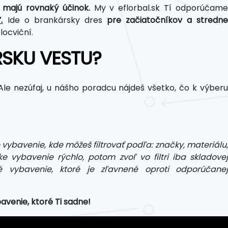
é majú rovnaký účinok.
My v eflorbal.sk Tí odporúčam
.
Ide o brankársky dres
pre začiatočníkov a stredn
locviční.
SKU VESTU?
le nezúfaj, u nášho poradcu nájdeš všetko, čo k výberu
vybavenie, kde môžeš filtrovať podľa: značky, materiálu,
ke vybavenie rýchlo, potom zvoľ vo filtri iba skladovej
 vybavenie, ktoré je zľavnené oproti odporúčanej
bavenie, ktoré Ti sadne!