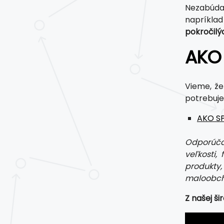
Nezabúda
napríkla
pokročilý
AKO
Vieme, že
potrebuje
AKO S
Odporúčam
veľkosti,
produkty
maloobch
Z našej ši