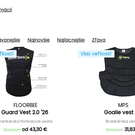
rmácií
vanejšie
Najnovšie
Najlacnejšie
Zľava
ľkostí
Viac veľkostí
FLOORBEE
MPS
Guard Vest 2.0 '26
Goalie vest 
rankárska florbalová vesta
Brankárska ve
od 43,30 €
31,8
Skladom
Skladom