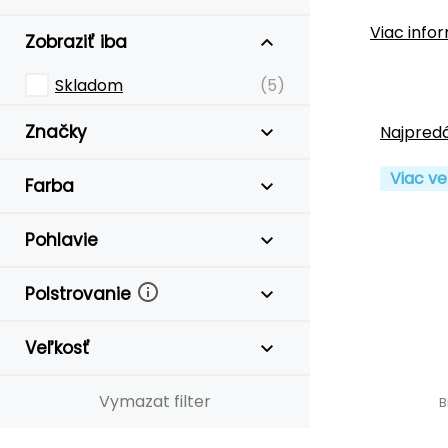
Viac info
Zobraziť iba
Skladom
(5)
Značky
Najpredá
Viac ve
Farba
Pohlavie
Polstrovanie
Veľkosť
Vymazat filter
B