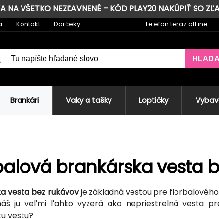
AVA NA VŠETKO NEZĽAVNENÉ – KÓD PLAY20
NAKÚPIŤ SO ZĽ
a
Kontakt
Darčeky
Telefón teraz offline
HĽAD
Brankári
Vaky a tašky
Loptičky
Vybave
balová brankárska vesta 
a vesta bez rukávov
je základná vestou pre florbalovéh
š ju veľmi ľahko vyzerá ako nepriestrelná vesta pre 
u vestu?