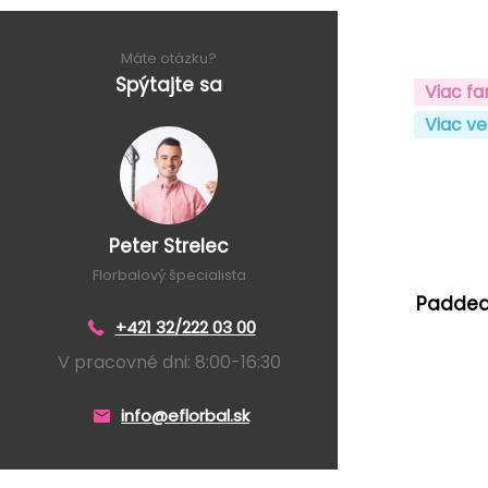
Máte otázku?
Spýtajte sa
Viac fa
Viac ve
Peter Strelec
Florbalový špecialista
Padded 
+421 32/222 03 00
V pracovné dni: 8:00-16:30
info@eflorbal.sk