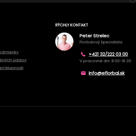
RÝCHLY KONTAKT
Peter Strelec
Florbalový špecialista
odmienky
+421 32/222 03 00
bných údajov
V pracovné dni: 8:00-16:30
prístupnosti
info@eflorbal.sk