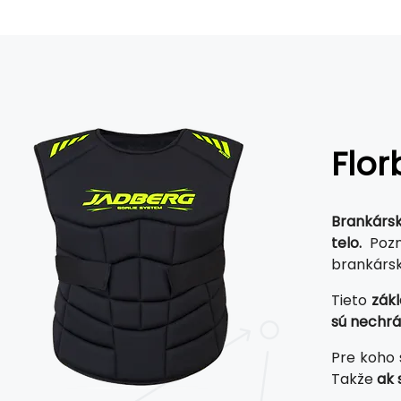
Flor
Brankársk
telo.
Pozná
brankársk
Tieto
zák
sú nechrá
Pre koho 
Takže
ak 