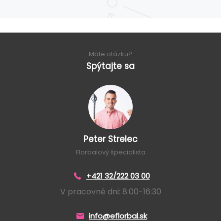
Máte otázku?
Spýtajte sa
Peter Strelec
Florbalový špecialista
+421 32/222 03 00
V pracovné dni: 8:00-16:30
info@eflorbal.sk