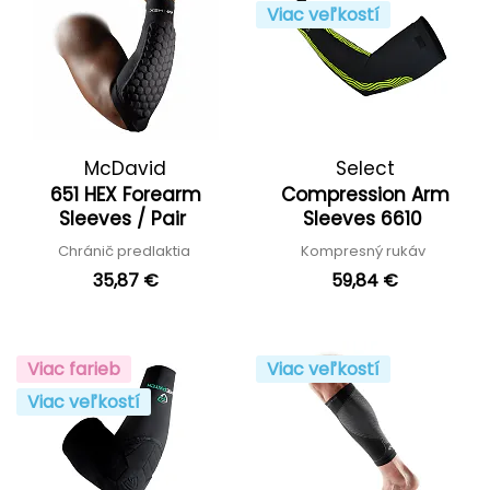
Viac veľkostí
McDavid
Select
651 HEX Forearm
Compression Arm
Sleeves / Pair
Sleeves 6610
Chránič predlaktia
Kompresný rukáv
35,87 €
59,84 €
Viac farieb
Viac veľkostí
Viac veľkostí