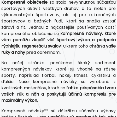
Kompresné oblečenie
sa stalo nevyhnutnou súčasťou
športových aktivít všetkých druhov, a to nielen pre
výkonnostných športovcov, ale aj pre rekreačných
športovcov a bežných ľudí, ktorí sa snažia zostať
zdraví a fit. Jednou z najčastejšie používaných častí
kompresného oblečenia sú
kompresné návleky, ktoré
vám pomôžu zlepšiť váš športový výkon a podporia
rýchlejšiu regeneráciu svalov
. Okrem toho
chránia vaše
ruky a nohy
pred odreninami.
Na našej stránke ponúkame široký sortiment
kompresných návlekov, ktoré sú vhodné na rôzne
športy, napríklad florbal, hokej, fitness, cyklistiku a
ďalšie. Naše kompresné návleky sú vyrobené z
kvalitných materiálov, ktoré sa
ľahko prispôsobia tvaru
vašich rúk a nôh a poskytujú účinnú kompresiu pre
maximálny výkon
.
Kompresné návleky** sú dôležitou súčasťou výbavy