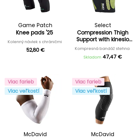
Game Patch
Select
Knee pads '25
Compression Thigh
Support with kinesio
Kolenný návlek s chráničmi
effect 6350
Kompresná bandáž stehna
52,80 €
47,47 €
Skladom
Viac farieb
Viac farieb
Viac veľkostí
Viac veľkostí
McDavid
McDavid