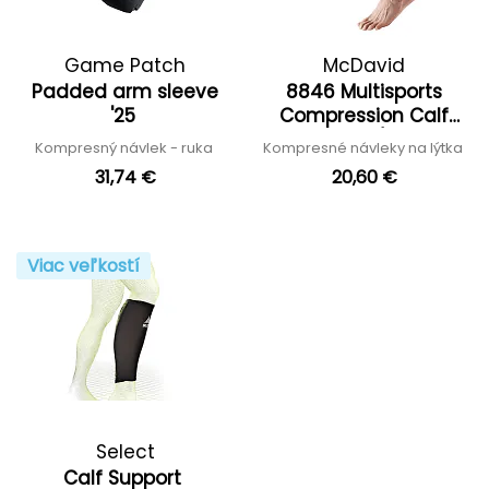
Game Patch
McDavid
Padded arm sleeve
8846 Multisports
'25
Compression Calf
Sleeves / Pair
Kompresný návlek - ruka
Kompresné návleky na lýtka
31,74 €
20,60 €
Viac veľkostí
Select
Calf Support