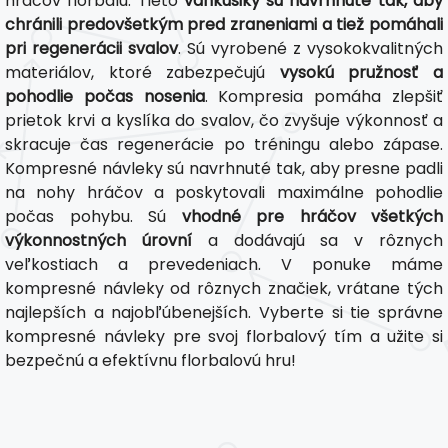
hráčov florbalu. Tieto
vankúšiky sú navrhnuté tak, aby
chránili predovšetkým pred zraneniami a tiež pomáhali
pri regenerácii svalov
. Sú vyrobené z vysokokvalitných
materiálov, ktoré zabezpečujú
vysokú pružnosť a
pohodlie počas nosenia
. Kompresia pomáha zlepšiť
prietok krvi a kyslíka do svalov, čo zvyšuje výkonnosť a
skracuje čas regenerácie po tréningu alebo zápase.
Kompresné návleky sú navrhnuté tak, aby presne padli
na nohy hráčov a poskytovali maximálne pohodlie
počas pohybu. Sú
vhodné pre hráčov všetkých
výkonnostných úrovní
a dodávajú sa v rôznych
veľkostiach a prevedeniach. V ponuke máme
kompresné návleky od rôznych značiek, vrátane tých
najlepších a najobľúbenejších. Vyberte si tie správne
kompresné návleky pre svoj florbalový tím a užite si
bezpečnú a efektívnu florbalovú hru!