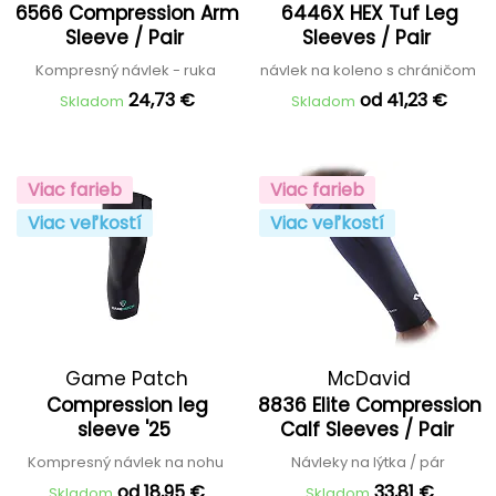
6566 Compression Arm
6446X HEX Tuf Leg
Sleeve / Pair
Sleeves / Pair
Kompresný návlek - ruka
návlek na koleno s chráničom
24,73 €
od 41,23 €
Skladom
Skladom
Viac farieb
Viac farieb
Viac veľkostí
Viac veľkostí
Game Patch
McDavid
Compression leg
8836 Elite Compression
sleeve '25
Calf Sleeves / Pair
Kompresný návlek na nohu
Návleky na lýtka / pár
od 18,95 €
33,81 €
Skladom
Skladom