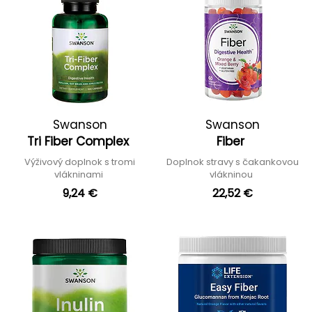
Swanson
Swanson
Tri Fiber Complex
Fiber
Výživový doplnok s tromi
Doplnok stravy s čakankovou
vlákninami
vlákninou
9,24 €
22,52 €