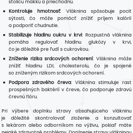
stolicu mäkkú a priechodnú.
Kontroluje hmotnosť
: Vláknina spôsobuje pocit
sýtosti, čo môže pomôcť znížiť príjem kalórií
a podporiť chudnutie.
Stabilizuje hladinu cukru v krvi
: Rozpustná vláknina
pomáha regulovať hladinu glukózy v krvi,
čo je dôležité pre ľudí s cukrovkou.
Zníženie rizika srdcových ochorení
: Vláknina môže
znížiť hladinu LDL cholesterolu, čo je spojené
so zníženým rizikom srdcových ochorení.
Podpora zdravého čreva
: Vláknina stimuluje rast
prospešných baktérií v čreve, čo podporuje zdravú
črevnú flóru.
Pri výbere doplnku stravy obsahujúceho vlákninu
je dôležité skontrolovať zloženie a konzultovať
s lekárom alebo odborníkom na výživu, pokiaľ máte
nejaké zdravotné problémy. Doplnenie stravy vlákninou