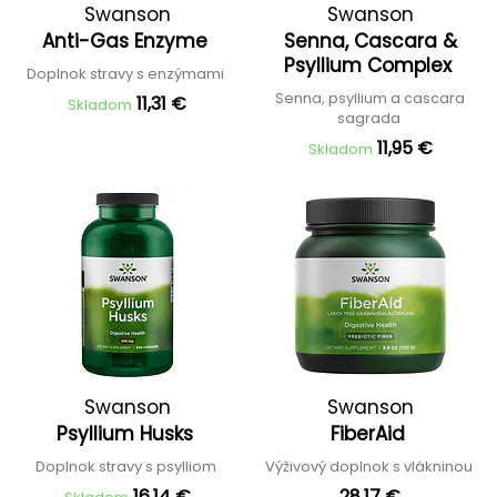
Swanson
Swanson
Anti-Gas Enzyme
Senna, Cascara &
Psyllium Complex
Doplnok stravy s enzýmami
Senna, psyllium a cascara
11,31 €
Skladom
sagrada
11,95 €
Skladom
Swanson
Swanson
Psyllium Husks
FiberAid
Doplnok stravy s psylliom
Výživový doplnok s vlákninou
16,14 €
28,17 €