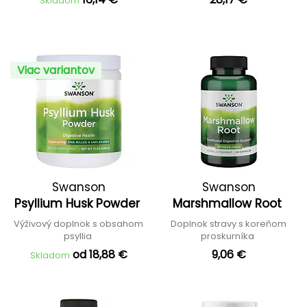
Skladom
Viac variantov
Swanson
Swanson
Psyllium Husk Powder
Marshmallow Root
Výživový doplnok s obsahom
Doplnok stravy s koreňom
psyllia
proskurníka
od 18,88 €
9,06 €
Skladom