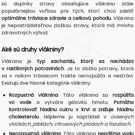
sú doplnky stravy obsahujúce vlákninu stále
populárnejšou voľbou pre tých, ktorí chcú zaistiť
optimálne tráviace zdravie a celkovú pohodu
. Vláknina
je nepostrádateľnou zložkou stravy, ktorá má mnoho
zdravotných výhod.
Aké sú druhy vlákniny?
Vláknina je
typ sacharidu, ktorý sa nachádza
v rastlinných potravinách
. Je to zložka potravy, ktorá
sa v našom tráviacom trakte nerozpúšťa a nestrávi.
Existujú dve hlavné kategórie vlákniny:
Rozpustná vláknina
: Táto vláknina sa
rozpúšťa
vo vode
a vytvára gélovitú hmotu.
Pomáha
kontrolovať hladinu cukru v krvi a znižuje hladinu
cholesterolu
. Nájdeme ju napríklad v
ovsených
vločkách, jabkách, citrusových plodoch a fazuliach
.
Nerozpustná vláknina
: Táto vláknina
neprijíma vodu