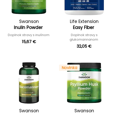
Swanson
Life Extension
Inulin Powder
Easy Fiber
Doplnok stravy s inulínom
Doplnok stravy s
glukomannanom
15,67 €
32,05 €
Novinka
Swanson
Swanson