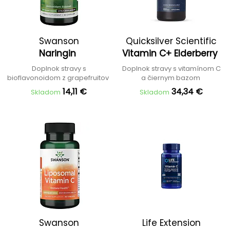
Swanson
Quicksilver Scientific
Naringin
Vitamin C+ Elderberry
Doplnok stravy s
Doplnok stravy s vitamínom C
bioflavonoidom z grapefruitov
a čiernym bazom
14,11 €
34,34 €
Skladom
Skladom
Swanson
Life Extension