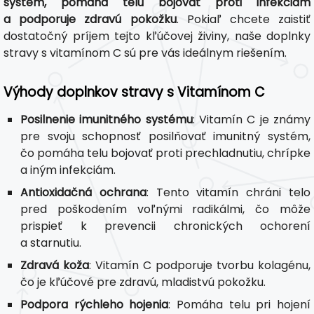
systém, pomáha telu bojovať proti infekciám
a podporuje zdravú pokožku
. Pokiaľ chcete zaistiť
dostatočný príjem tejto kľúčovej živiny, naše doplnky
stravy s vitamínom C sú pre vás ideálnym riešením.
Výhody doplnkov stravy s Vitamínom C
Posilnenie imunitného systému
: Vitamín C je známy
pre svoju schopnosť posilňovať imunitný systém,
čo pomáha telu bojovať proti prechladnutiu, chrípke
a iným infekciám.
Antioxidačná ochrana
: Tento vitamín chráni telo
pred poškodením voľnými radikálmi, čo môže
prispieť k prevencii chronických ochorení
a starnutiu.
Zdravá koža
: Vitamín C podporuje tvorbu kolagénu,
čo je kľúčové pre zdravú, mladistvú pokožku.
Podpora rýchleho hojenia
: Pomáha telu pri hojení