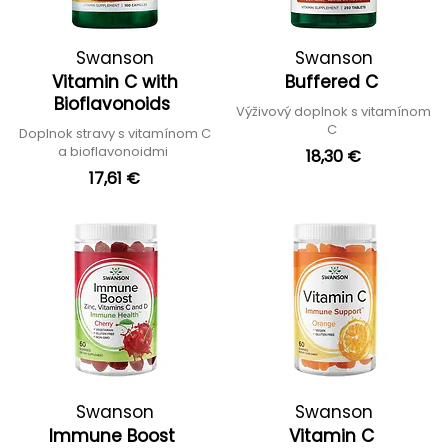
Swanson
Swanson
Vitamin C with
Buffered C
Bioflavonoids
Výživový doplnok s vitamínom
C
Doplnok stravy s vitamínom C
a bioflavonoidmi
18,30 €
17,61 €
Swanson
Swanson
Immune Boost
Vitamin C