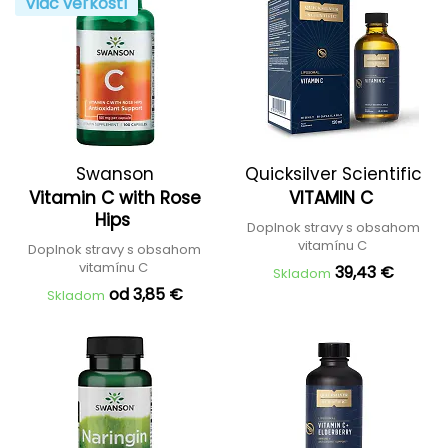
Viac veľkostí
Swanson
Quicksilver Scientific
Vitamin C with Rose
VITAMIN C
Hips
Doplnok stravy s obsahom
vitamínu C
Doplnok stravy s obsahom
vitamínu C
39,43 €
Skladom
od 3,85 €
Skladom