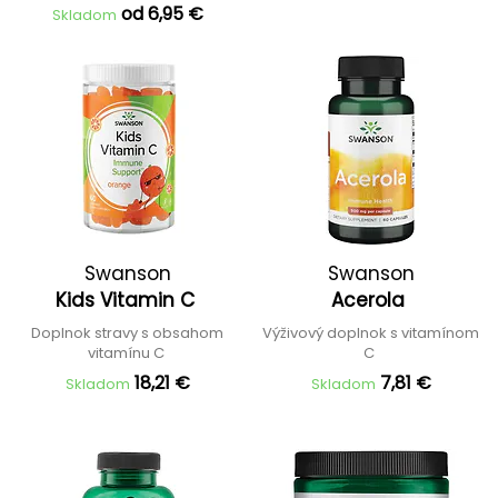
od 6,95 €
Skladom
Swanson
Swanson
Kids Vitamin C
Acerola
Doplnok stravy s obsahom
Výživový doplnok s vitamínom
vitamínu C
C
18,21 €
7,81 €
Skladom
Skladom