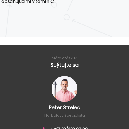
obsahujúcimi vitamín C.
Máte otázku?
Spýtajte sa
Peter Strelec
Florbalový špecialista