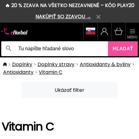
🔥 20 % ZĽAVA NA VŠETKO NEZĽAVNENÉ – KÓD PLAY20
NAKÚPIŤ SO ZĽAVOU →
MENU
HĽADAŤ
Doplnky
Doplnky stravy
Antioxidanty & byliny
Antioxidanty
Vitamin C
Ukázať filter
Vitamin C