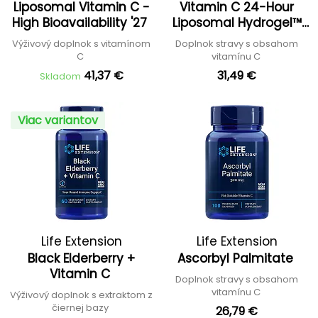
Liposomal Vitamin C -
Vitamin C 24-Hour
High Bioavailability '27
Liposomal Hydrogel™
Formula
Výživový doplnok s vitamínom
Doplnok stravy s obsahom
C
vitamínu C
41,37 €
31,49 €
Skladom
Viac variantov
Life Extension
Life Extension
Black Elderberry +
Ascorbyl Palmitate
Vitamin C
Doplnok stravy s obsahom
vitamínu C
Výživový doplnok s extraktom z
čiernej bazy
26,79 €