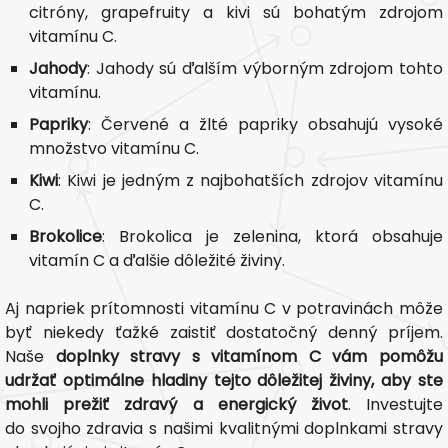
citróny, grapefruity a kivi sú bohatým zdrojom
vitamínu C.
Jahody
: Jahody sú ďalším výborným zdrojom tohto
vitamínu.
Papriky
: Červené a žlté papriky obsahujú vysoké
množstvo vitamínu C.
Kiwi
: Kiwi je jedným z najbohatších zdrojov vitamínu
C.
Brokolice
: Brokolica je zelenina, ktorá obsahuje
vitamín C a ďalšie dôležité živiny.
Aj napriek prítomnosti vitamínu C v potravinách môže
byť niekedy ťažké zaistiť dostatočný denný príjem.
Naše
doplnky stravy s vitamínom C vám pomôžu
udržať optimálne hladiny tejto dôležitej živiny, aby ste
mohli prežiť zdravý a energický život
. Investujte
do svojho zdravia s našimi kvalitnými doplnkami stravy