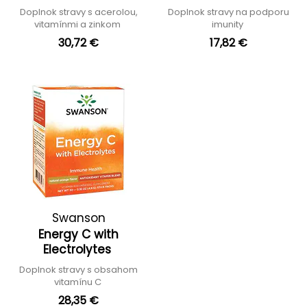
Doplnok stravy s acerolou,
Doplnok stravy na podporu
vitamínmi a zinkom
imunity
30,72 €
17,82 €
Swanson
Energy C with
Electrolytes
Doplnok stravy s obsahom
vitamínu C
28,35 €