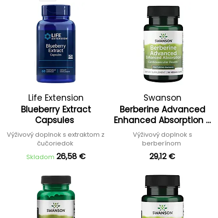
Life Extension
Swanson
Blueberry Extract
Berberine Advanced
Capsules
Enhanced Absorption -
Featuring Berbevis '27
Výživový doplnok s extraktom z
Výživový doplnok s
čučoriedok
berberínom
26,58 €
29,12 €
Skladom