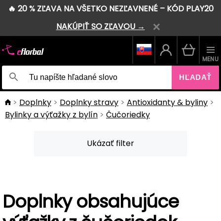
🔥 20 % ZĽAVA NA VŠETKO NEZĽAVNENÉ – KÓD PLAY20
NAKÚPIŤ SO ZĽAVOU →
MENU
HĽADAŤ
Doplnky
Doplnky stravy
Antioxidanty & byliny
Bylinky a výťažky z bylín
Čučoriedky
Ukázať filter
Doplnky obsahujúce