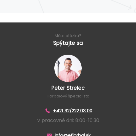
Máte otázku?
Spýtajte sa
Peter Strelec
Florbalový špecialista
+421 32/222 03 00
V pracovné dni: 8:00-16:30
info@eflorbal.sk