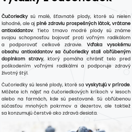
Čučoriedky
sú malé, šťavnaté plody, ktoré sú nielen
lahodné, ale aj
plné zdraviu prospešných látok, vrátane
antioxidantov
. Tieto tmavo modré plody sú známe
svojou schopnosťou bojovať proti voľným radikálom
a podporovať celkové zdravie.
Vďaka vysokému
obsahu antioxidantov sa čučoriedky stali obľúbeným
doplnkom stravy
, ktorý pomáha chrániť telo pred
poškodením voľnými radikálmi a podporuje zdravý
životný štýl.
Čučoriedky sú lesné plody, ktoré sa
vyskytujú v prírode
.
Môžete ich nájsť na čučoriedkových kríkoch v lesoch
alebo na farmách, kde sú pestované. Sú obľúbenou
súčasťou mnohých pokrmov a dezertov, ale taktiež
sa konzumujú čerstvé ako zdravá desiata.