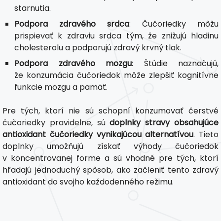
starnutia.
Podpora zdravého srdca
: Čučoriedky môžu
prispievať k zdraviu srdca tým, že znižujú hladinu
cholesterolu a podporujú zdravý krvný tlak.
Podpora zdravého mozgu
: Štúdie naznačujú,
že konzumácia čučoriedok môže zlepšiť kognitívne
funkcie mozgu a pamäť.
Pre tých, ktorí nie sú schopní konzumovať čerstvé
čučoriedky pravidelne, sú
doplnky stravy obsahujúce
antioxidant čučoriedky vynikajúcou alternatívou
. Tieto
doplnky umožňujú získať výhody čučoriedok
v koncentrovanej forme a sú vhodné pre tých, ktorí
hľadajú jednoduchý spôsob, ako začleniť tento zdravý
antioxidant do svojho každodenného režimu.