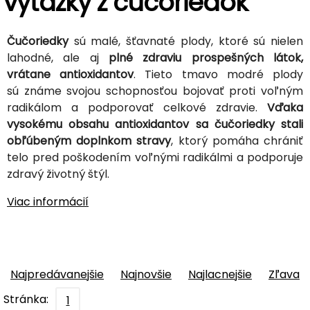
výťažky z čučoriedok
Čučoriedky
sú malé, šťavnaté plody, ktoré sú nielen
lahodné, ale aj
plné zdraviu prospešných látok,
vrátane antioxidantov
. Tieto tmavo modré plody
sú známe svojou schopnosťou bojovať proti voľným
radikálom a podporovať celkové zdravie.
Vďaka
vysokému obsahu antioxidantov sa čučoriedky stali
obľúbeným doplnkom stravy
, ktorý pomáha chrániť
telo pred poškodením voľnými radikálmi a podporuje
zdravý životný štýl.
Viac informácií
Najpredávanejšie
Najnovšie
Najlacnejšie
Zľava
Stránka:
1