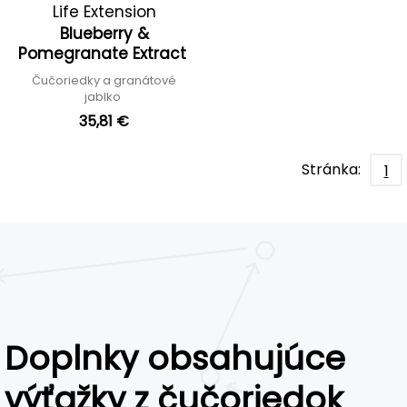
Life Extension
Blueberry &
Pomegranate Extract
Čučoriedky a granátové
jablko
35,81 €
Stránka:
1
Doplnky obsahujúce
výťažky z čučoriedok