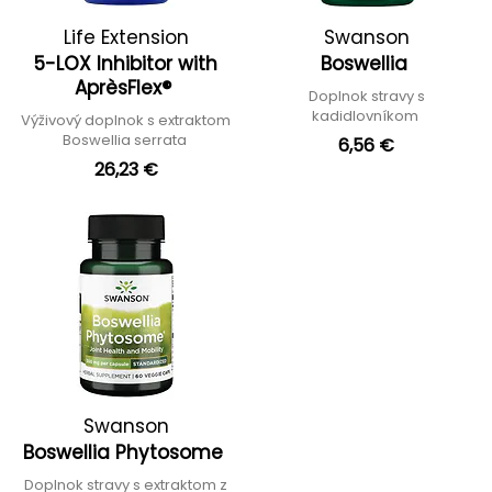
Life Extension
Swanson
5-LOX Inhibitor with
Boswellia
AprèsFlex®
Doplnok stravy s
kadidlovníkom
Výživový doplnok s extraktom
Boswellia serrata
6,56 €
26,23 €
Swanson
Boswellia Phytosome
Doplnok stravy s extraktom z