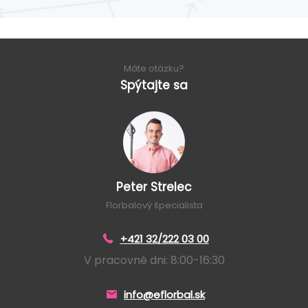
Máte otázku?
Spýtajte sa
Peter Strelec
Florbalový špecialista
+421 32/222 03 00
V pracovné dni: 8:00-16:30
info@eflorbal.sk