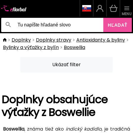
MENU
HĽADAŤ
Doplnky
Doplnky stravy
Antioxidanty & byliny
Bylinky a výťažky z bylín
Boswellia
Ukázať filter
Doplnky obsahujúce
výťažky z Boswellie
Boswellia
, známa tiež ako
indický kadidlo
, je tradičná