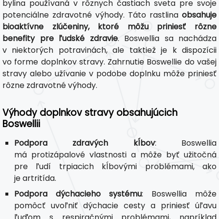
bylina používaná v rôznych častiach sveta pre svoje
potenciálne zdravotné výhody. Táto rastlina
obsahuje
bioaktívne zlúčeniny, ktoré môžu priniesť rôzne
benefity pre ľudské zdravie
. Boswellia sa nachádza
v niektorých potravinách, ale taktiež je k dispozícii
vo forme doplnkov stravy. Zahrnutie Boswellie do vašej
stravy alebo užívanie v podobe doplnku môže priniesť
rôzne zdravotné výhody.
Výhody doplnkov stravy obsahujúcich
Boswellii
Podpora zdravých kĺbov
: Boswellia
má protizápalové vlastnosti a môže byť užitočná
pre ľudí trpiacich kĺbovými problémami, ako
je artritída.
Podpora dýchacieho systému
: Boswellia môže
pomôcť uvoľniť dýchacie cesty a priniesť úľavu
ľuďom s respiračnými problémami, napríklad