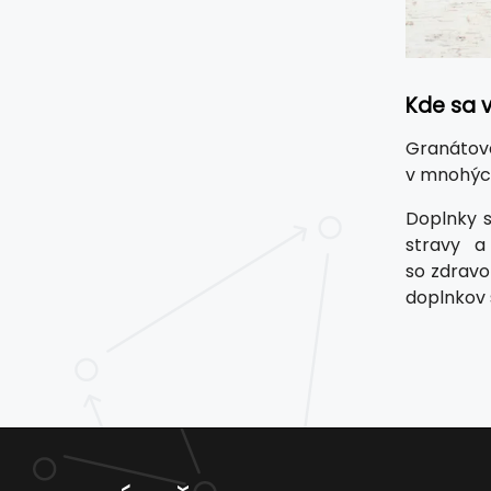
Kde sa 
Granátové
v mnohých
Doplnky s
stravy a
so zdravo
doplnkov 