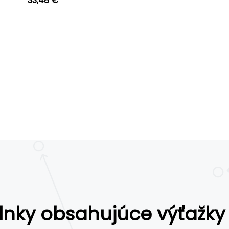
33,48 €
lnky obsahujúce výťažky