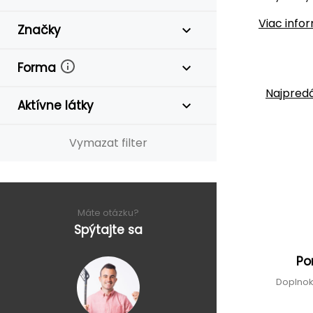
Viac info
Značky
Forma
Najpredá
Aktívne látky
Vymazat filter
Máte otázku?
Spýtajte sa
Po
Doplnok