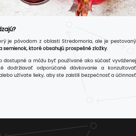
dzajú?
rý je pôvodom z oblasti Stredomoria, ale je pestovaný
 a semienok, ktoré obsahujú prospešné zložky
.
ko dostupné a môžu byť používané ako súčasť vyváženej
žité dodržiavať odporúčané dávkovanie a konzultovať
o užívate lieky, aby ste zaistili bezpečnosť a účinnosť