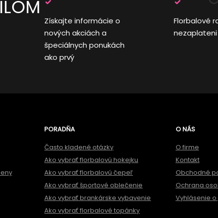
AILOM
Získajte informácie o
Florbalové r
nových akciách a
nezaplateni
špeciálnych ponukách
ako prvý
PORADŇA
O NÁS
Často kladené otázky
O firme
Ako vybrať florbalovú hokejku
Kontakt
meny
Ako vybrať florbalovú čepeľ
Obchodné p
Ako vybrať športové oblečenie
Ochrana oso
Ako vybrať brankárske vybavenie
Vyhlásenie o 
Ako vybrať florbalové topánky