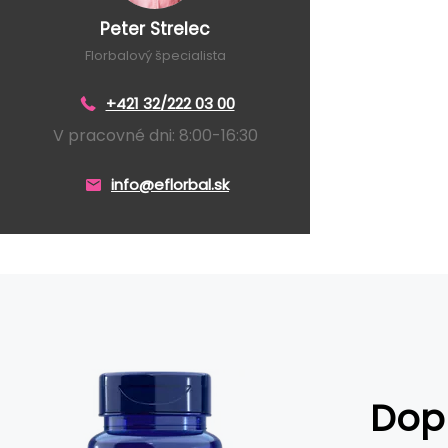
Peter Strelec
Florbalový špecialista
+421 32/222 03 00
V pracovné dni: 8:00-16:30
info@eflorbal.sk
Dop