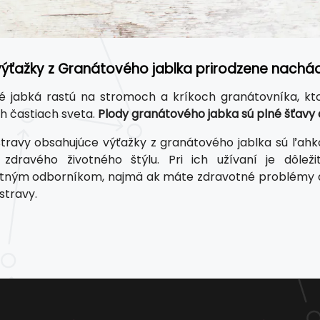
výťažky z Granátového jablka prirodzene nachá
 jabká rastú na stromoch a kríkoch granátovníka, kto
 častiach sveta.
Plody granátového jabka sú plné šťavy
travy obsahujúce výťažky z granátového jablka sú ľah
 zdravého životného štýlu. Pri ich užívaní je dôle
tným odborníkom, najmä ak máte zdravotné problémy aleb
stravy.