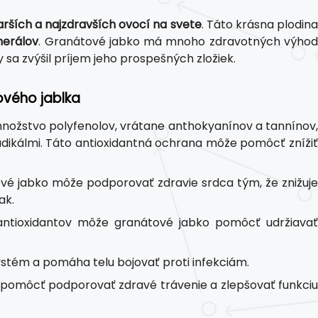
arších a najzdravších ovocí na svete
. Táto krásna plodin
nerálov
. Granátové jabko má mnoho zdravotných výho
sa zvýšil príjem jeho prospešných zložiek.
ového jablka
nožstvo polyfenolov, vrátane anthokyanínov a tannínov,
ikálmi. Táto antioxidantná ochrana môže pomôcť znížiť
tové jabko môže podporovať zdravie srdca tým, že znižuje
ak.
antioxidantov môže granátové jabko pomôcť udržiava
systém a pomáha telu bojovať proti infekciám.
 pomôcť podporovať zdravé trávenie a zlepšovať funkci