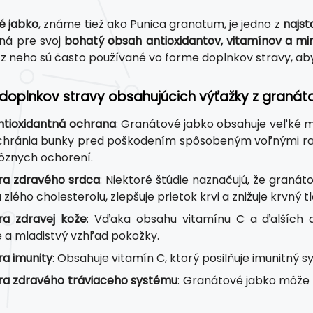
é jabko
, známe tiež ako Punica granatum, je jedno z
najst
ná pre svoj
bohatý obsah antioxidantov, vitamínov a mi
 z neho sú často používané vo forme doplnkov stravy, aby 
doplnkov stravy obsahujúcich výťažky z granát
antioxidantná ochrana
: Granátové jabko obsahuje veľké m
chránia bunky pred poškodením spôsobeným voľnými rad
 rôznych ochorení.
a zdravého srdca
: Niektoré štúdie naznačujú, že graná
 zlého cholesterolu, zlepšuje prietok krvi a znižuje krvný tl
a zdravej kože
: Vďaka obsahu vitamínu C a ďalších 
e a mladistvý vzhľad pokožky.
a imunity
: Obsahuje vitamín C, ktorý posilňuje imunitný 
a zdravého tráviaceho systému
: Granátové jabko môže