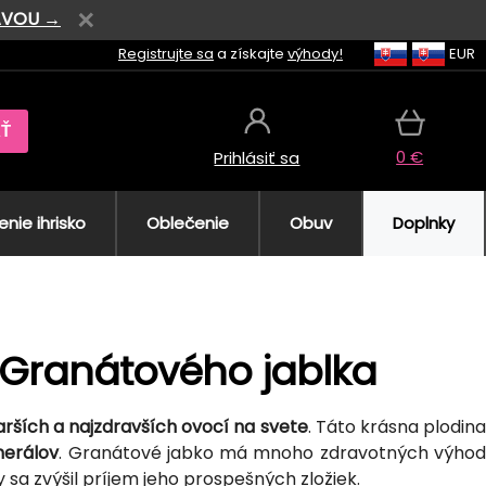
AVOU →
Registrujte sa
a získajte
výhody!
EUR
AŤ
0 €
Prihlásiť sa
nie ihrisko
Oblečenie
Obuv
Doplnky
 Granátového jablka
arších a najzdravších ovocí na svete
. Táto krásna plodin
nerálov
. Granátové jabko má mnoho zdravotných výho
sa zvýšil príjem jeho prospešných zložiek.