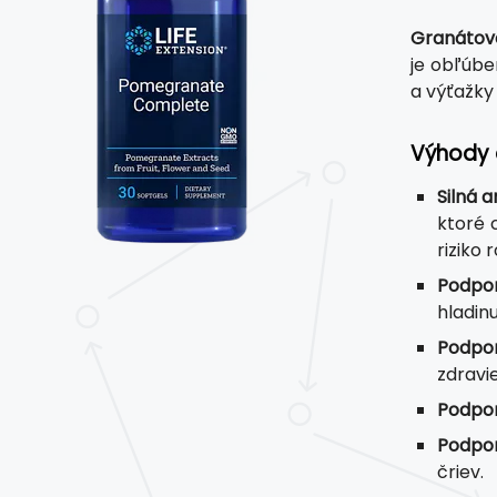
Granátov
je obľúbe
a výťažky
Výhody 
Silná 
ktoré 
riziko
Podpor
hladinu
Podpor
zdravi
Podpor
Podpor
čriev.