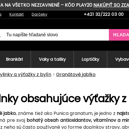
AVA NA VŠETKO NEZĽAVNENÉ – KÓD PLAY20
NAKÚPIŤ SO ZĽ
+421 32/222 03 00
a
Kontakt
Darčeky
HĽAD
Brankári
Vaky a tašky
Loptičky
Vybave
ylinky a výťažky z bylín
Granátové jablko
nky obsahujúce výťažky z
é jabko
, známe tiež ako Punica granatum, je jedno z
najst
ná pre svoj
bohatý obsah antioxidantov, vitamínov a mi
 z neho sú často používané vo forme doplnkov stravy, aby 