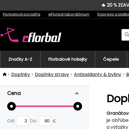
🔥 20 % ZĽ
Florbalová poradňa
eFlorbal laboratórium
Doprava a platb
Značky A-Z
Florbalové hokejky
Čepele
Doplnky
Doplnky stravy
Antioxidanty & byliny
B
Cena
Dopl
Granátov
je obľúbe
Od:
Do:
€
a výťažky