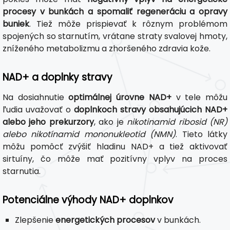
procesy v bunkách a spomaliť regeneráciu a opravy
buniek
. Tiež môže prispievať k rôznym problémom
spojených so starnutím, vrátane straty svalovej hmoty,
zníženého metabolizmu a zhoršeného zdravia kože.
NAD+ a doplnky stravy
Na dosiahnutie
optimálnej úrovne NAD+
v tele môžu
ľudia uvažovať o
doplnkoch stravy obsahujúcich NAD+
alebo jeho prekurzory
, ako je
nikotinamid ribosid (NR)
alebo nikotínamid mononukleotid (NMN)
. Tieto látky
môžu pomôcť zvýšiť hladinu NAD+ a tiež aktivovať
sirtuíny, čo môže mať pozitívny vplyv na proces
starnutia.
Potenciálne výhody NAD+ doplnkov
Zlepšenie
energetických procesov
v bunkách.