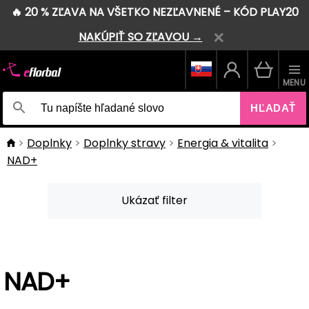
🔥 20 % ZĽAVA NA VŠETKO NEZĽAVNENÉ – KÓD PLAY20
NAKÚPIŤ SO ZĽAVOU →
MENU
HĽADAŤ
Doplnky
Doplnky stravy
Energia & vitalita
NAD+
Ukázať filter
NAD+