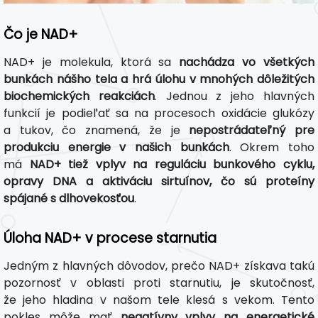
Čo je NAD+
NAD+ je molekula, ktorá sa
nachádza vo všetkých
bunkách nášho tela a hrá úlohu v mnohých dôležitých
biochemických reakciách
. Jednou z jeho hlavných
funkcií je podieľať sa na procesoch oxidácie glukózy
a tukov, čo znamená, že je
nepostrádateľný pre
produkciu energie v našich bunkách
. Okrem toho
má
NAD+ tiež vplyv na reguláciu bunkového cyklu,
opravy DNA a aktiváciu sirtuínov, čo sú proteíny
spájané s dlhovekosťou
.
Úloha NAD+ v procese starnutia
Jedným z hlavných dôvodov, prečo NAD+ získava takú
pozornosť v oblasti proti starnutiu, je skutočnosť,
že jeho hladina v našom tele klesá s vekom. Tento
pokles môže mať
negatívny vplyv na energetické