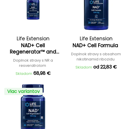
Life Extension
Life Extension
NAD+ Cell
NAD+ Cell Formula
Regenerator™ and
Doplnok stravy s obsahom
Resveratrol Elite™
nikotinamid ribozidu
Doplnok stravy s NR a
resveratrolom
od 22,83 €
Skladom
68,98 €
Skladom
Viac variantov