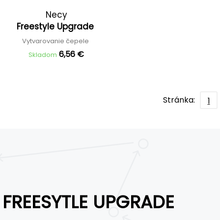
Necy
Freestyle Upgrade
Vytvarovanie čepele
6,56 €
Skladom
Stránka:
1
FREESYTLE UPGRADE