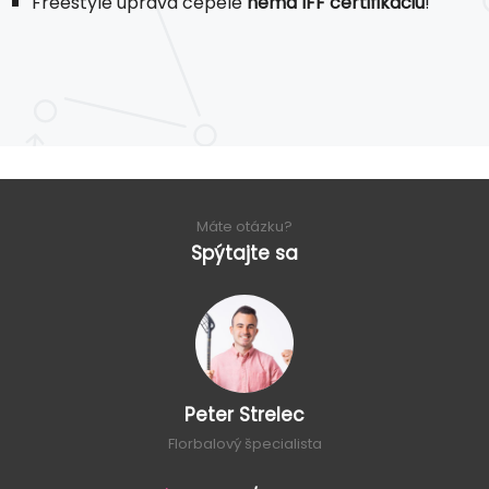
Freestyle úprava čepele
nemá IFF certifikáciu
!
Máte otázku?
Spýtajte sa
Peter Strelec
Florbalový špecialista