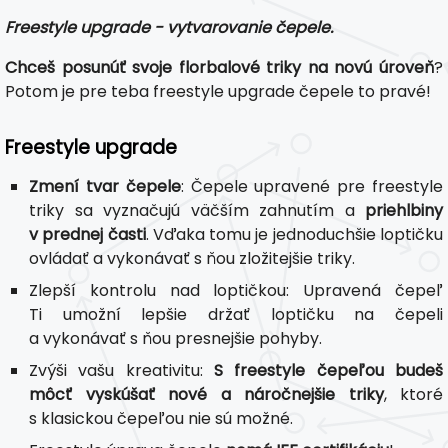
Freestyle upgrade - vytvarovanie čepele.
Chceš posunúť svoje florbalové triky na novú úroveň
?
Potom je pre teba freestyle upgrade čepele to pravé!
Freestyle upgrade
Zmení tvar čepele
: Čepele upravené pre freestyle
triky sa vyznačujú väčším zahnutím a
priehlbiny
v prednej časti
. Vďaka tomu je jednoduchšie loptičku
ovládať a vykonávať s ňou zložitejšie triky.
Zlepší kontrolu nad loptičkou: Upravená čepeľ
Ti umožní lepšie držať loptičku na čepeli
a vykonávať s ňou presnejšie pohyby.
Zvýši vašu kreativitu:
S freestyle čepeľou budeš
môcť vyskúšať nové a náročnejšie triky
, ktoré
s klasickou čepeľou nie sú možné.