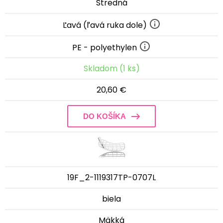
Stredná
Ľavá (ľavá ruka dole)
PE - polyethylen
Skladom (1 ks)
20,60 €
DO KOŠÍKA
19F_2-1119317TP-0707L
biela
Mäkká