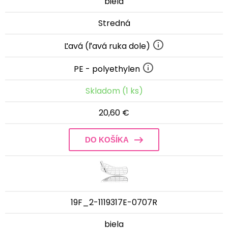
biela
Stredná
Ľavá (ľavá ruka dole)
PE - polyethylen
Skladom (1 ks)
20,60 €
DO KOŠÍKA
19F_2-1119317E-0707R
biela