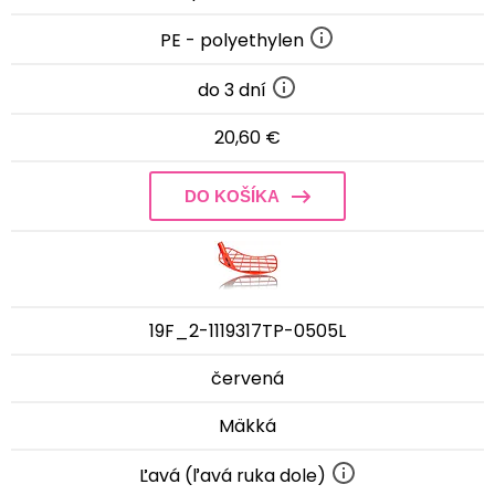
PE - polyethylen
do 3 dní
20,60 €
DO KOŠÍKA
19F_2-1119317TP-0505L
červená
Mäkká
Ľavá (ľavá ruka dole)