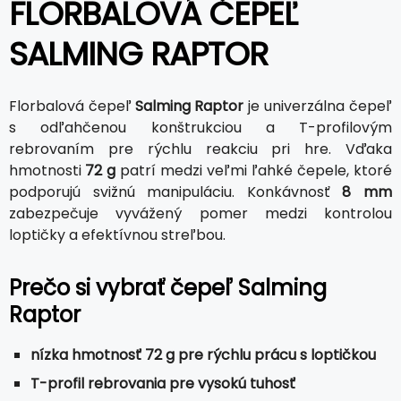
FLORBALOVÁ ČEPEĽ
SALMING RAPTOR
Florbalová čepeľ
Salming Raptor
je univerzálna čepeľ
s odľahčenou konštrukciou a T-profilovým
rebrovaním pre rýchlu reakciu pri hre. Vďaka
hmotnosti
72 g
patrí medzi veľmi ľahké čepele, ktoré
podporujú svižnú manipuláciu. Konkávnosť
8 mm
zabezpečuje vyvážený pomer medzi kontrolou
loptičky a efektívnou streľbou.
Prečo si vybrať čepeľ Salming
Raptor
nízka hmotnosť 72 g pre rýchlu prácu s loptičkou
T-profil rebrovania pre vysokú tuhosť