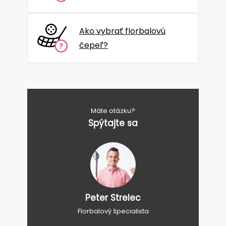
Ako vybrať florbalovú
čepeľ?
Máte otázku?
Spýtajte sa
Peter Strelec
Florbalový špecialista