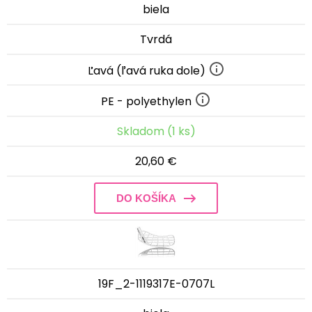
biela
Tvrdá
Ľavá (ľavá ruka dole)
PE - polyethylen
Skladom (1 ks)
20,60 €
DO KOŠÍKA
19F_2-1119317E-0707L