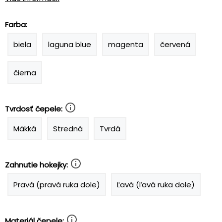
Farba:
biela
laguna blue
magenta
červená
čierna
Tvrdosť čepele:
Mäkká
Stredná
Tvrdá
Zahnutie hokejky:
Pravá (pravá ruka dole)
Ľavá (ľavá ruka dole)
Materiál čepele: