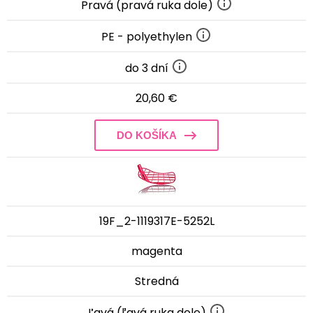
Pravá (pravá ruka dole)
PE - polyethylen
do 3 dní
20,60 €
DO KOŠÍKA
19F_2-1119317E-5252L
magenta
Stredná
Ľavá (ľavá ruka dole)