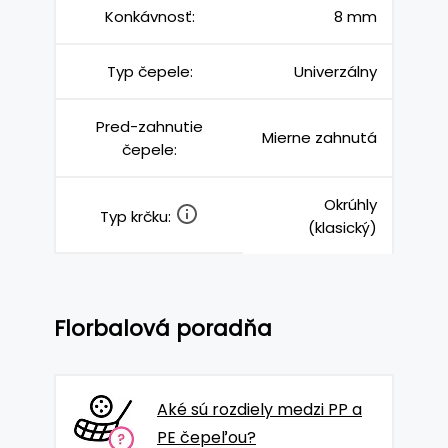
Konkávnosť:
8 mm
Typ čepele:
Univerzálny
Pred-zahnutie
Mierne zahnutá
čepele:
Okrúhly
Typ krčku:
(klasický)
Florbalová poradňa
Aké sú rozdiely medzi PP a
PE čepeľou?