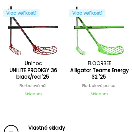
Viac veľkostí
Viac veľkostí
Unihoc
FLOORBEE
UNILITE PRODIGY 36
Alligator Teams Energy
black/red '25
32 '25
Florbalová hůl
Florbalová palica
Skladom
Skladom
Vlastné sklady