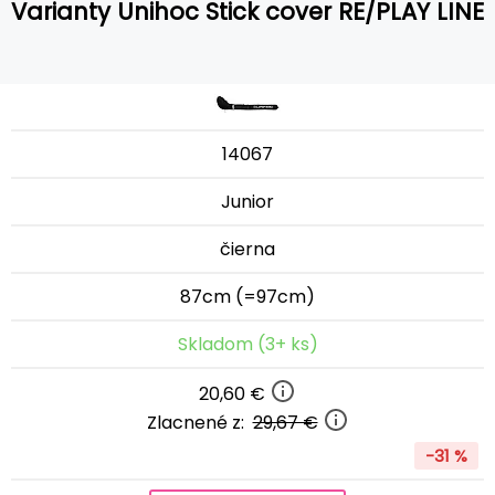
Varianty Unihoc Stick cover RE/PLAY LINE
14067
Junior
čierna
87cm (=97cm)
Skladom (3+ ks)
20,60 €
Zlacnené z:
29,67 €
-31 %