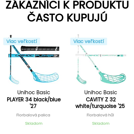
ZÁKAZNÍCI K PRODUKTU
ČASTO KUPUJÚ
Viac veľkostí
Viac veľkostí
Unihoc Basic
Unihoc Basic
PLAYER 34 black/blue
CAVITY Z 32
'27
white/turquoise '25
Florbalová palica
Florbalová hůl
Skladom
Skladom