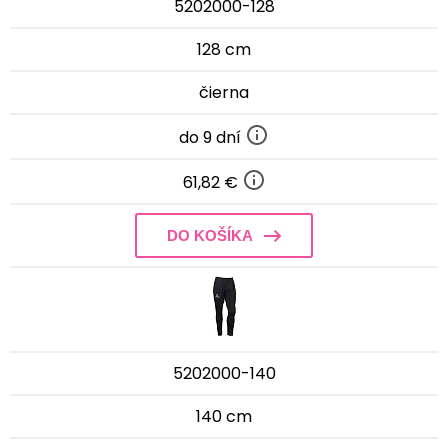
5202000-128
128 cm
čierna
do 9 dní
61,82 €
DO KOŠÍKA
5202000-140
140 cm