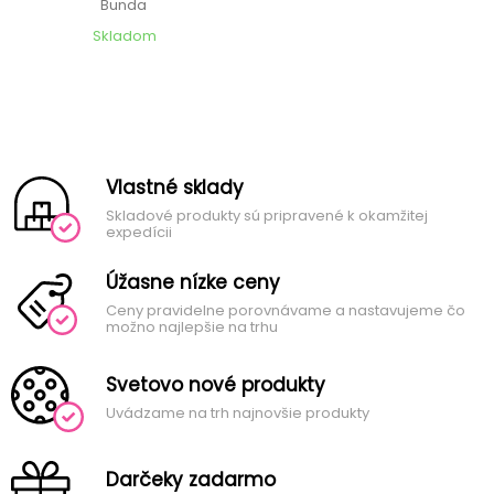
Bunda
Skladom
Vlastné sklady
Skladové produkty sú pripravené k okamžitej
expedícii
Úžasne nízke ceny
Ceny pravidelne porovnávame a nastavujeme čo
možno najlepšie na trhu
Svetovo nové produkty
Uvádzame na trh najnovšie produkty
Darčeky zadarmo