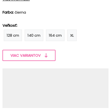
Farba:
čierna
Veľkosť:
128 cm
140 cm
164 cm
XL
VIAC VARIANTOV