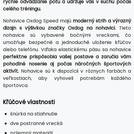
rýchle odvádzanie potu a udržuje vás v suchu počas
celého tréningu.
Nohavice Oxdog Speed majú
moderný strih a výrazný
dizajn s výšivkou značky Oxdog na nohavici.
Tieto
nohavice sú vybavené bočnými vreckami, čo
umožňuje bezpečné a jednoduché uloženie kľúčov
alebo telefónu. Vďaka elastickému pásu sa nohavice
perfektne prispôsobia vašej postave a zaručia vám
pohodlné nosenie aj počas náročných športových
aktivít.
Nohavice sú k dispozícii v rôznych farbách a
veľkostiach, aby vyhoveli potrebám každého
športovca.
Kľúčové vlastnosti
šnúrka na stiahnutie
dve postranné vrecká
príjemný materiál