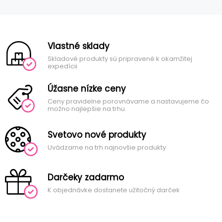
Vlastné sklady
Skladové produkty sú pripravené k okamžitej
expedícii
Úžasne nízke ceny
Ceny pravidelne porovnávame a nastavujeme čo
možno najlepšie na trhu
Svetovo nové produkty
Uvádzame na trh najnovšie produkty
Darčeky zadarmo
K objednávke dostanete užitočný darček