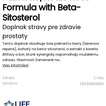
Formula with Beta-
Sitosterol
Doplnok stravy pre zdravie
prostaty
Tento doplnok obsahuje Saw palmetto berry (Serenoa
repens), bohatý na beta-sitosterol, a extrakt z koreňa
žihľavy a bór, ktoré synergicky napomáhajú mužskému
zdraviu. Vlastnosti Zamerané na...
Viac informácií
Záruka:
2 roky
Výrobca:
Life Extension