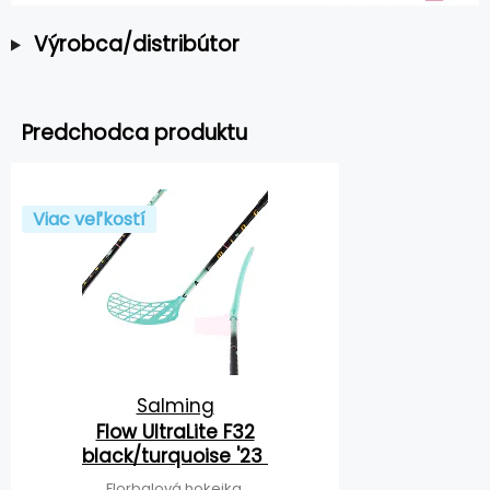
Výrobca/distribútor
Predchodca produktu
Viac veľkostí
Salming
Flow UltraLite F32
black/turquoise '23
Florbalová hokejka