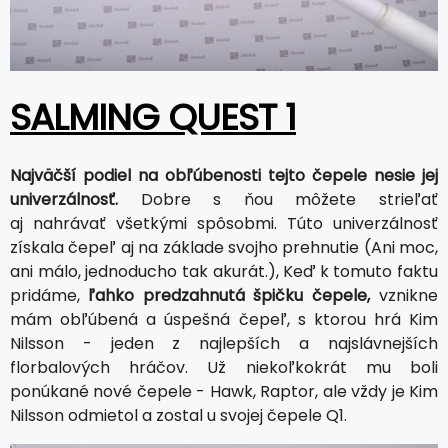
SALMING QUEST 1
Najväčší podiel na obľúbenosti tejto čepele nesie jej
univerzálnosť.
Dobre s ňou môžete strieľať
aj nahrávať všetkými spôsobmi. Túto univerzálnosť
získala čepeľ aj na základe svojho prehnutie (Ani moc,
ani málo, jednoducho tak akurát.), Keď k tomuto faktu
pridáme,
ľahko predzahnutá špičku čepele,
vznikne
mám obľúbená a úspešná čepeľ, s ktorou hrá Kim
Nilsson - jeden z najlepších a najslávnejších
florbalových hráčov. Už niekoľkokrát mu boli
ponúkané nové čepele - Hawk, Raptor, ale vždy je Kim
Nilsson odmietol a zostal u svojej čepele Q1.