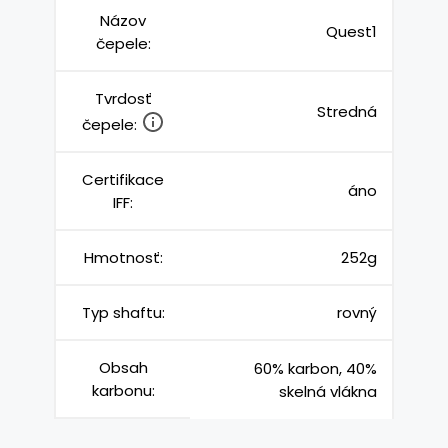
Názov
Quest1
čepele:
Tvrdosť
Stredná
čepele:
Certifikace
áno
IFF:
Hmotnosť:
252g
Typ shaftu:
rovný
Obsah
60% karbon, 40%
karbonu:
skelná vlákna