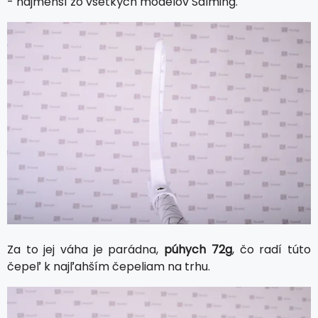
- najmenší zo všetkých modelov Salming.
Za to jej váha je parádna,
púhych 72g
, čo radí túto
čepeľ k najľahším čepeliam na trhu.