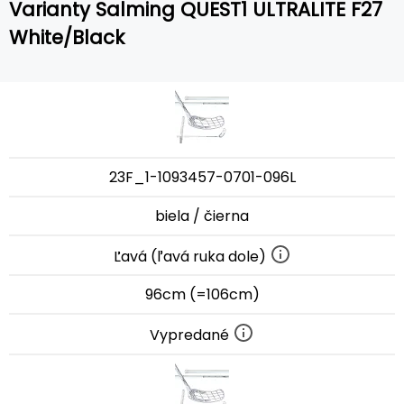
Varianty Salming QUEST1 ULTRALITE F27
White/Black
23F_1-1093457-0701-096L
biela / čierna
Ľavá (ľavá ruka dole)
96cm (=106cm)
Vypredané