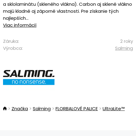
a sklolaminátu (skleného vlákna). Carbon aj sklené vlákno
majú kladné aj záporné vlastnosti. Pre získanie tých
najlepších...
Viac informácií
Záruka:
2 roky
Výrobca:
Salming
Značka
Salming
FLORBALOVÉ PALICE
UltraLite™