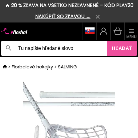
🔥 20 % ZĽAVA NA VŠETKO NEZĽAVNENÉ – KÓD PLAY20
NAKÚPIŤ SO ZĽAVOU →
MENU
HĽADAŤ
Florbalové hokejky
SALMING