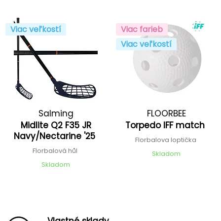
Viac veľkostí
Viac farieb
Viac veľkostí
Salming
FLOORBEE
Midlite Q2 F35 JR
Torpedo IFF match
Navy/Nectarine '25
Florbalova loptička
Florbalová hůl
Skladom
Skladom