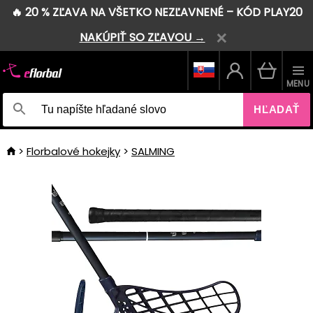
🔥 20 % ZĽAVA NA VŠETKO NEZĽAVNENÉ – KÓD PLAY20
NAKÚPIŤ SO ZĽAVOU →
MENU
HĽADAŤ
Florbalové hokejky
SALMING