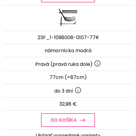
23F_1-1098008-0107-77R
námornícka modrá
Pravá (pravá ruka dole)
77cm (=87cm)
do 3 dní
32,98 €
DO KOŠÍKA
Ukázať vypredané varianty