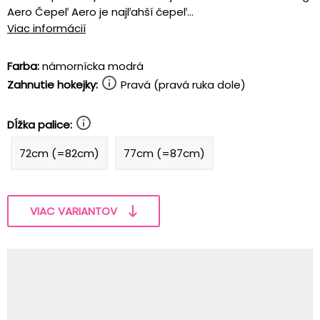
Aero Čepeľ Aero je najľahší čepeľ...
Viac informácií
Farba:
námornícka modrá
Zahnutie hokejky:
Pravá (pravá ruka dole)
Dĺžka palice:
72cm (=82cm)
77cm (=87cm)
VIAC VARIANTOV