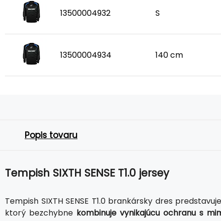
13500004932
S
13500004934
140 cm
Popis tovaru
Tempish SIXTH SENSE T1.0 jersey
Tempish SIXTH SENSE T1.0 brankársky dres predstavuj
ktorý bezchybne
kombinuje vynikajúcu ochranu s mi