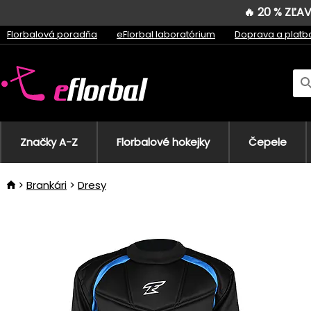
🔥 20 % ZĽ
Florbalová poradňa
eFlorbal laboratórium
Doprava a platb
Značky A-Z
Florbalové hokejky
Čepele
Brankári
Dresy