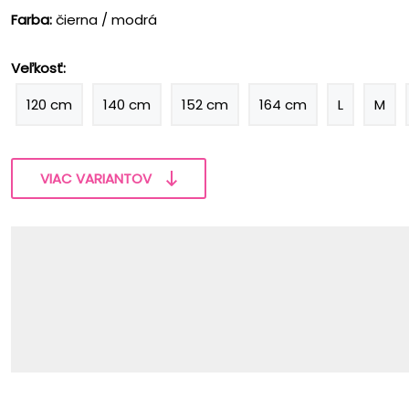
Farba:
čierna / modrá
Veľkosť:
120 cm
140 cm
152 cm
164 cm
L
M
VIAC VARIANTOV