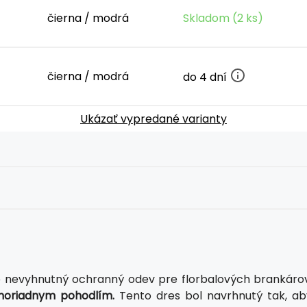
čierna / modrá
Skladom (2 ks)
čierna / modrá
do 4 dní
Ukázať vypredané varianty
e nevyhnutný ochranný odev pre florbalových brankárov
moriadnym pohodlím.
Tento dres bol navrhnutý tak, ab