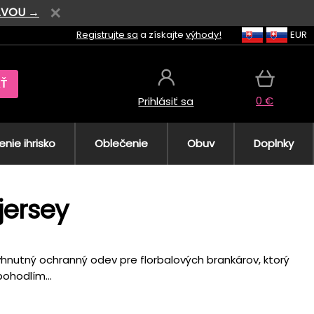
AVOU →
Registrujte sa
a získajte
výhody!
EUR
AŤ
0 €
Prihlásiť sa
nie ihrisko
Oblečenie
Obuv
Doplnky
jersey
hnutný ochranný odev pre florbalových brankárov, ktorý
ohodlím...