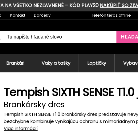
AVA NA VŠETKO NEZĽAVNENÉ – KÓD PLAY20
NAKÚPIŤ SO ZĽ
a
Kontakt
Darčeky
Telefón teraz offline
HĽAD
Brankári
Vaky a tašky
Loptičky
Vybave
Tempish SIXTH SENSE T1.0 
Brankársky dres
Tempish SIXTH SENSE T1.0 brankársky dres predstavuje nevy
bezchybne kombinuje vynikajúcu ochranu s mimoriadnym p
Viac informácií