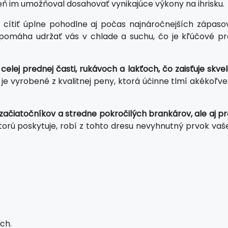
 im umožňoval dosahovať vynikajúce výkony na ihrisku.
cítiť úplne pohodlne aj počas najnáročnejších zápasov
pomáha udržať vás v chlade a suchu, čo je kľúčové pr
lej prednej časti, rukávoch a lakťoch, čo zaisťuje skvel
je vyrobené z kvalitnej peny, ktorá účinne tlmí akékoľv
 začiatočníkov a stredne pokročilých brankárov, ale aj p
torú poskytuje, robí z tohto dresu nevyhnutný prvok vaše
ch.