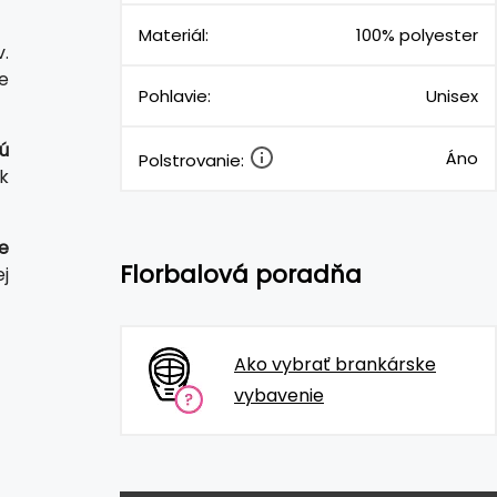
Materiál:
100% polyester
.
e
Pohlavie:
Unisex
ú
Áno
Polstrovanie:
ek
re
Florbalová poradňa
j
Ako vybrať brankárske
vybavenie