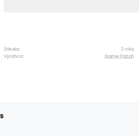
Záruka:
2 roky
Výrobca:
Game Patch
s