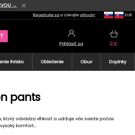
AVOU →
Registrujte sa
a získajte
výhody!
EUR
AŤ
0 €
Prihlásiť sa
nie ihrisko
Oblečenie
Obuv
Doplnky
n pants
ktorý odvádza vlhkosť a udržuje vás svieže počas
vysoký komfort...