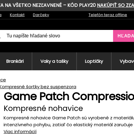
AVA NA VŠETKO NEZĽAVNENÉ – KÓD PLAY20
NAKÚPIŤ SO ZĽ
a
Kontakt
Darčeky
Telefón teraz offline
HĽAD
Brankári
Vaky a tašky
Loptičky
Vybave
ice
Kompresné šortky bez suspenzora
Game Patch Compressio
Kompresné nohavice
Kompresné nohavice Game Patch sú vyrobené z materiálu, 
intenzívneho pohybu, zatiaľ čo elastický materiál zaručuje 
Viac informácií