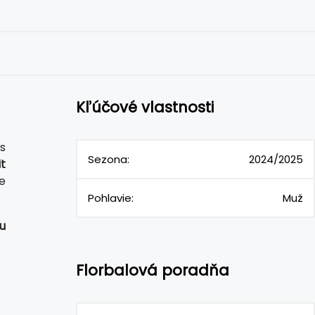
Kľúčové vlastnosti
s
Sezona:
2024/2025
t
e
Pohlavie:
Muž
u
Florbalová poradňa