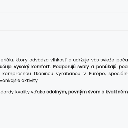
álu, ktorý odvádza vlhkosť a udržuje vás svieže poča
ručuje vysoký komfort. Podporujú svaly a ponúkajú poci
u kompresnou tkaninou vyrábanou v Európe, špeciáln
onkajšie aktivity.
dardy kvality vďaka
odolným, pevným švom a kvalitném