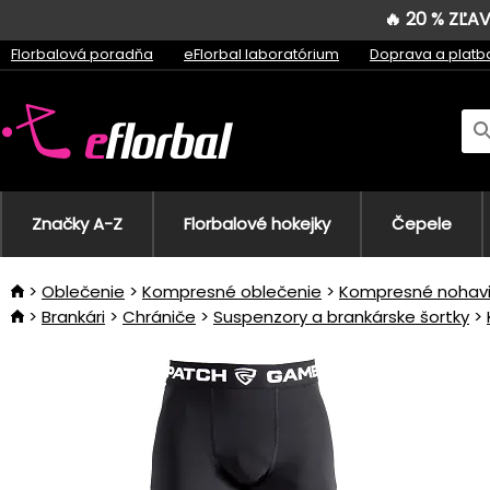
🔥 20 % ZĽ
Florbalová poradňa
eFlorbal laboratórium
Doprava a platb
Značky A-Z
Florbalové hokejky
Čepele
Oblečenie
Kompresné oblečenie
Kompresné nohav
Brankári
Chrániče
Suspenzory a brankárske šortky