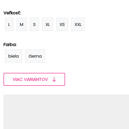
Veľkosť:
L
M
S
XL
XS
XXL
Farba:
biela
čierna
VIAC VARIANTOV