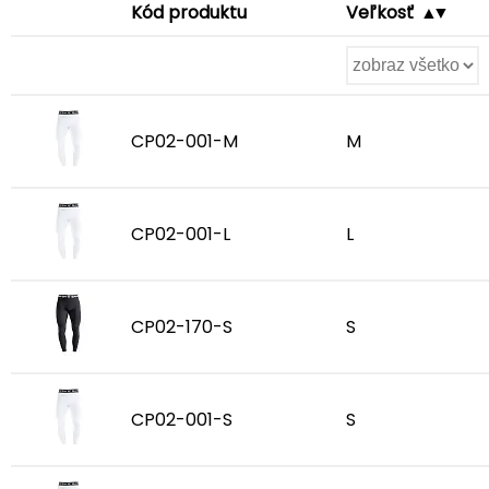
Kód produktu
Veľkosť
CP02-001-M
M
CP02-001-L
L
CP02-170-S
S
CP02-001-S
S