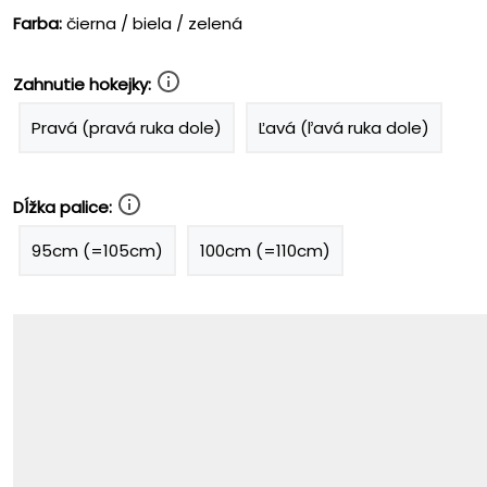
Farba:
čierna / biela / zelená
Zahnutie hokejky:
Pravá (pravá ruka dole)
Ľavá (ľavá ruka dole)
Dĺžka palice:
95cm (=105cm)
100cm (=110cm)