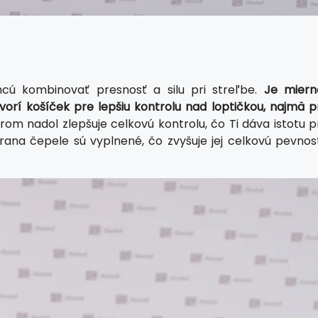
cú kombinovať presnosť a silu pri streľbe.
Je miern
orí košíček pre lepšiu kontrolu nad loptičkou, najmä pr
m nadol zlepšuje celkovú kontrolu, čo Ti dáva istotu pr
rana čepele sú vyplnené, čo zvyšuje jej celkovú pevnosť