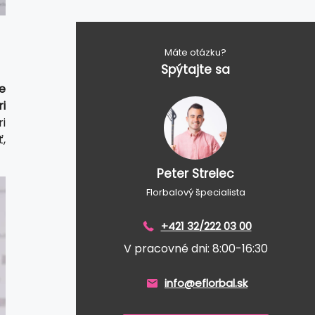
Máte otázku?
Spýtajte sa
e
i
i
,
Peter Strelec
Florbalový špecialista
+421 32/222 03 00
V pracovné dni: 8:00-16:30
info@eflorbal.sk