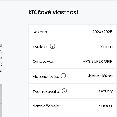
Kľúčové vlastnosti
Sezona:
2024/2025
u
28mm
Tvrdosť:
.
e
Omotávka:
MPS SUPER GRIP
t
.
Sklené vlákna
Materiál tyče:
Okrúhly
Tvar rukoväte:
Názov čepele:
SHOOT