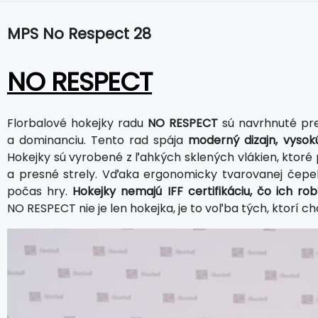
MPS No Respect 28
NO RESPECT
Florbalové hokejky radu
NO RESPECT
sú navrhnuté pre 
a dominanciu. Tento rad spája
moderný dizajn, vysok
Hokejky sú vyrobené z ľahkých sklených vlákien, ktoré 
a presné strely. Vďaka ergonomicky tvarovanej čep
počas hry.
Hokejky nemajú IFF certifikáciu, čo ich r
NO RESPECT nie je len hokejka, je to voľba tých, ktorí c