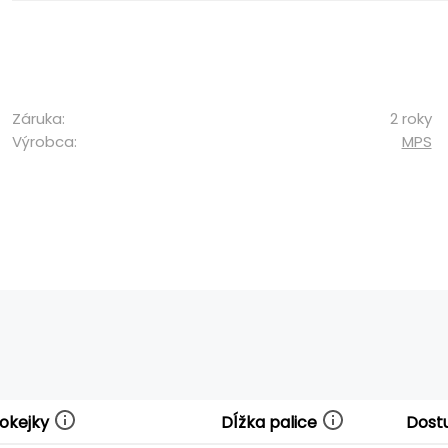
Záruka:
2 roky
Výrobca:
MPS
hokejky
Dĺžka palice
Dost