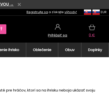
AVOU →
Registrujte sa
a získajte
výhody!
EUR
AŤ
0 €
Prihlásiť sa
nie ihrisko
Oblečenie
Obuv
Doplnky
é pre hráčov, ktorí sa na ihrisku neboja ukázať svoju