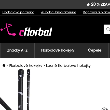
🔥 20 % ZĽ
Florbalová poradňa
eFlorbal laboratórium
Doprava a platb
Značky A-Z
Florbalové hokejky
Čepele
Florbalové hokejky
Lacné florbalové hokejky