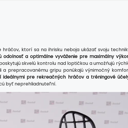
hráčov, ktorí sa na ihrisku neboja ukázať svoju technik
ú odolnosť a optimálne vyváženie pre maximálny výkon
poskytujú skvelú kontrolu nad loptičkou a umožňujú rýchl
eli a prepracovanému gripu ponúkajú výnimočný komfor
obí ideálnymi pre rekreačných hráčov a tréningové účely
hcú byť neprehliadnuteľní.