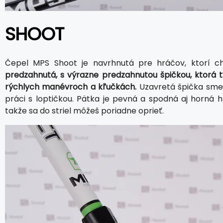
SHOOT
Čepel MPS Shoot je navrhnutá pre hráčov, ktorí ch
predzahnutá, s výrazne predzahnutou špičkou, ktorá tv
rýchlych manévroch a kľučkách.
Uzavretá špička smero
práci s loptičkou. Pätka je pevná a spodná aj horná h
takže sa do striel môžeš poriadne oprieť.