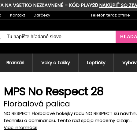
AVA NA VŠETKO NEZĽAVNENÉ – KÓD PLAY20
NAKÚPIŤ SO ZĽ
a
Kontakt
Darčeky
Telefón teraz offline
HĽAD
Brankári
Vaky a tašky
Loptičky
Vybave
MPS No Respect 28
Florbalová palica
NO RESPECT Florbalové hokejky radu NO RESPECT sú navrhnut
techniku a dominanciu. Tento rad spája moderný dizajn...
Viac informácií