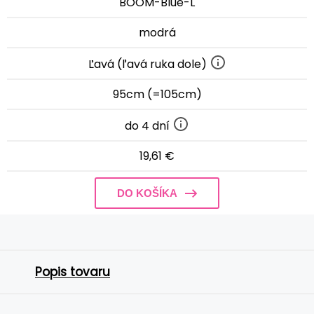
BOOM-Blue-L
modrá
Ľavá (ľavá ruka dole)
95cm (=105cm)
do 4 dní
19,61 €
DO KOŠÍKA
Popis tovaru