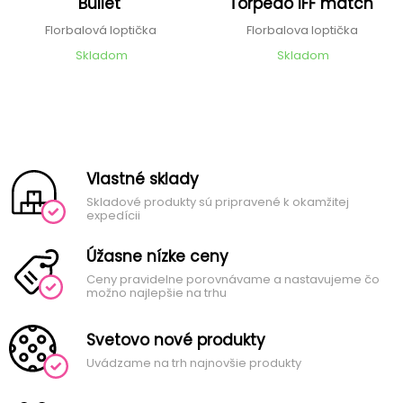
Bullet
Torpedo IFF match
Florbalová loptička
Florbalova loptička
Skladom
Skladom
Vlastné sklady
Skladové produkty sú pripravené k okamžitej
expedícii
Úžasne nízke ceny
Ceny pravidelne porovnávame a nastavujeme čo
možno najlepšie na trhu
Svetovo nové produkty
Uvádzame na trh najnovšie produkty