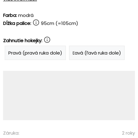
Farba:
modrá
Dĺžka palice:
95cm (=105cm)
Zahnutie hokejky:
Pravá (pravá ruka dole)
Ľavá (ľavá ruka dole)
Záruka:
2 roky