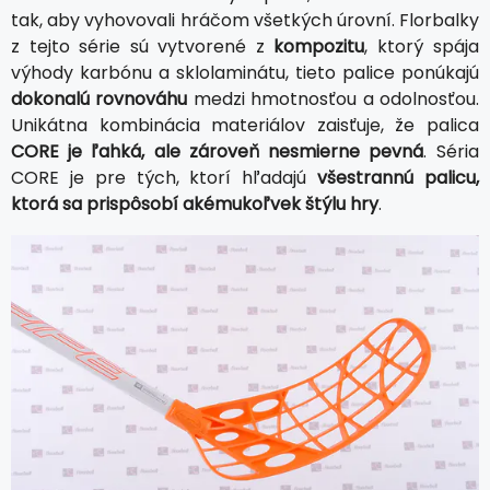
tak, aby vyhovovali hráčom všetkých úrovní. Florbalky
z tejto série sú vytvorené z
kompozitu
, ktorý spája
výhody karbónu a sklolaminátu, tieto palice ponúkajú
dokonalú rovnováhu
medzi hmotnosťou a odolnosťou.
Unikátna kombinácia materiálov zaisťuje, že palica
CORE je ľahká, ale zároveň nesmierne pevná
. Séria
CORE je pre tých, ktorí hľadajú
všestrannú palicu,
ktorá sa prispôsobí akémukoľvek štýlu hry
.