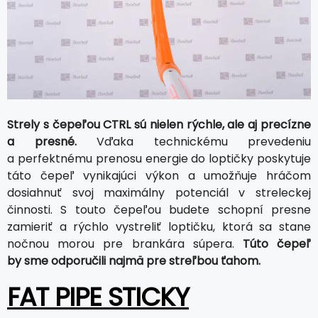
Strely s čepeľou CTRL sú nielen rýchle, ale aj precízne
a presné.
Vďaka technickému prevedeniu
a perfektnému prenosu energie do loptičky poskytuje
táto čepeľ vynikajúci výkon a umožňuje hráčom
dosiahnuť svoj maximálny potenciál v streleckej
činnosti. S touto čepeľou budete schopní presne
zamieriť a rýchlo vystreliť loptičku, ktorá sa stane
nočnou morou pre brankára súpera.
Túto čepeľ
by sme odporučili najmä pre streľbou ťahom.
FAT PIPE STICKY