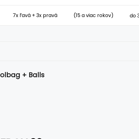
7x ľavá + 3x pravá
(15 a viac rokov)
do 
olbag + Balls