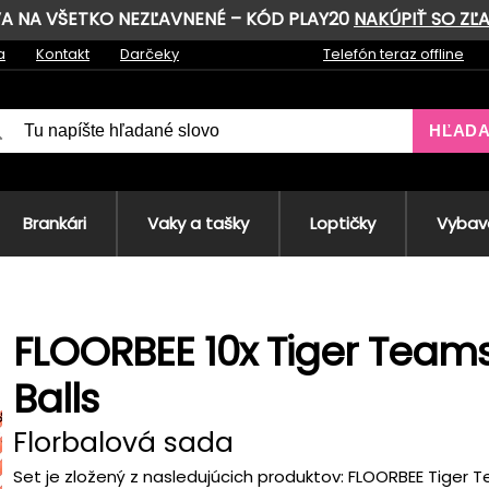
AVA NA VŠETKO NEZĽAVNENÉ – KÓD PLAY20
NAKÚPIŤ SO ZĽ
a
Kontakt
Darčeky
Telefón teraz offline
HĽAD
Brankári
Vaky a tašky
Loptičky
Vybave
FLOORBEE 10x Tiger Team
Balls
Florbalová sada
Set je zložený z nasledujúcich produktov: FLOORBEE Tiger T