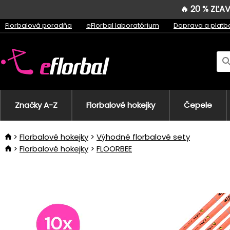
🔥 20 % ZĽ
Florbalová poradňa
eFlorbal laboratórium
Doprava a platb
Značky A-Z
Florbalové hokejky
Čepele
Florbalové hokejky
Výhodné florbalové sety
Florbalové hokejky
FLOORBEE