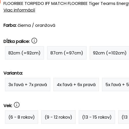
FLOORBEE TORPEDO IFF MATCH FLOORBEE Tiger Teams Energy 3
Viac informácií
Farba:
čierna / oranžová
Dĺžka palice:
82cm (=92cm)
87cm (=97cm)
92cm (=102cm)
Varianta:
3x ľavá + 7x pravá
4x ľavá + 6x pravá
5x ľavá + 
Vek:
(6 - 8 rokov)
(9 - 12 rokov)
(13 - 15 rokov)
(13