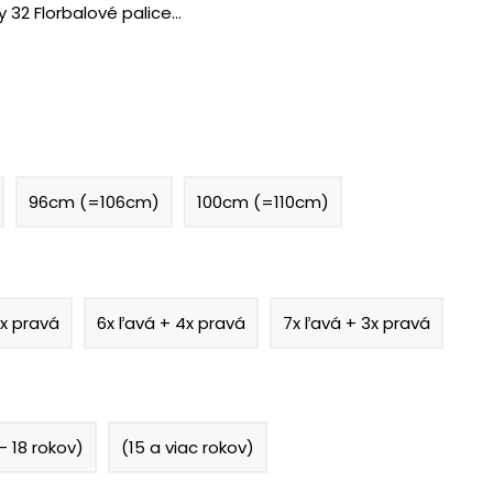
2 Florbalové palice...
96cm (=106cm)
100cm (=110cm)
5x pravá
6x ľavá + 4x pravá
7x ľavá + 3x pravá
 - 18 rokov)
(15 a viac rokov)