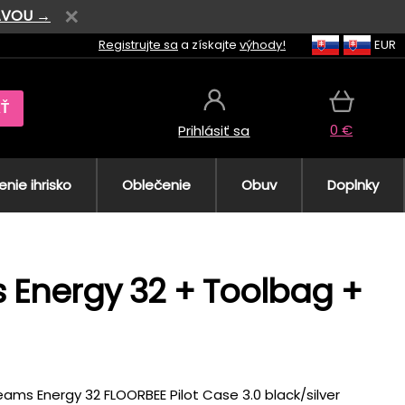
AVOU →
Registrujte sa
a získajte
výhody!
EUR
AŤ
0 €
Prihlásiť sa
nie ihrisko
Oblečenie
Obuv
Doplnky
s Energy 32 + Toolbag +
eams Energy 32 FLOORBEE Pilot Case 3.0 black/silver