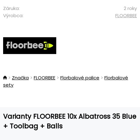
Záruka:
2 roky
Výrobca:
FLOORBEE
Značka
FLOORBEE
Florbalové palice
Florbalové
sety
Varianty FLOORBEE 10x Albatross 35 Blue
+ Toolbag + Balls