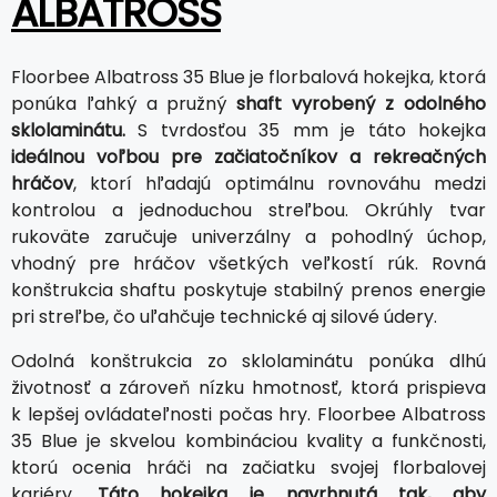
ALBATROSS
Floorbee Albatross 35 Blue je florbalová hokejka, ktorá
ponúka ľahký a pružný
shaft vyrobený z odolného
sklolaminátu.
S tvrdosťou 35 mm je táto hokejka
ideálnou voľbou pre začiatočníkov a rekreačných
hráčov
, ktorí hľadajú optimálnu rovnováhu medzi
kontrolou a jednoduchou streľbou. Okrúhly tvar
rukoväte zaručuje univerzálny a pohodlný úchop,
vhodný pre hráčov všetkých veľkostí rúk. Rovná
konštrukcia shaftu poskytuje stabilný prenos energie
pri streľbe, čo uľahčuje technické aj silové údery.
Odolná konštrukcia zo sklolaminátu ponúka dlhú
životnosť a zároveň nízku hmotnosť, ktorá prispieva
k lepšej ovládateľnosti počas hry. Floorbee Albatross
35 Blue je skvelou kombináciou kvality a funkčnosti,
ktorú ocenia hráči na začiatku svojej florbalovej
kariéry.
Táto hokejka je navrhnutá tak, aby