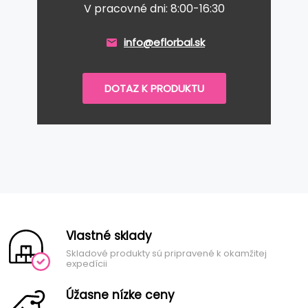
V pracovné dni: 8:00-16:30
info@eflorbal.sk
DOTAZ K PRODUKTU
Vlastné sklady
Skladové produkty sú pripravené k okamžitej
expedícii
Úžasne nízke ceny