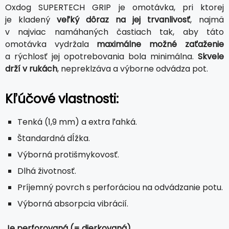
Oxdog SUPERTECH GRIP je omotávka, pri ktorej
je kladený
veľký dôraz na jej trvanlivosť
, najmä
v najviac namáhaných častiach tak, aby táto
omotávka vydržala
maximálne možné zaťaženie
a rýchlosť jej opotrebovania bola minimálna.
Skvele
drží v rukách
, nepreklzáva a výborne odvádza pot.
Kľúčové vlastnosti:
Tenká (1,9 mm) a extra ľahká.
Štandardná dĺžka.
Výborná protišmykovosť.
Dlhá životnosť.
Príjemný povrch s perforáciou na odvádzanie potu.
Výborná absorpcia vibrácií.
Je perforovaná (= dierkovaná).