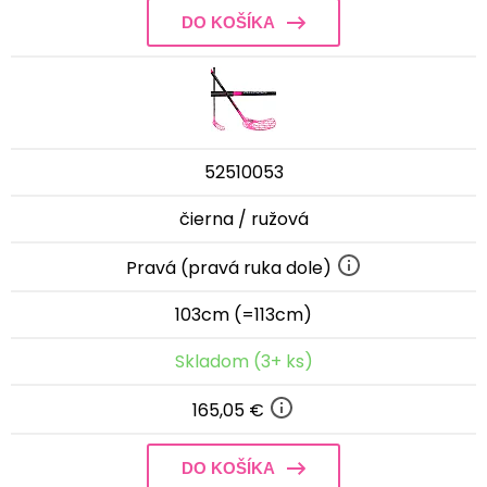
DO KOŠÍKA
52510053
čierna / ružová
Pravá (pravá ruka dole)
103cm (=113cm)
Skladom (3+ ks)
165,05 €
DO KOŠÍKA