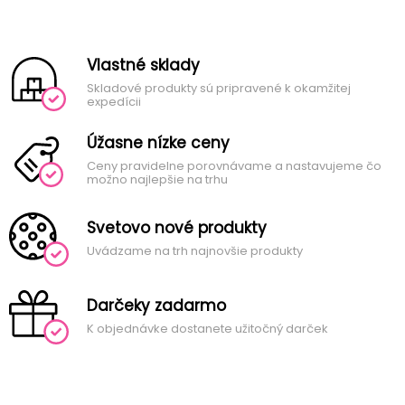
Vlastné sklady
Skladové produkty sú pripravené k okamžitej
expedícii
Úžasne nízke ceny
Ceny pravidelne porovnávame a nastavujeme čo
možno najlepšie na trhu
Svetovo nové produkty
Uvádzame na trh najnovšie produkty
Darčeky zadarmo
K objednávke dostanete užitočný darček