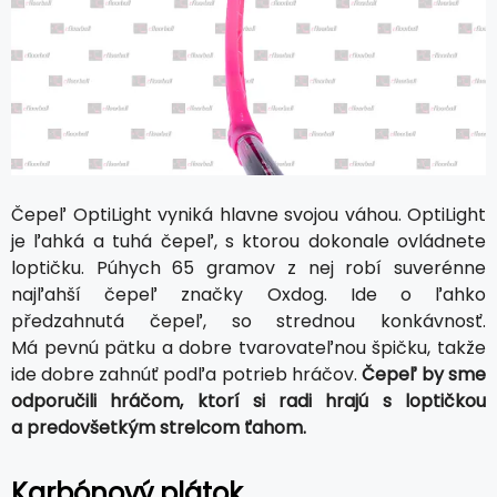
Čepeľ OptiLight vyniká hlavne svojou váhou. OptiLight
je ľahká a tuhá čepeľ, s ktorou dokonale ovládnete
loptičku. Púhych 65 gramov z nej robí suverénne
najľahší čepeľ značky Oxdog. Ide o ľahko
předzahnutá čepeľ, so strednou konkávnosť.
Má pevnú pätku a dobre tvarovateľnou špičku, takže
ide dobre zahnúť podľa potrieb hráčov.
Čepeľ by sme
odporučili hráčom, ktorí si radi hrajú s loptičkou
a predovšetkým strelcom ťahom.
Karbónový plátok