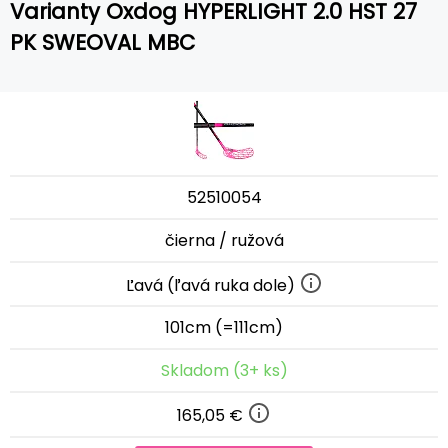
Varianty Oxdog HYPERLIGHT 2.0 HST 27
PK SWEOVAL MBC
52510054
čierna / ružová
Ľavá (ľavá ruka dole)
101cm (=111cm)
Skladom (3+ ks)
165,05 €