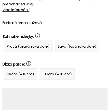
predchádzajúcej...
Viac informácií
Farba:
čierna / ružová
Zahnutie hokejky:
Pravá (pravá ruka dole)
Ľavá (ľavá ruka dole)
Dĺžka palice:
101cm (=111cm)
103cm (=113cm)