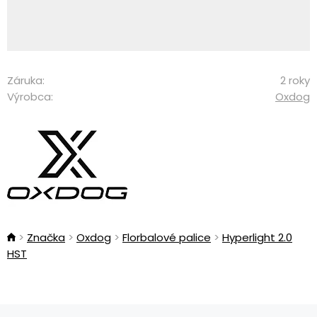
Záruka:
2 roky
Výrobca:
Oxdog
Značka
Oxdog
Florbalové palice
Hyperlight 2.0
HST