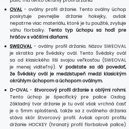
palíc má tento okrúhly profil držania
OVAL
- oválny profil držanie. Tento oválny úchop
poskytuje pevnejšie držanie hokejky, avšak
nepatrne viac materiálu, ktoré je tu použité, zvyšuje
váhu florbalky.
Tento typ úchopu sa hodí pre
hráčov s väčšími dlaňami.
SWEOVAL
- oválny profil držania. Názov SWEOVAL
je skratka pre Švédsky ovál. Tento Švédsky ovál
sa od klasického líši svojou veľkosťou (SWEOVAL
je menej viditeľný).
V podstate sa dá povedať,
že Švédsky ovál je medzistupeň medzi klasickým
okrúhlym úchopom a úchopom oválnym.
D-OVAL
-
štvorcový profil držanie s oblými rohmi.
Tento úchop je špecifický pre palice Oxdog.
Základný tvar držanie je tu ovál však vrchná časť
je o 5mm sploštená, takže sa z oválneho držania
stáva skôr štvorcový profil. Avšak oproti profilu
držanie HOCKEY (hranatý profil florbalové palice)