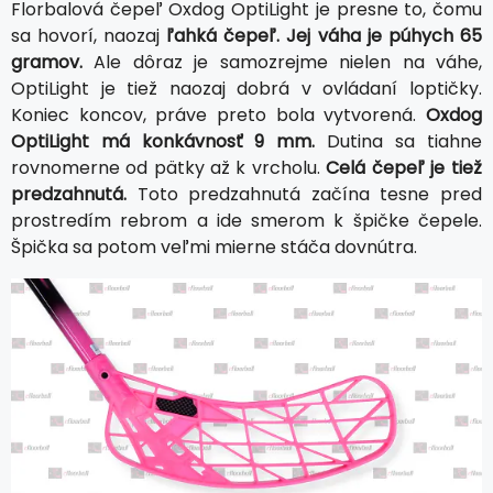
Florbalová čepeľ Oxdog OptiLight je presne to, čomu
sa hovorí, naozaj
ľahká čepeľ. Jej váha je púhych 65
gramov.
Ale dôraz je samozrejme nielen na váhe,
OptiLight je tiež naozaj dobrá v ovládaní loptičky.
Koniec koncov, práve preto bola vytvorená.
Oxdog
OptiLight má konkávnosť 9 mm.
Dutina sa tiahne
rovnomerne od pätky až k vrcholu.
Celá čepeľ je tiež
predzahnutá.
Toto predzahnutá začína tesne pred
prostredím rebrom a ide smerom k špičke čepele.
Špička sa potom veľmi mierne stáča dovnútra.