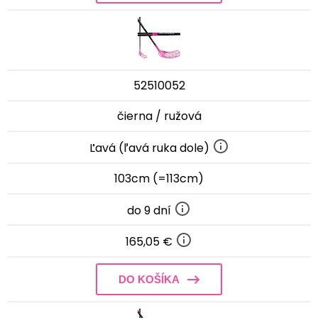
52510052
čierna / ružová
Ľavá (ľavá ruka dole)
103cm (=113cm)
do 9 dní
165,05 €
DO KOŠÍKA