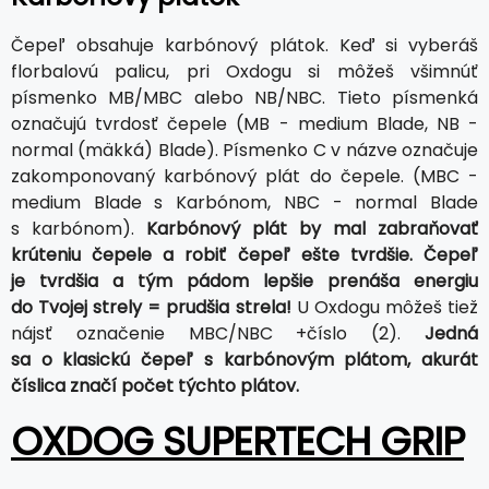
Čepeľ obsahuje karbónový plátok. Keď si vyberáš
florbalovú palicu, pri Oxdogu si môžeš všimnúť
písmenko MB/MBC alebo NB/NBC. Tieto písmenká
označujú tvrdosť čepele (MB - medium Blade, NB -
normal (mäkká) Blade). Písmenko C v názve označuje
zakomponovaný karbónový plát do čepele. (MBC -
medium Blade s Karbónom, NBC - normal Blade
s karbónom).
Karbónový plát by mal zabraňovať
krúteniu čepele a robiť čepeľ ešte tvrdšie. Čepeľ
je tvrdšia a tým pádom lepšie prenáša energiu
do Tvojej strely = prudšia strela!
U Oxdogu môžeš tiež
nájsť označenie MBC/NBC +číslo (2).
Jedná
sa o klasickú čepeľ s karbónovým plátom, akurát
číslica značí počet týchto plátov.
OXDOG SUPERTECH GRIP