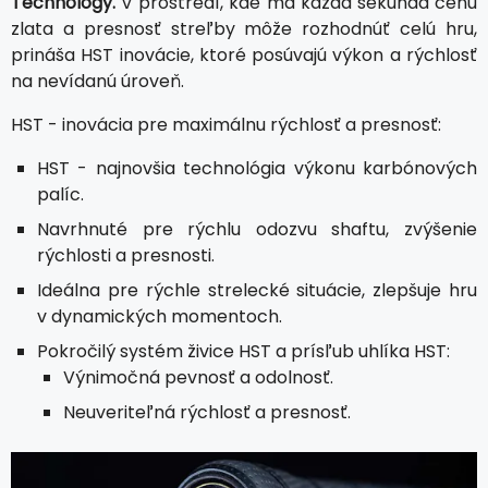
Technology.
V prostredí, kde má každá sekunda cenu
zlata a presnosť streľby môže rozhodnúť celú hru,
prináša HST inovácie, ktoré posúvajú výkon a rýchlosť
na nevídanú úroveň.
HST - inovácia pre maximálnu rýchlosť a presnosť:
HST - najnovšia technológia výkonu karbónových
palíc.
Navrhnuté pre rýchlu odozvu shaftu, zvýšenie
rýchlosti a presnosti.
Ideálna pre rýchle strelecké situácie, zlepšuje hru
v dynamických momentoch.
Pokročilý systém živice HST a prísľub uhlíka HST:
Výnimočná pevnosť a odolnosť.
Neuveriteľná rýchlosť a presnosť.