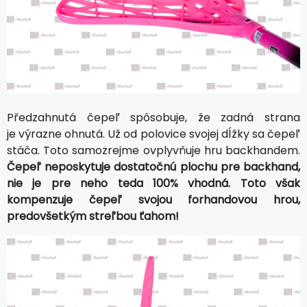
Předzahnutá čepeľ spôsobuje, že zadná strana
je výrazne ohnutá. Už od polovice svojej dĺžky sa čepeľ
stáča. Toto samozrejme ovplyvňuje hru backhandem.
Čepeľ neposkytuje dostatočnú plochu pre backhand,
nie je pre neho teda 100% vhodná. Toto však
kompenzuje čepeľ svojou forhandovou hrou,
predovšetkým streľbou ťahom!