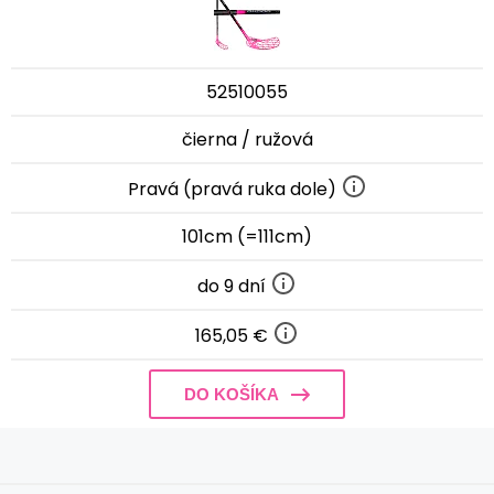
52510055
čierna / ružová
Pravá (pravá ruka dole)
101cm (=111cm)
do 9 dní
165,05 €
DO KOŠÍKA