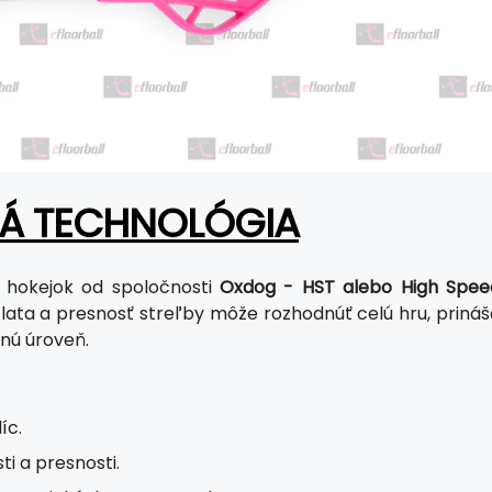
NÁ TECHNOLÓGIA
 hokejok od spoločnosti
Oxdog - HST alebo High Spee
ata a presnosť streľby môže rozhodnúť celú hru, prináš
anú úroveň.
íc.
i a presnosti.