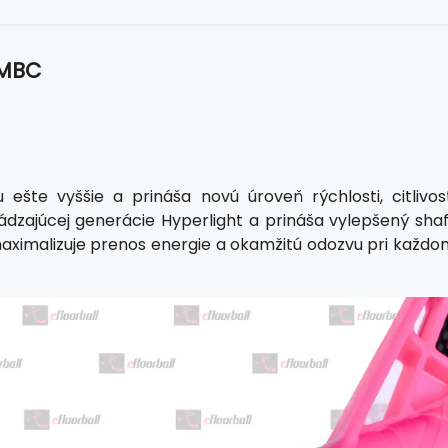
 MBC
ešte vyššie a prináša novú úroveň rýchlosti, citlivost
ádzajúcej generácie Hyperlight a prináša vylepšený shaf
maximalizuje prenos energie a okamžitú odozvu pri každo