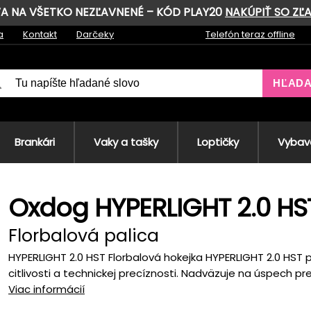
AVA NA VŠETKO NEZĽAVNENÉ – KÓD PLAY20
NAKÚPIŤ SO ZĽ
a
Kontakt
Darčeky
Telefón teraz offline
HĽAD
Brankári
Vaky a tašky
Loptičky
Vybave
Oxdog HYPERLIGHT 2.0 H
Florbalová palica
HYPERLIGHT 2.0 HST Florbalová hokejka HYPERLIGHT 2.0 HST p
citlivosti a technickej precíznosti. Nadväzuje na úspech pr
Viac informácií