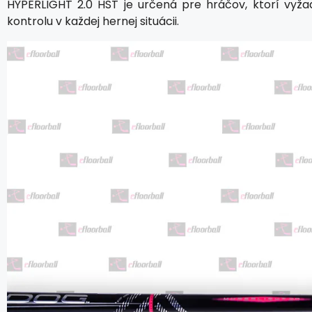
HYPERLIGHT 2.0 HST je určená pre hráčov, ktorí vyž
kontrolu v každej hernej situácii.