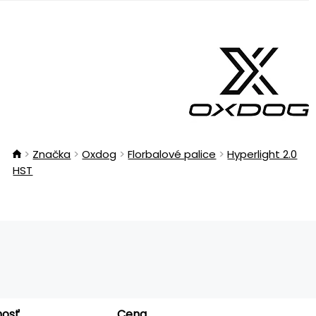
Značka
Oxdog
Florbalové palice
Hyperlight 2.0
HST
nosť
Cena