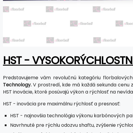
HST - VYSOKORÝCHLOST
Predstavujeme vám revolučnú kategóriu florbalových
Technology.
V prostredí, kde má každá sekunda cenu zl
HST inovácie, ktoré posúvajú výkon a rýchlosť na nevíd
HST - inovácia pre maximálnu rýchlosť a presnosť:
HST - najnovšia technológia výkonu karbónových pal
Navrhnuté pre rýchlu odozvu shaftu, zvýšenie rýchlost