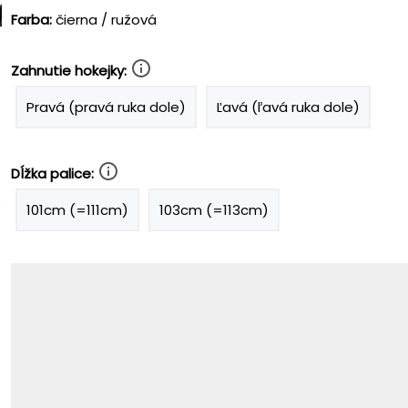
Farba:
čierna / ružová
Zahnutie hokejky:
Pravá (pravá ruka dole)
Ľavá (ľavá ruka dole)
Dĺžka palice:
101cm (=111cm)
103cm (=113cm)