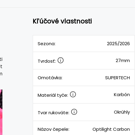
Kľúčové vlastnosti
Sezona:
2025/2026
i
27mm
Tvrdosť:
t
m
Omotávka:
SUPERTECH
Karbón
Materiál tyče:
Okrúhly
Tvar rukoväte:
Názov čepele:
Optilight Carbon