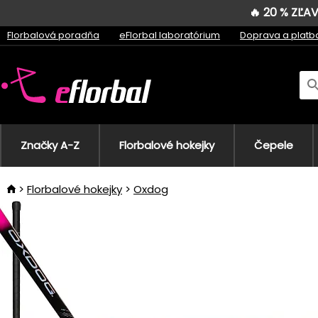
🔥 20 % ZĽ
Florbalová poradňa
eFlorbal laboratórium
Doprava a platb
Značky A-Z
Florbalové hokejky
Čepele
Florbalové hokejky
Oxdog