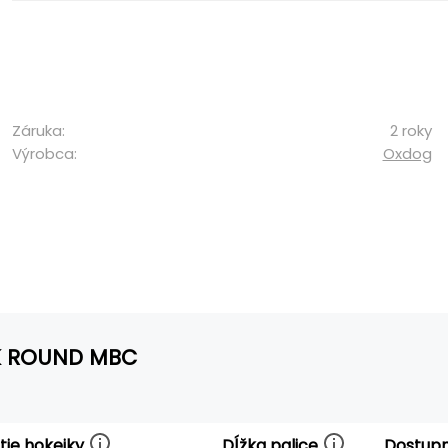
Záruka:
2 roky
Výrobca:
Oxdog
PK ROUND MBC
tie hokejky
Dĺžka palice
Dostup