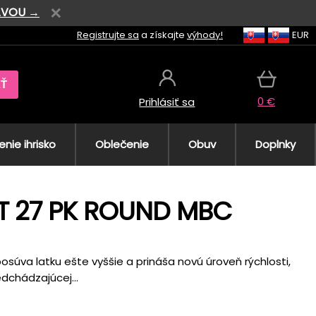
AVOU →
Registrujte sa
a získajte
výhody!
EUR
AŤ
0 €
Prihlásiť sa
nie ihrisko
Oblečenie
Obuv
Doplnky
ST 27 PK ROUND MBC
osúva latku ešte vyššie a prináša novú úroveň rýchlosti,
edchádzajúcej...