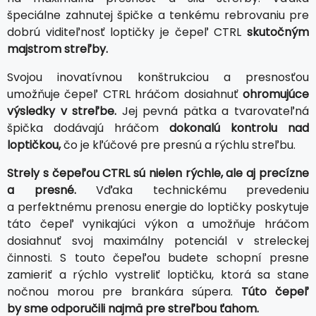
špeciálne zahnutej špičke a tenkému rebrovaniu pre
dobrú viditeľnosť loptičky je čepeľ CTRL
skutočným
majstrom streľby.
Svojou inovatívnou konštrukciou a presnosťou
umožňuje čepeľ CTRL hráčom dosiahnuť
ohromujúce
výsledky v streľbe.
Jej pevná pätka a tvarovateľná
špička dodávajú hráčom
dokonalú kontrolu nad
loptičkou,
čo je kľúčové pre presnú a rýchlu streľbu.
Strely s čepeľou CTRL sú nielen rýchle, ale aj precízne
a presné.
Vďaka technickému prevedeniu
a perfektnému prenosu energie do loptičky poskytuje
táto čepeľ vynikajúci výkon a umožňuje hráčom
dosiahnuť svoj maximálny potenciál v streleckej
činnosti. S touto čepeľou budete schopní presne
zamieriť a rýchlo vystreliť loptičku, ktorá sa stane
nočnou morou pre brankára súpera.
Túto čepeľ
by sme odporučili najmä pre streľbou ťahom.