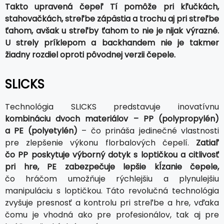
Takto upravená čepeľ Tí pomôže pri kľučkách,
stahovačkách, streľbe zápästia a trochu aj pri streľbe
ťahom, avšak u streľby ťahom to nie je nijak výrazné.
U strely príklepom a backhandem nie je takmer
žiadny rozdiel oproti pôvodnej verzii čepele.
SLICKS
Technológia SLICKS predstavuje inovatívnu
kombináciu dvoch materiálov – PP (polypropylén)
a PE (polyetylén)
– čo prináša jedinečné vlastnosti
pre zlepšenie výkonu florbalových čepelí.
Zatiaľ
čo PP poskytuje výborný dotyk s loptičkou a citlivosť
pri hre, PE zabezpečuje lepšie kĺzanie čepele,
čo hráčom umožňuje rýchlejšiu a plynulejšiu
manipuláciu s loptičkou. Táto revolučná technológia
zvyšuje presnosť a kontrolu pri streľbe a hre, vďaka
čomu je vhodná ako pre profesionálov, tak aj pre