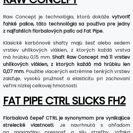
Raw Concept je technológia, ktorá dokáže
vytvoriť
ľahké palice, táto technológia sa používa pre jedny
z najľahších florbalových palíc od Fat Pipe.
Klasické karbónové shafty majú šesť alebo sedem
vrstiev uhlíkových vlákien, z ktorých každá vrstva
má hrúbku 0,15 mm.
Shaft Raw Concept má 11 vrstiev
uhlíkových vlákien, z ktorých každá má hrúbku len
0,07 mm.
Použitie viacerých extrémne tenkých vrstiev
zaisťuje, vysokú pružnosť a elasticitu pri zachovaní
veľmi nízkej celkovej hmotnosti.
FAT PIPE CTRL SLICKS FH2
Florbalová čepeľ CTRL je synonymom pre vynikajúce
strelecké vlastnosti.
Je navrhnutá s ohľadom
na maximálnu presnosť a silu streľby. Vďaka