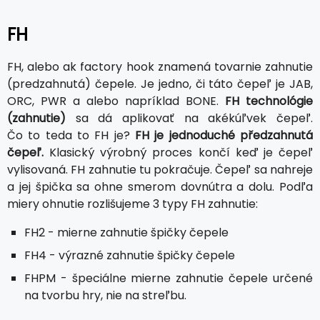
FH
FH, alebo ak factory hook znamená tovarnie zahnutie
(predzahnutá) čepele. Je jedno, či táto čepeľ je JAB,
ORC, PWR a alebo napríklad BONE.
FH technológie
(zahnutie)
sa dá aplikovať na akékúľvek čepeľ.
Čo to teda to FH je?
FH je jednoduché předzahnutá
čepeľ.
Klasický výrobný proces končí keď je čepeľ
vylisovaná. FH zahnutie tu pokračuje. Čepeľ sa nahreje
a jej špička sa ohne smerom dovnútra a dolu. Podľa
miery ohnutie rozlišujeme 3 typy FH zahnutie:
FH2 - mierne zahnutie špičky čepele
FH4 - výrazné zahnutie špičky čepele
FHPM - špeciálne mierne zahnutie čepele určené
na tvorbu hry, nie na streľbu.