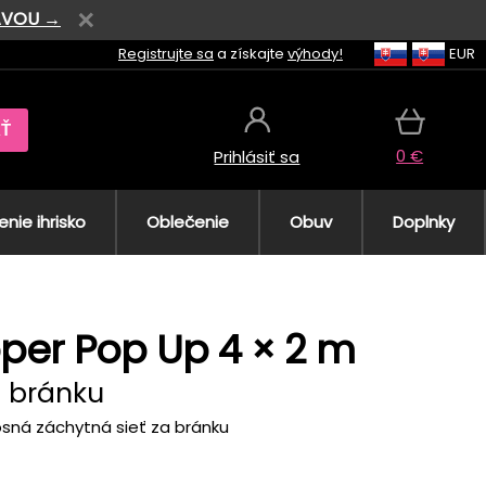
AVOU →
Registrujte sa
a získajte
výhody!
EUR
AŤ
0 €
Prihlásiť sa
nie ihrisko
Oblečenie
Obuv
Doplnky
pper Pop Up 4 × 2 m
a bránku
osná záchytná sieť za bránku