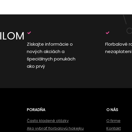
AILOM
Získajte informácie o
Florbalové r
nových akciách a
nezaplateni
špeciálnych ponukách
ako prvý
PORADŇA
O NÁS
Často kladené otázky
O firme
Ako vybrať florbalovú hokejku
Kontakt