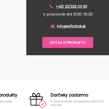
+421 32/222 03 00
V pracovné dni: 8:00-16:30
info@eflorbal.sk
DOTAZ K PRODUKTU
produkty
Darčeky zadarmo
ajnovšie
K objednávke dostanete užitočný
darček