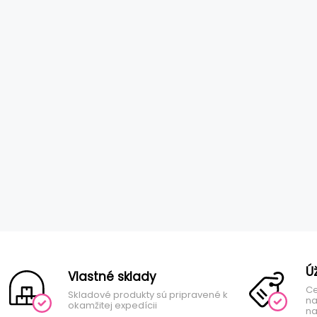
Ú
Vlastné sklady
Ce
Skladové produkty sú pripravené k
na
okamžitej expedícii
na