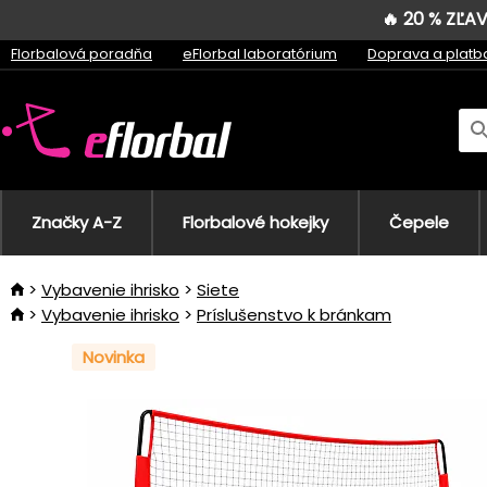
🔥 20 % ZĽ
Florbalová poradňa
eFlorbal laboratórium
Doprava a platb
Značky A-Z
Florbalové hokejky
Čepele
Vybavenie ihrisko
Siete
Vybavenie ihrisko
Príslušenstvo k bránkam
Novinka