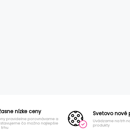
žasne nízke ceny
Svetovo nové 
ny pravidelne porovnávame a
Uvádzame na trh n
stavujeme čo možno najlepšie
produkty
 trhu