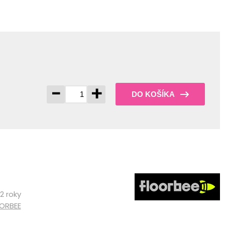
-
+
DO KOŠÍKA
2 roky
ORBEE