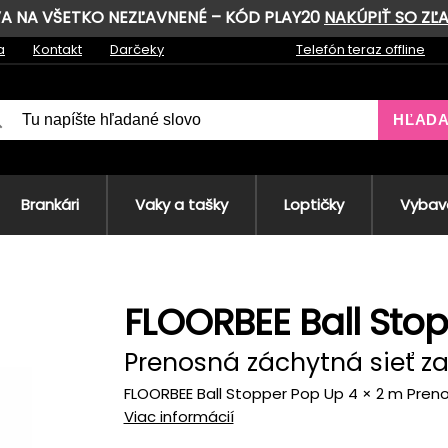
AVA NA VŠETKO NEZĽAVNENÉ – KÓD PLAY20
NAKÚPIŤ SO ZĽ
a
Kontakt
Darčeky
Telefón teraz offline
HĽAD
Brankári
Vaky a tašky
Loptičky
Vybave
FLOORBEE Ball Sto
Prenosná záchytná sieť z
FLOORBEE Ball Stopper Pop Up 4 × 2 m Pren
Viac informácií