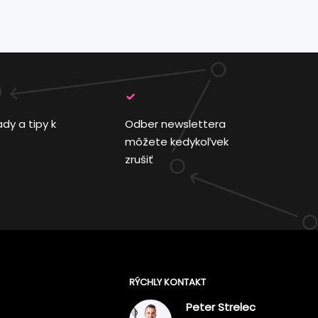
ady a tipy k
Odber newslettera
môžete kedykoľvek
zrušiť
RÝCHLY KONTAKT
Peter Strelec