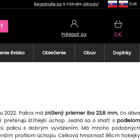
Registrujte sa
a získajte
výhody!
EUR
AŤ
0 €
Prihlásiť sa
nie ihrisko
Oblečenie
Obuv
Doplnky
nu 2022. Palica má
znížený priemer iba 23,8 mm
, čo dáv
í preferujú štíhlejší úchop. Jedná sa o shaft s
podielom
hkú palicu s dobrým vyvážením. Má mnoho podobnýc
tenším profilom úchopu. Celková hmotnosť 96cm hokejky