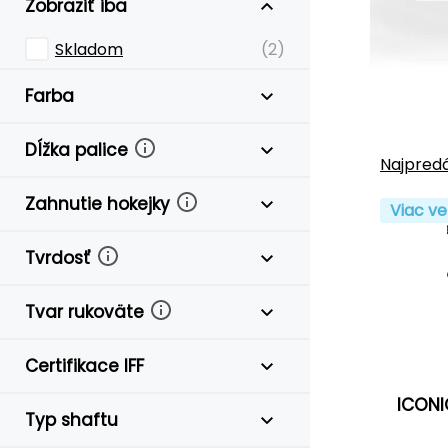
Zobraziť iba
Skladom
(2)
Farba
Dĺžka palice
Najpredá
Zahnutie hokejky
Viac ve
Tvrdosť
Tvar rukoväte
Certifikace IFF
ICONI
Typ shaftu