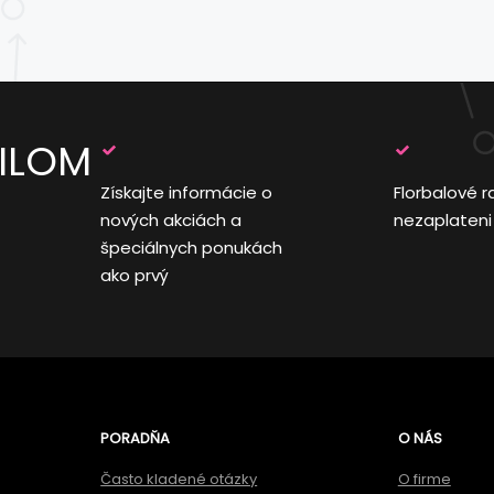
AILOM
Získajte informácie o
Florbalové r
nových akciách a
nezaplateni
špeciálnych ponukách
ako prvý
PORADŇA
O NÁS
Často kladené otázky
O firme