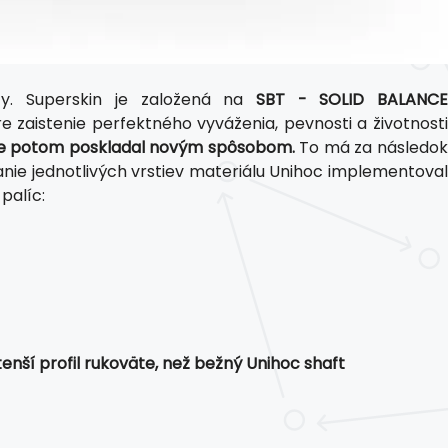
y. Superskin je založená na
SBT - SOLID BALANC
e zaistenie perfektného vyváženia, pevnosti a životnosti
a tie potom poskladal novým spôsobom.
To má za následo
nie jednotlivých vrstiev materiálu Unihoc implementova
palíc:
nší profil rukoväte, než bežný Unihoc shaft