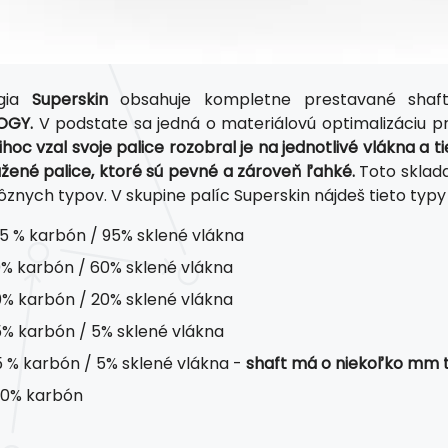
ógia
Superskin
obsahuje kompletne prestavané shaft
OGY.
V podstate sa jedná o materiálovú optimalizáciu pr
ihoc vzal svoje palice rozobral je na jednotlivé vlákna 
žené palice, ktoré sú pevné a zároveň ľahké.
Toto sklada
ôznych typov. V skupine palíc Superskin nájdeš tieto typy 
5 % karbón / 95% sklené vlákna
% karbón / 60% sklené vlákna
% karbón / 20% sklené vlákna
% karbón / 5% sklené vlákna
 % karbón / 5% sklené vlákna -
shaft má o niekoľko mm te
0% karbón