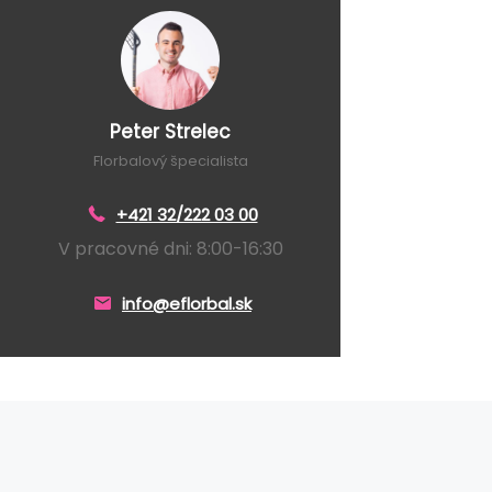
Peter Strelec
Florbalový špecialista
+421 32/222 03 00
V pracovné dni: 8:00-16:30
info@eflorbal.sk