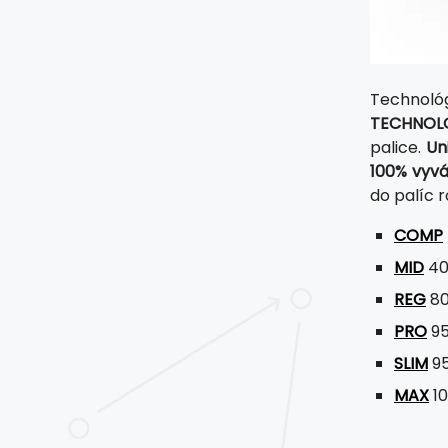
Technol
TECHNOL
palice.
Un
100% vyvá
do palíc r
COMP
MID
40
REG
80
PRO
95
SLIM
95
MAX
10