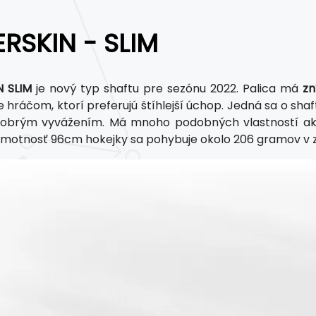
RSKIN - SLIM
N SLIM
je nový typ shaftu pre sezónu 2022. Palica má
zn
e hráčom, ktorí preferujú štíhlejší úchop. Jedná sa o shaf
 dobrým vyvážením. Má mnoho podobných vlastností ak
motnosť 96cm hokejky sa pohybuje okolo 206 gramov v zá