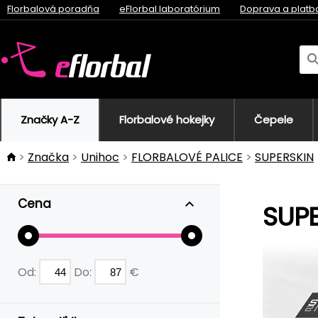
Florbalová poradňa
eFlorbal laboratórium
Doprava a platb
Značky A-Z
Florbalové hokejky
Čepele
Značka
Unihoc
FLORBALOVÉ PALICE
SUPERSKIN
Cena
SUPE
Od:
Do:
€