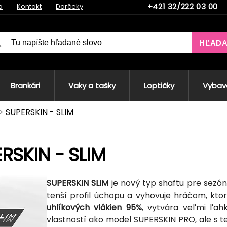
+421 32/222 03 00
a
Kontakt
Darčeky
HĽAD
Brankári
Vaky a tašky
Loptičky
Vybave
SUPERSKIN - SLIM
RSKIN - SLIM
SUPERSKIN SLIM
je nový typ shaftu pre sezó
tenší profil úchopu a vyhovuje hráčom, ktor
uhlíkových vlákien 95%
, vytvára veľmi ľa
vlastností ako model SUPERSKIN PRO, ale s 