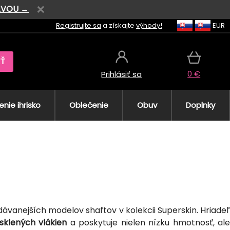
AVOU →
Registrujte sa
a získajte
výhody!
EUR
AŤ
0 €
Prihlásiť sa
nie ihrisko
Oblečenie
Obuv
Doplnky
dávanejších modelov shaftov v kolekcii Superskin. Hriade
sklených vlákien
a poskytuje nielen nízku hmotnosť, al