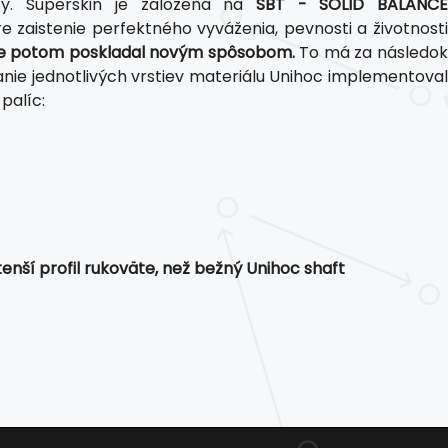
y. Superskin je založená na
SBT - SOLID BALANC
e zaistenie perfektného vyváženia, pevnosti a životnosti
a tie potom poskladal novým spôsobom.
To má za následo
nie jednotlivých vrstiev materiálu Unihoc implementova
palíc:
nší profil rukoväte, než bežný Unihoc shaft