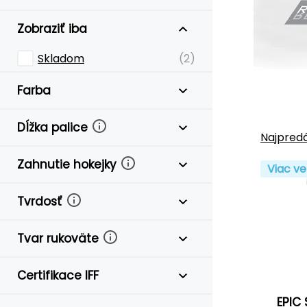
Zobraziť iba
Skladom
(2)
Farba
Dĺžka palice
Najpredá
Zahnutie hokejky
Viac ve
Tvrdosť
Tvar rukoväte
Certifikace IFF
EPIC