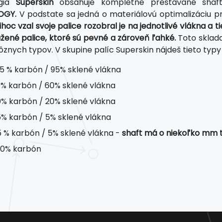
ógia
Superskin
obsahuje kompletne prestavané shaft
OGY.
V podstate sa jedná o materiálovú optimalizáciu pr
ihoc vzal svoje palice rozobral je na jednotlivé vlákna 
žené palice, ktoré sú pevné a zároveň ľahké.
Toto sklada
ôznych typov. V skupine palíc Superskin nájdeš tieto typy 
5 % karbón / 95% sklené vlákna
% karbón / 60% sklené vlákna
% karbón / 20% sklené vlákna
% karbón / 5% sklené vlákna
 % karbón / 5% sklené vlákna -
shaft má o niekoľko mm te
0% karbón