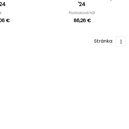
'24
'24
ůl
Florbalová hůl
,06 €
86,26 €
Stránka:
1