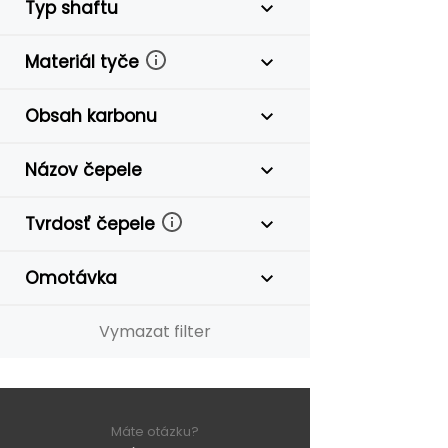
Typ shaftu
Materiál tyče
Obsah karbonu
Názov čepele
Tvrdosť čepele
Omotávka
Vymazat filter
Máte otázku?