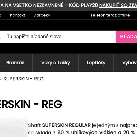
AVA NA VŠETKO NEZĽAVNENÉ – KÓD PLAY20
NAKÚPIŤ SO ZĽ
a
Kontakt
Darčeky
Telefón teraz offline
HĽAD
Brankári
Vaky a tašky
Loptičky
Vybave
SUPERSKIN - REG
RSKIN - REG
Shaft
SUPERSKIN REGULAR
je jedným z najpre
sa skladá z
80 % uhlíkových vlákien a 20 % 