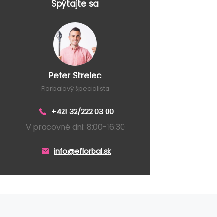
Spýtajte sa
Peter Strelec
Florbalový špecialista
+421 32/222 03 00
V pracovné dni: 8:00-16:30
info@eflorbal.sk