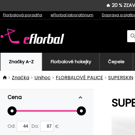
🔥 20 % ZĽ
Florbalová poradňa
eFlorbal laboratórium
Doprava a platb
Značky A-Z
Florbalové hokejky
Čepele
Značka
Unihoc
FLORBALOVÉ PALICE
SUPERSKIN
Cena
SUPE
Od:
Do:
€