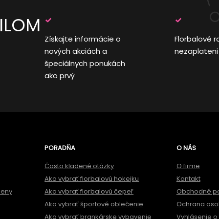
AILOM
Získajte informácie o
Florbalové r
nových akciách a
nezaplateni
špeciálnych ponukách
ako prvý
PORADŇA
O NÁS
Často kladené otázky
O firme
Ako vybrať florbalovú hokejku
Kontakt
meny
Ako vybrať florbalovú čepeľ
Obchodné p
Ako vybrať športové oblečenie
Ochrana oso
Ako vybrať brankárske vybavenie
Vyhlásenie o 