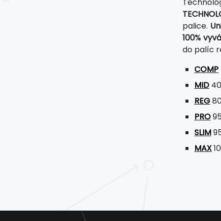
Technol
TECHNOL
palice.
Un
100% vyvá
do palíc r
COMP
MID
40
REG
80
PRO
95
SLIM
95
MAX
10