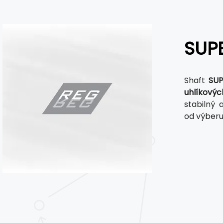
SUP
Shaft
SUP
uhlíkovýc
stabilný
od výberu