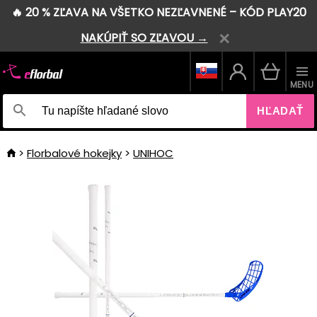
🔥 20 % ZĽAVA NA VŠETKO NEZĽAVNENÉ – KÓD PLAY20
NAKÚPIŤ SO ZĽAVOU →
MENU
HĽADAŤ
Florbalové hokejky
UNIHOC