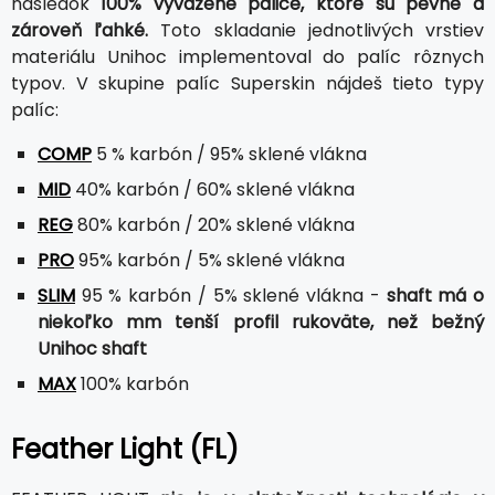
následok
100% vyvážené palice, ktoré sú pevné a
zároveň ľahké.
Toto skladanie jednotlivých vrstiev
materiálu Unihoc implementoval do palíc rôznych
typov. V skupine palíc Superskin nájdeš tieto typy
palíc:
COMP
5 % karbón / 95% sklené vlákna
MID
40% karbón / 60% sklené vlákna
REG
80% karbón / 20% sklené vlákna
PRO
95% karbón / 5% sklené vlákna
SLIM
95 % karbón / 5% sklené vlákna -
shaft má o
niekoľko mm tenší profil rukoväte, než bežný
Unihoc shaft
MAX
100% karbón
Feather Light (FL)