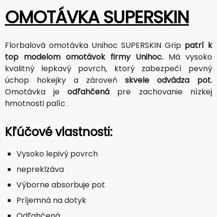
OMOTÁVKA SUPERSKIN
Florbalová omotávka Unihoc SUPERSKIN Grip
patrí k
top modelom omotávok firmy Unihoc.
Má vysoko
kvalitný lepkavý povrch, ktorý zabezpečí pevný
úchop hokejky a zároveň
skvele odvádza pot.
Omotávka je
odľahčená
pre zachovanie nízkej
hmotnosti palíc .
Kľúčové vlastnosti:
Vysoko lepivý povrch
nepreklzáva
Výborne absorbuje pot
Príjemná na dotyk
Odľahčená