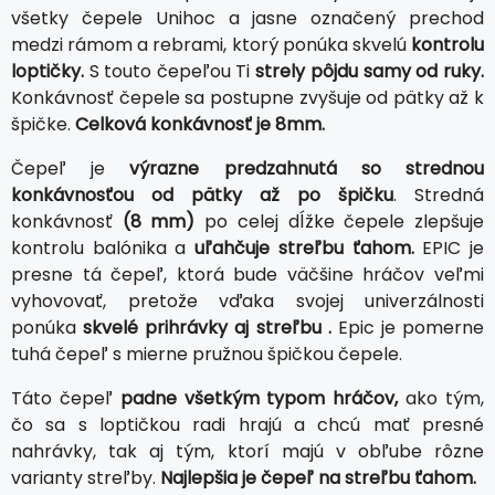
všetky čepele Unihoc a jasne označený prechod
medzi rámom a rebrami, ktorý ponúka skvelú
kontrolu
loptičky.
S touto čepeľou Ti
strely pôjdu samy od ruky.
Konkávnosť čepele sa postupne zvyšuje od pätky až k
špičke.
Celková konkávnosť je 8mm.
Čepeľ je
výrazne predzahnutá so strednou
konkávnosťou od pätky až po špičku
. Stredná
konkávnosť
(8 mm)
po celej dĺžke čepele zlepšuje
kontrolu balónika a
uľahčuje streľbu ťahom.
EPIC je
presne tá čepeľ, ktorá bude väčšine hráčov veľmi
vyhovovať, pretože vďaka svojej univerzálnosti
ponúka
skvelé prihrávky aj streľbu .
Epic je pomerne
tuhá čepeľ s mierne pružnou špičkou čepele.
Táto čepeľ
padne všetkým typom hráčov,
ako tým,
čo sa s loptičkou radi hrajú a chcú mať presné
nahrávky, tak aj tým, ktorí majú v obľube rôzne
varianty streľby.
Najlepšia je čepeľ na streľbu ťahom.