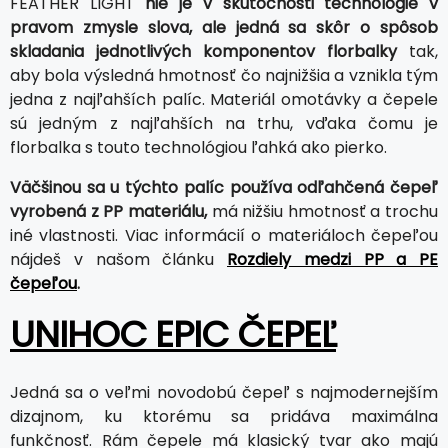
FEATHER LIGHT
nie je v skutočnosti technológie v
pravom zmysle slova, ale jedná sa skôr o spôsob
skladania jednotlivých komponentov florbalky
tak,
aby bola výsledná hmotnosť čo najnižšia a vznikla tým
jedna z najľahších palíc. Materiál omotávky a čepele
sú jedným z najľahších na trhu, vďaka čomu je
florbalka s touto technológiou ľahká ako pierko.
Väčšinou sa u týchto palíc používa odľahčená čepeľ
vyrobená z PP materiálu,
má nižšiu hmotnosť a trochu
iné vlastnosti. Viac informácií o materiáloch čepeľou
nájdeš v našom článku
Rozdiely medzi PP a PE
čepeľou
.
UNIHOC EPIC ČEPEĽ
Jedná sa o veľmi novodobú čepeľ s najmodernejším
dizajnom, ku ktorému sa pridáva maximálna
funkčnosť. Rám čepele má klasický tvar ako majú