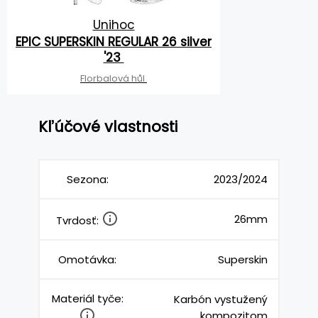
Unihoc
EPIC SUPERSKIN REGULAR 26 silver
'23
Florbalová hůl
Kľúčové vlastnosti
Sezona:
2023/2024
26mm
Tvrdosť:
Omotávka:
Superskin
Materiál tyče:
Karbón vystužený
kompozitom