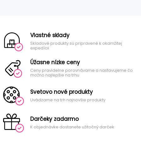
Vlastné sklady
Skladové produkty sú pripravené k okamžitej
expedícii
Úžasne nízke ceny
Ceny pravidelne porovnávame a nastavujeme čo
možno najlepšie na trhu
Svetovo nové produkty
Uvádzame na trh najnovšie produkty
Darčeky zadarmo
K objednávke dostanete užitočný darček