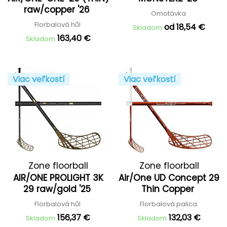
raw/copper '26
Omotávka
Florbalová hůl
od 18,54 €
Skladom
163,40 €
Skladom
Viac veľkostí
Viac veľkostí
Zone floorball
Zone floorball
AIR/ONE PROLIGHT 3K
Air/One UD Concept 29
29 raw/gold '25
Thin Copper
Florbalová hůl
Florbalová palica
156,37 €
132,03 €
Skladom
Skladom