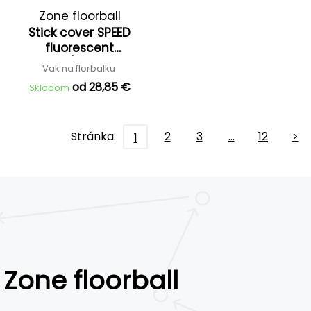
Zone floorball
Stick cover SPEED
fluorescent
yellow/black '26
Vak na florbalku
od 28,85 €
Skladom
Stránka:
2
3
…
12
>
1
Zone floorball