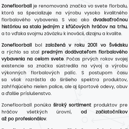
Zonefloorball
je renomovaná značka vo svete florbalu,
ktorá sa špecializuje na výrobu vysoko kvalitného
florbalového vybavenia. S viac ako
dvadsaťročnou
históriou sa stala jedným z kľúčových hráčov na trhu
,
a to vďaka svojmu záväzku k inovácii, dizajnu a kvalite.
Zonefloorball
bol
založená v roku 2001 vo Švédsku
a rýchlo sa stal
predným dodávateľom florbalového
vybavenia na celom svete
. Počas prvých rokov svojej
existencie sa značka sústredila na vývoj a výrobu
výkonných florbalových palíc. S postupom času
sa však rozrástla do širšieho spektra produktov,
zahŕňajúceho nielen palice, ale aj športové odevy, obuv
a ďalšie príslušenstvo.
Zonefloorball ponúka
široký sortiment
produktov pre
hráčov všetkých úrovní,
od začiatočníkov
až po profesionálov
.