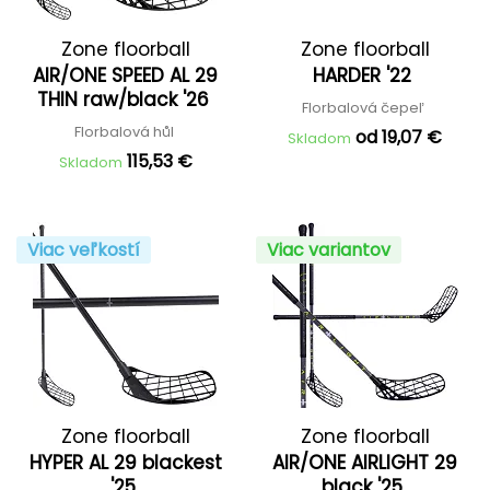
Zone floorball
Zone floorball
AIR/ONE SPEED AL 29
HARDER '22
THIN raw/black '26
Florbalová čepeľ
Florbalová hůl
od 19,07 €
Skladom
115,53 €
Skladom
Viac veľkostí
Viac variantov
Zone floorball
Zone floorball
HYPER AL 29 blackest
AIR/ONE AIRLIGHT 29
'25
black '25