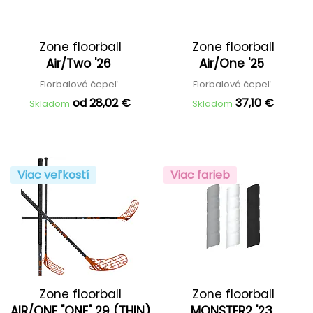
Zone floorball
Zone floorball
Air/Two '26
Air/One '25
Florbalová čepeľ
Florbalová čepeľ
od 28,02 €
37,10 €
Skladom
Skladom
Viac veľkostí
Viac farieb
Zone floorball
Zone floorball
AIR/ONE "ONE" 29 (THIN)
MONSTER2 '23