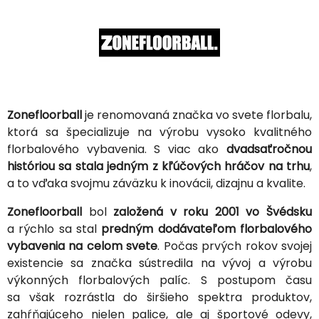
Zonefloorball
je renomovaná značka vo svete florbalu,
ktorá sa špecializuje na výrobu vysoko kvalitného
florbalového vybavenia. S viac ako
dvadsaťročnou
históriou sa stala jedným z kľúčových hráčov na trhu
,
a to vďaka svojmu záväzku k inovácii, dizajnu a kvalite.
Zonefloorball
bol
založená v roku 2001 vo Švédsku
a rýchlo sa stal
predným dodávateľom florbalového
vybavenia na celom svete
. Počas prvých rokov svojej
existencie sa značka sústredila na vývoj a výrobu
výkonných florbalových palíc. S postupom času
sa však rozrástla do širšieho spektra produktov,
zahŕňajúceho nielen palice, ale aj športové odevy,