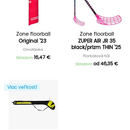
Zone floorball
Zone floorball
Original '23
ZUPER AIR JR 35
black/prizm THIN '25
Omotávka
Florbalová hůl
16,47 €
Skladom
od 46,35 €
Skladom
Viac veľkostí