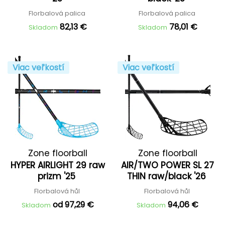
Florbalová palica
Florbalová palica
82,13 €
78,01 €
Skladom
Skladom
Viac veľkostí
Viac veľkostí
Zone floorball
Zone floorball
HYPER AIRLIGHT 29 raw
AIR/TWO POWER SL 27
prizm '25
THIN raw/black '26
Florbalová hůl
Florbalová hůl
od 97,29 €
94,06 €
Skladom
Skladom