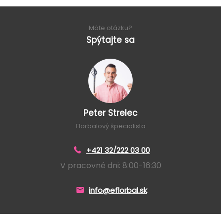
Máte otázku?
Spýtajte sa
Peter Strelec
Florbalový špecialista
+421 32/222 03 00
V pracovné dni: 8:00-16:30
info@eflorbal.sk