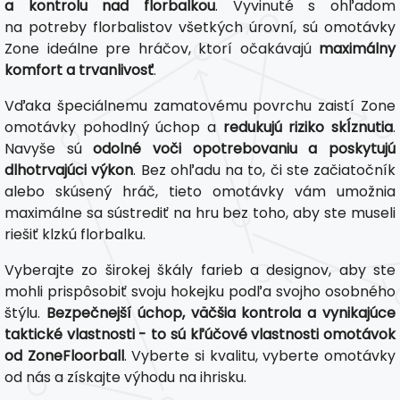
a kontrolu nad florbalkou
. Vyvinuté s ohľadom
na potreby florbalistov všetkých úrovní, sú omotávky
Zone ideálne pre hráčov, ktorí očakávajú
maximálny
komfort a trvanlivosť
.
Vďaka špeciálnemu zamatovému povrchu zaistí Zone
omotávky pohodlný úchop a
redukujú riziko skĺznutia
.
Navyše sú
odolné voči opotrebovaniu a poskytujú
dlhotrvajúci výkon
. Bez ohľadu na to, či ste začiatočník
alebo skúsený hráč, tieto omotávky vám umožnia
maximálne sa sústrediť na hru bez toho, aby ste museli
riešiť klzkú florbalku.
Vyberajte zo širokej škály farieb a designov, aby ste
mohli prispôsobiť svoju hokejku podľa svojho osobného
štýlu.
Bezpečnejší úchop, väčšia kontrola a vynikajúce
taktické vlastnosti - to sú kľúčové vlastnosti omotávok
od ZoneFloorball
. Vyberte si kvalitu, vyberte omotávky
od nás a získajte výhodu na ihrisku.