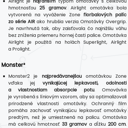
Airlight je
najľahším
typom omotávky s celkovou
hmotnosťou
25 gramov
. Airlight omotávka bola
vytvorená na vyváženie Zone
florbalových palíc
zo série AIR
ako hrubšia verzia Omotávky Overgrip.
Je navrhnutá tak, aby zaisťovala čo najnižšiu váhu
bez zníženia priemeru hornej časti palice. Omotávka
Airlight je použitá na holách Superlight, Airlight
a Prolight.
Monster²
Monster2 je
najpredávanejšou
omotávkou Zone
vďaka jej
vynikajúcej lepkavosti, odolnosti
a vlastnostiam absorpcie potu
. Omovávka
je vyrobená s líniovým vzorom, aby sa optimalizovali
prirodzené vlastnosti omotávky. Ochranný film
pomáha zachovať vynikajúcu lepkavosť omotávky
predtým, než je umiestnená na palicu. Omotávka
má celkovú hmotnosť
33 gramov
a dĺžku
200 cm
.