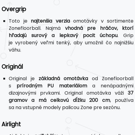
Overgrip
Toto je
najtenšia verzia
omotávky v sortimente
Zonefloorball. Najmä
vhodná pre hráčov, ktorí
hľadajú surový a lepkavý pocit úchopu
. Grip
je vyrobený veľmi tenký, aby umožnil čo najnižšiu
váhu.
Originál
Original je
základná omotávka
od Zonefloorball
s
prírodným PU materiálom
a nenápadnými
dizajnovými prvkami. Original omotávka váži
37
gramov a má celkovú dĺžku 200 cm
, používa
sa na vstupné modely palicou Zone pre sezónu.
Airlight