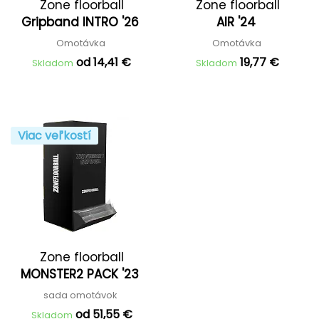
Zone floorball
Zone floorball
Gripband INTRO '26
AIR '24
Omotávka
Omotávka
od 14,41 €
19,77 €
Skladom
Skladom
Viac veľkostí
Zone floorball
MONSTER2 PACK '23
sada omotávok
od 51,55 €
Skladom