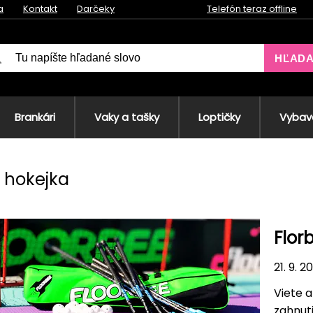
a
Kontakt
Darčeky
Telefón teraz offline
HĽAD
Brankári
Vaky a tašky
Loptičky
Vybave
 hokejka
Florb
21. 9. 2
Viete a
zahnuti