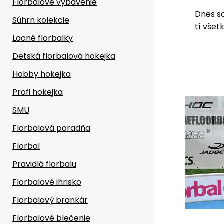
Florbalové vybavenie
Dnes s
Súhrn kolekcie
tí všet
Lacné florbalky
Detská florbalová hokejka
Hobby hokejka
Profi hokejka
SMU
Florbalová poradňa
Florbal
Pravidlá florbalu
Florbalové ihrisko
Florbalový brankár
Florbalové blečenie