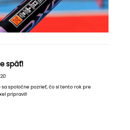
je späť!
020
sa spoločne pozrieť, čo si tento rok pre
el pripravil!