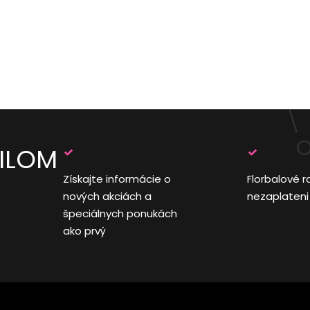
AILOM
Získajte informácie o
Florbalové r
nových akciách a
nezaplateni
špeciálnych ponukách
ako prvý