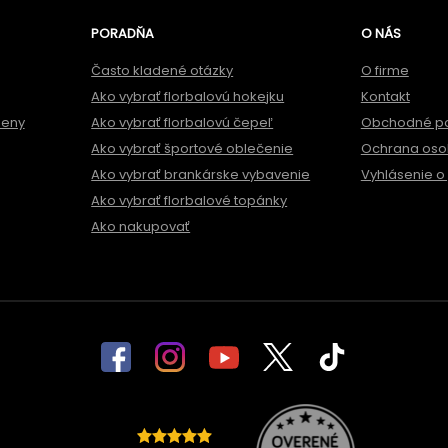
PORADŇA
O NÁS
Často kladené otázky
O firme
Ako vybrať florbalovú hokejku
Kontakt
meny
Ako vybrať florbalovú čepeľ
Obchodné p
Ako vybrať športové oblečenie
Ochrana oso
Ako vybrať brankárske vybavenie
Vyhlásenie o 
Ako vybrať florbalové topánky
Ako nakupovať