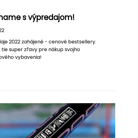
name s výpredajom!
22
aje 2022 zahájené - cenové bestsellery.
j tie super zľavy pre nákup svojho
lového vybavenia!