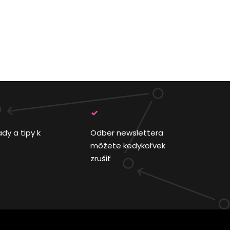
ady a tipy k
Odber newslettera
môžete kedykoľvek
zrušiť