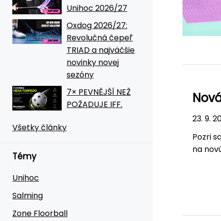
Unihoc 2026/27
Oxdog 2026/27:
Revolučná čepeľ
TRIAD a najväčšie
novinky novej
sezóny
7× PEVNĚJŠÍ NEŽ
Nová
POŽADUJE IFF.
23. 9. 2
Všetky články
Pozri s
na nov
Témy
Unihoc
Salming
Zone Floorball