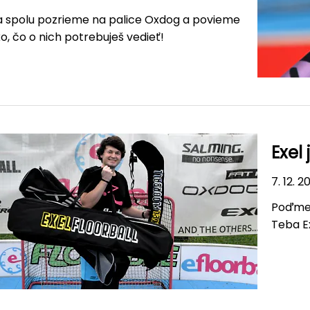
a spolu pozrieme na palice Oxdog a povieme
ko, čo o nich potrebuješ vedieť!
Exel 
7. 12. 2
Poďme 
Teba Ex