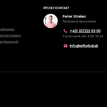
RÝCHLY KONTAKT
Peter Strelec
Florbalový špecialista
odmienky
+421 32/222 03 00
bných údajov
V pracovné dni: 8:00-16:30
prístupnosti
info@eflorbal.sk