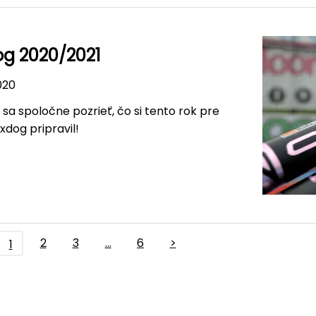
g 2020/2021
2020
a spoločne pozrieť, čo si tento rok pre
dog pripravil!
2
3
…
6
>
1