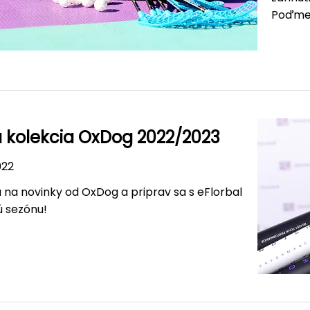
Poďme 
 kolekcia OxDog 2022/2023
022
a na novinky od OxDog a priprav sa s eFlorbal
ú sezónu!