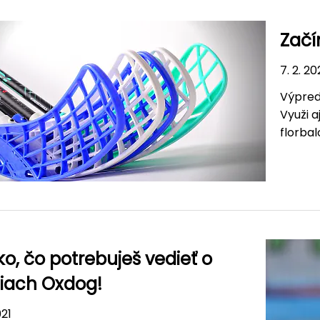
Začí
7. 2. 20
Výpred
Využi a
florba
ko, čo potrebuješ vedieť o
ciach Oxdog!
021