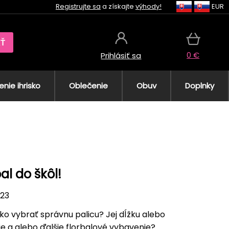
Registrujte sa
a získajte
výhody!
EUR
AŤ
0 €
Prihlásiť sa
nie ihrisko
Oblečenie
Obuv
Doplnky
al do škôl!
023
ko vybrať správnu palicu? Jej dĺžku alebo
e a alebo ďalšie florbalové vybavenie?