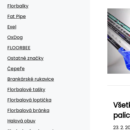
Florbalky
Fat Pipe
Exel
OxDog
FLOORBEE
Ostatné značky
Čepeľe
Brankárské rukavice
Florbalové tašky
Florbalová loptička
Všet
Florbalová bránka
pali
Halová obuv
23. 2. 2