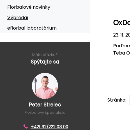
Florbalové novinky
Výpredaj
OxDo
eflorbal laboratórium
23. 11. 
Poďme s
Teba Ox
Máte otázku?
Spýtajte sa
Stránka:
Peter Strelec
Florbalový špecialista
+421 32/222 03 00