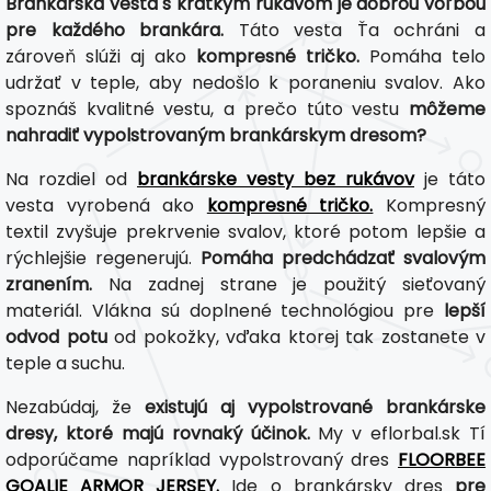
Brankárska vesta s krátkym rukávom je dobrou voľbou
pre každého brankára.
Táto vesta Ťa ochráni a
zároveň slúži aj ako
kompresné tričko.
Pomáha telo
udržať v teple, aby nedošlo k poraneniu svalov. Ako
spoznáš kvalitné vestu, a prečo túto vestu
môžeme
nahradiť vypolstrovaným brankárskym dresom?
Na rozdiel od
brankárske vesty bez rukávov
je táto
vesta vyrobená ako
kompresné tričko.
Kompresný
textil zvyšuje prekrvenie svalov, ktoré potom lepšie a
rýchlejšie regenerujú.
Pomáha predchádzať svalovým
zranením.
Na zadnej strane je použitý sieťovaný
materiál. Vlákna sú doplnené technológiou pre
lepší
odvod potu
od pokožky, vďaka ktorej tak zostanete v
teple a suchu.
Nezabúdaj, že
existujú aj vypolstrované brankárske
dresy, ktoré majú rovnaký účinok.
My v eflorbal.sk Tí
odporúčame napríklad vypolstrovaný dres
FLOORBEE
GOALIE ARMOR JERSEY.
Ide o brankársky dres
pre