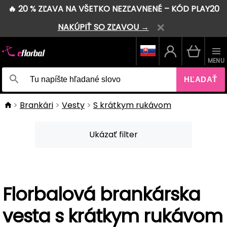
🔥 20 % ZĽAVA NA VŠETKO NEZĽAVNENÉ – KÓD PLAY20
NAKÚPIŤ SO ZĽAVOU →
MENU
HĽADAŤ
Brankári
Vesty
S krátkym rukávom
Ukázať filter
Florbalová brankárska
vesta s krátkym rukávom