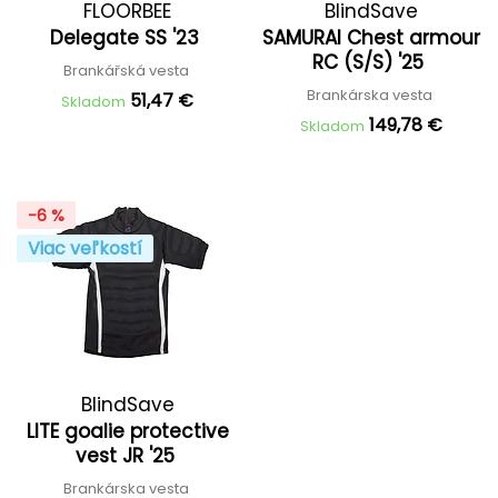
FLOORBEE
BlindSave
Delegate SS '23
SAMURAI Chest armour
RC (S/S) '25
Brankářská vesta
Brankárska vesta
51,47 €
Skladom
149,78 €
Skladom
-6 %
Viac veľkostí
BlindSave
LITE goalie protective
vest JR '25
Brankárska vesta