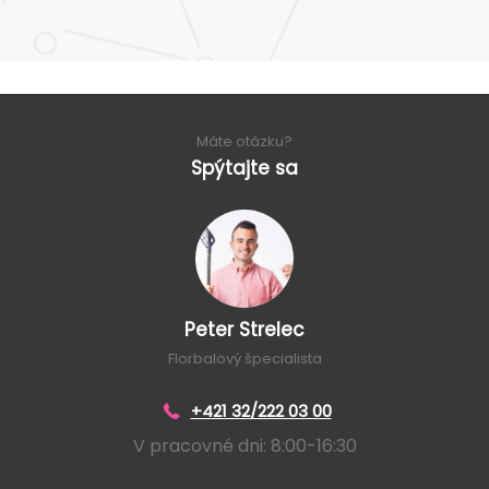
Máte otázku?
Spýtajte sa
Peter Strelec
Florbalový špecialista
+421 32/222 03 00
V pracovné dni: 8:00-16:30