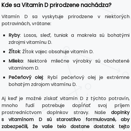
Kde sa Vitamín D prirodzene nachádza?
Vitamín D sa vyskytuje prirodzene v niektorých
potravinách, vrátane:
Ryby
: Losos, sleď, tuniak a makrela sú bohatými
zdrojmi vitamínu D.
Žĺtok
: Žĺtok vajec obsahuje vitamín D.
Mlieko
: Niektoré mliečne výrobky sú obohatené
vitamínom D.
Pečeňový olej
: Rybí pečeňový olej je extrémne
bohatým zdrojom vitamínu D.
Aj keď je možné získať vitamín D z týchto potravín,
mnoho ľudí potrebuje dopĺňať svoj príjem
prostredníctvom doplnkov stravy. Naše
doplnky
s vitamínom D sú starostlivo formulované, aby
zabezpečili, že vaše telo dostane dostatok tejto