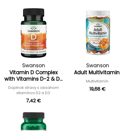
Swanson
Swanson
Vitamin D Complex
Adult Multivitamin
with Vitamins D-2 & D-
Multivitamín
3
Doplnok stravy s obsahom
19,68 €
vitamínov D2 a D3
7,42 €