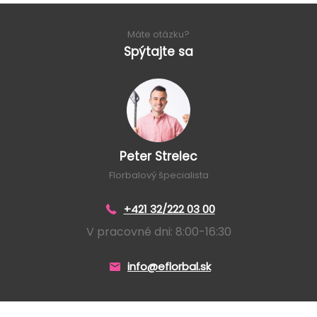
Máte otázku?
Spýtajte sa
Peter Strelec
Florbalový špecialista
+421 32/222 03 00
V pracovné dni: 8:00-16:30
info@eflorbal.sk