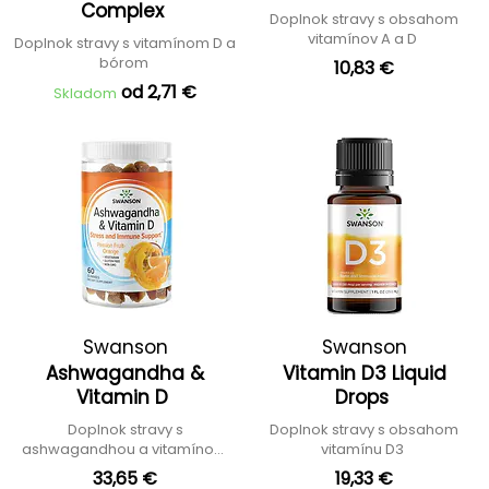
Complex
Doplnok stravy s obsahom
vitamínov A a D
Doplnok stravy s vitamínom D a
bórom
10,83 €
od 2,71 €
Skladom
Swanson
Swanson
Ashwagandha &
Vitamin D3 Liquid
Vitamin D
Drops
Doplnok stravy s
Doplnok stravy s obsahom
ashwagandhou a vitamínom
vitamínu D3
D3
33,65 €
19,33 €