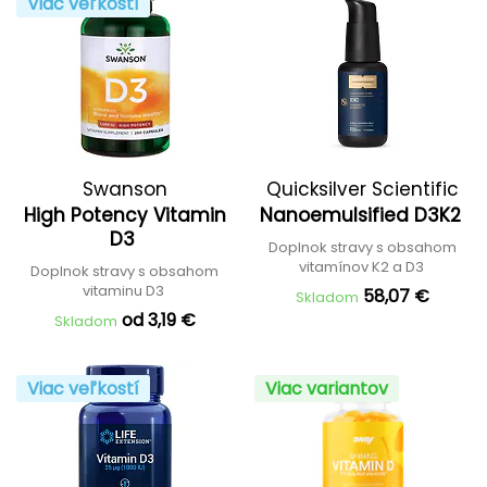
Viac veľkostí
Swanson
Quicksilver Scientific
High Potency Vitamin
Nanoemulsified D3K2
D3
Doplnok stravy s obsahom
vitamínov K2 a D3
Doplnok stravy s obsahom
vitaminu D3
58,07 €
Skladom
od 3,19 €
Skladom
Viac veľkostí
Viac variantov