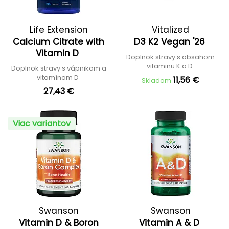
Life Extension
Vitalized
Calcium Citrate with
D3 K2 Vegan '26
Vitamin D
Doplnok stravy s obsahom
vitaminu K a D
Doplnok stravy s vápnikom a
vitamínom D
11,56 €
Skladom
27,43 €
Viac variantov
Swanson
Swanson
Vitamin D & Boron
Vitamin A & D