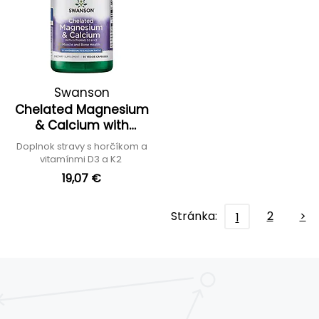
Swanson
Chelated Magnesium
& Calcium with
Vitamins D3 & K2
Doplnok stravy s horčíkom a
vitamínmi D3 a K2
19,07 €
Stránka:
2
>
1