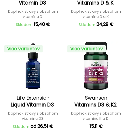
Vitamin D3
Vitamins D & K
Doplnok stravy s obsahom
Doplnok stravy s obsahom
vitamínu D
vitamínu D a K
15,40 €
24,29 €
Skladom
Skladom
Viac variantov
Viac variantov
Life Extension
Swanson
Liquid Vitamin D3
Vitamins D3 & K2
Doplnok stravy s obsahom
Doplnok stravy s obsahom
vitaminu D3
vitaminu K a D
od 26,51 €
15,11 €
Skladom