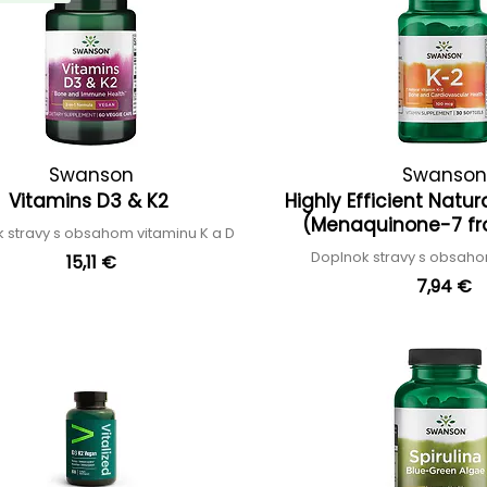
Swanson
Swanson
Vitamins D3 & K2
Highly Efficient Natur
(Menaquinone-7 f
 stravy s obsahom vitaminu K a D
Doplnok stravy s obsaho
15,11 €
7,94 €