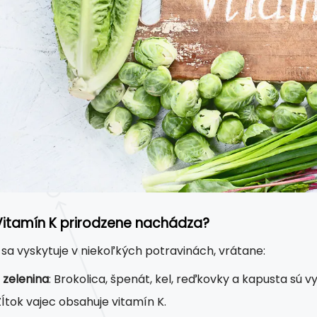
Vitamín K prirodzene nachádza?
 sa vyskytuje v niekoľkých potravinách, vrátane:
 zelenina
: Brokolica, špenát, kel, reďkovky a kapusta sú v
 Žĺtok vajec obsahuje vitamín K.