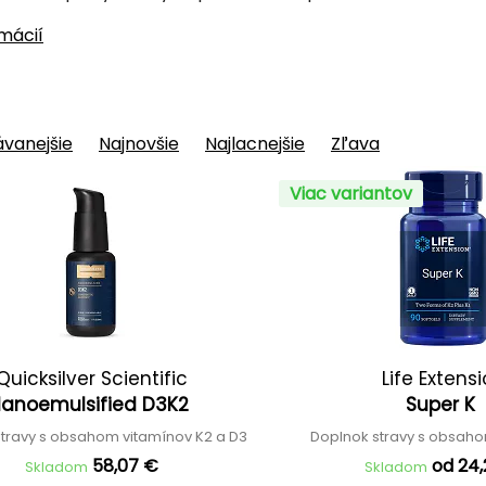
rmácií
vanejšie
Najnovšie
Najlacnejšie
Zľava
Viac variantov
Quicksilver Scientific
Life Extens
anoemulsified D3K2
Super K
stravy s obsahom vitamínov K2 a D3
Doplnok stravy s obsaho
58,07 €
od 24
Skladom
Skladom