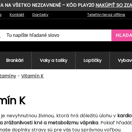
AVA NA VŠETKO NEZĽAVNENÉ – KÓD PLAY20
NAKÚPIŤ SO ZĽ
a
Kontakt
Darčeky
Telefón teraz offline
HĽAD
Brankári
Vaky a tašky
Loptičky
Vybave
itamíny
Vitamín K
mín K
je nevyhnutnou živinou, ktorá hrá dôležitú úlohu v
kardio
 zrážanlivosti krvi a metabolizmu vápnika
. Pokiaľ hľadá
 naše doplnky stravy sú pre vás tou správnou voľbou.