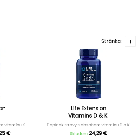
Stránka:
1
ion
Life Extension
Vitamins D & K
m vitamínu K
Doplnok stravy s obsahom vitamínu D a K
,25 €
24,29 €
Skladom