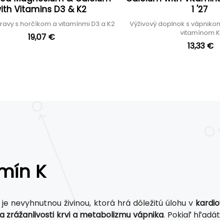
ith Vitamins D3 & K2
1 '27
ravy s horčíkom a vitamínmi D3 a K2
Výživový doplnok s vápniko
vitamínom 
19,07 €
13,33 €
mín K
je nevyhnutnou živinou, ktorá hrá dôležitú úlohu v
kardio
 zrážanlivosti krvi a metabolizmu vápnika
. Pokiaľ hľadá