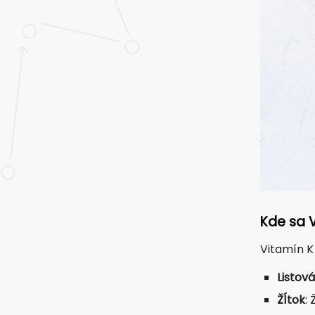
Kde sa 
Vitamín K
Listová
Žĺtok
: