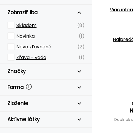
Viac info
Zobraziť iba
Skladom
(8)
Novinka
(1)
Najpredá
Novo zľavnené
(2)
Zľava - vada
(1)
Značky
Forma
Zloženie
N
Aktívne látky
Doplnok 