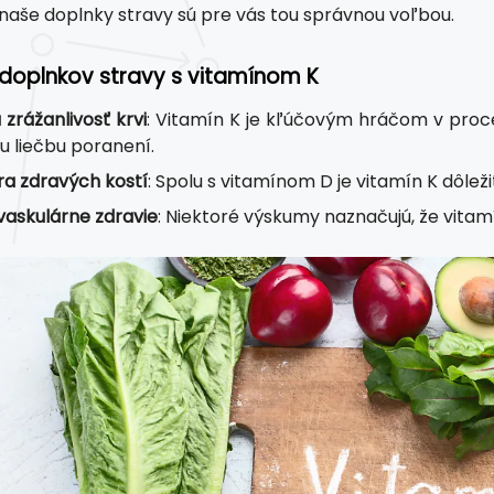
 naše doplnky stravy sú pre vás tou správnou voľbou.
doplnkov stravy s vitamínom K
 zrážanlivosť krvi
: Vitamín K je kľúčovým hráčom v proces
lu liečbu poranení.
a zdravých kostí
: Spolu s vitamínom D je vitamín K dôlež
vaskulárne zdravie
: Niektoré výskumy naznačujú, že vitam