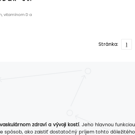
m, vitamínom D a
K
Stránka:
1
vaskulárnom zdraví a vývoji kostí
. Jeho hlavnou funkcio
te spôsob, ako zaistiť dostatočný príjem tohto dôležitéh