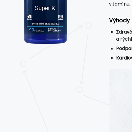
vitamínu,
Výhody 
Zdravá
a rých
Podpor
Kardio