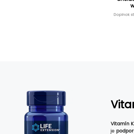
w
Doplnok st
Vita
Vitamín K
je
podpora