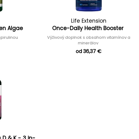
Life Extension
een Algae
Once-Daily Health Booster
spirulinou
Výživový doplnok s obsahom vitamínov a
minerálov
od 36,37 €
 D & K - 3 in-