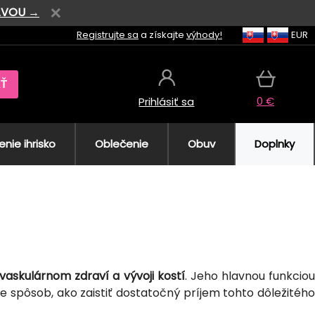
AVOU →
Registrujte sa
a získajte
výhody!
EUR
AŤ
0 €
Prihlásiť sa
nie ihrisko
Oblečenie
Obuv
Doplnky
vaskulárnom zdraví a vývoji kostí
. Jeho hlavnou funkcio
te spôsob, ako zaistiť dostatočný príjem tohto dôležitéh