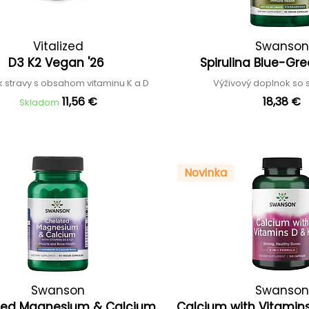
Vitalized
Swanson
D3 K2 Vegan '26
Spirulina Blue-Gr
 stravy s obsahom vitaminu K a D
Výživový doplnok so 
11,56 €
18,38 €
Skladom
Novinka
Swanson
Swanson
ted Magnesium & Calcium
Calcium with Vitamins