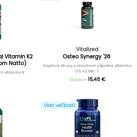
Vitalized
al Vitamin K2
Osteo Synergy '26
rom Natto)
Doplnok stravy s obsahom vápnika, vitamínu
D3, K2 MK-7
m vitamínu K
15,45 €
Skladom
Viac veľkostí