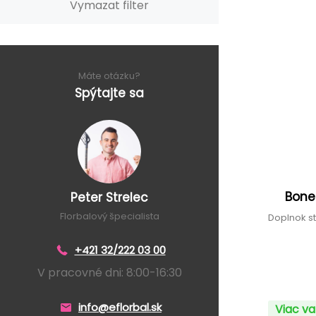
Vymazat filter
Máte otázku?
Spýtajte sa
Bone
Peter Strelec
Florbalový špecialista
Doplnok s
+421 32/222 03 00
V pracovné dni: 8:00-16:30
info@eflorbal.sk
Viac va