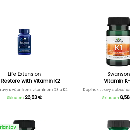
Life Extension
Swanson
 Restore with Vitamin K2
Vitamin K
travy s vápnikom, vitamínom D3 a K2
Doplnok stravy s obsaho
26,53 €
8,5
Skladom
Skladom
riantov