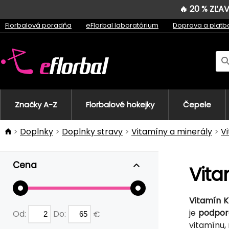
🔥 20 % ZĽ
Florbalová poradňa
eFlorbal laboratórium
Doprava a platb
Značky A-Z
Florbalové hokejky
Čepele
Doplnky
Doplnky stravy
Vitamíny a minerály
V
Cena
Vita
Vitamín K
je
podpora
Od:
Do:
€
vitamínu,