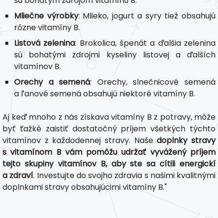
sú bohatým zdrojom vitamínu B.
Mliečne výrobky
: Mlieko, jogurt a syry tiež obsahujú
rôzne vitamíny B.
Listová zelenina
: Brokolica, špenát a ďalšia zelenina
sú bohatými zdrojmi kyseliny listovej a ďalších
vitamínov B.
Orechy a semená
: Orechy, slnečnicové semená
a ľanové semená obsahujú niektoré vitamíny B.
Aj keď mnoho z nás získava vitamíny B z potravy, môže
byť ťažké zaistiť dostatočný príjem všetkých týchto
vitamínov z každodennej stravy. Naše
doplnky stravy
s vitamínom B vám pomôžu udržať vyvážený príjem
tejto skupiny vitamínov B, aby ste sa cítili energickí
a zdraví
. Investujte do svojho zdravia s našimi kvalitnými
doplnkami stravy obsahujúcimi vitamíny B."