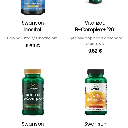
Swanson
Vitalized
Inositol
B-Complex+ '26
Doplnok stravy s inozitolom
Výživový doplnok s obsahom
vitamínu B
11,69 €
9,62 €
Swanson
Swanson