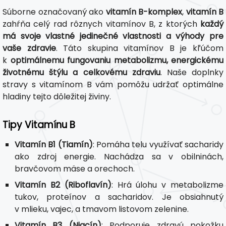
Súborne označovaný ako
vitamín B-komplex
,
vitamín B
zahŕňa celý rad rôznych vitamínov B, z ktorých
každý
má svoje vlastné jedinečné vlastnosti a výhody pre
vaše zdravie
. Táto skupina vitamínov B je kľúčom
k
optimálnemu fungovaniu metabolizmu, energickému
životnému štýlu a celkovému zdraviu
. Naše doplnky
stravy s vitamínom B vám pomôžu udržať optimálne
hladiny tejto dôležitej živiny.
Tipy Vitamínu B
Vitamín B1 (Tiamín)
: Pomáha telu využívať sacharidy
ako zdroj energie. Nachádza sa v obilninách,
bravčovom mäse a orechoch.
Vitamín B2 (Riboflavín)
: Hrá úlohu v metabolizme
tukov, proteínov a sacharidov. Je obsiahnutý
v mlieku, vajec, a tmavom listovom zelenine.
Vitamín B3 (Niacín)
: Podporuje zdravú pokožku