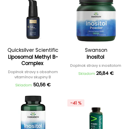
Quicksilver Scientific
Swanson
Liposomal Methyl B-
Inositol
Complex
Doplnok stravy s inositolom
Doplnok stravy s obsahom
26,84 €
Skladom
vitamínov skupiny B
50,56 €
Skladom
-41 %