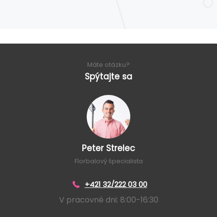
Máte otázku?
Spýtajte sa
Peter Strelec
Florbalový špecialista
+421 32/222 03 00
V pracovné dni: 8:00-16:30