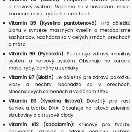
a nervový systém. Nájdeme ho v hovädzom mäse,
kuracom mäso, rybách a orechoch.
Vitamín B5 (Kyselina pantotenová)
: Hrá dôležitú
úlohu v syntéze mastných kyselín a metabolizme
sacharidov. Nachádza sa v celých zrnách, orechoch
a mäso.
Vitamín B6 (Pyridoxín)
: Podporuje zdravý imunitný
systém a nervový systém. Obsahuje ho kuracie
mäso, ryby, banány a zemiaky.
Vitamín B7 (Biotín)
: Je dôležitý pre zdravú pokožku,
vlasy a nechty. Nachádza sa v orechoch,
slnečnicových semenách a vaječnom žĺtku.
Vitamín B9 (Kyselina listová)
: Dôležitý pre rast
buniek a tvorbu DNA. Obsahuje ho listová zelenina,
strukoviny a citrusové plody.
Vitamín B12 (Kobalamín)
: Kľúčový pre tvorbu
červených krviniek a zdravý nervový systém.