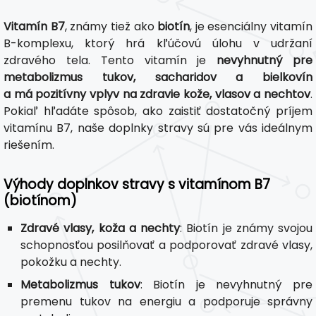
Vitamín B7
, známy tiež ako
biotín
, je esenciálny vitamín
B-komplexu, ktorý hrá kľúčovú úlohu v udržaní
zdravého tela. Tento vitamín je
nevyhnutný pre
metabolizmus tukov, sacharidov a bielkovín
a má pozitívny vplyv na zdravie kože, vlasov a nechtov
.
Pokiaľ hľadáte spôsob, ako zaistiť dostatočný príjem
vitamínu B7, naše doplnky stravy sú pre vás ideálnym
riešením.
Výhody doplnkov stravy s vitamínom B7
(biotínom)
Zdravé vlasy, koža a nechty
: Biotín je známy svojou
schopnosťou posilňovať a podporovať zdravé vlasy,
pokožku a nechty.
Metabolizmus tukov
: Biotín je nevyhnutný pre
premenu tukov na energiu a podporuje správny