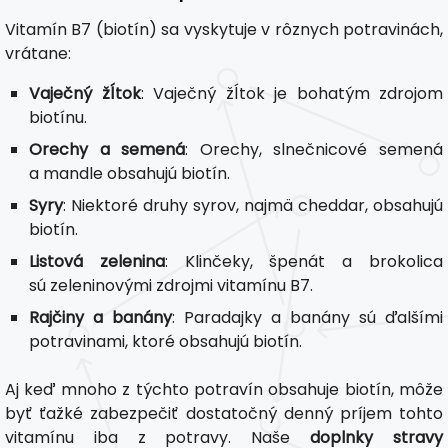
Vitamín B7 (biotín) sa vyskytuje v rôznych potravinách,
vrátane:
Vaječný žĺtok
: Vaječný žĺtok je bohatým zdrojom
biotínu.
Orechy a semená
: Orechy, slnečnicové semená
a mandle obsahujú biotín.
Syry
: Niektoré druhy syrov, najmä cheddar, obsahujú
biotín.
Listová zelenina
: Klinčeky, špenát a brokolica
sú zeleninovými zdrojmi vitamínu B7.
Rajčiny a banány
: Paradajky a banány sú ďalšími
potravinami, ktoré obsahujú biotín.
Aj keď mnoho z týchto potravín obsahuje biotín, môže
byť ťažké zabezpečiť dostatočný denný príjem tohto
vitamínu iba z potravy. Naše
doplnky stravy