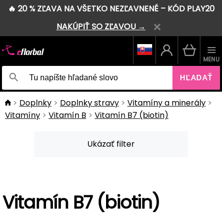
🔥 20 % ZĽAVA NA VŠETKO NEZĽAVNENÉ – KÓD PLAY20
NAKÚPIŤ SO ZĽAVOU →
MENU
HĽADAŤ
Doplnky
Doplnky stravy
Vitamíny a minerály
Vitamíny
Vitamín B
Vitamín B7 (biotin)
Ukázať filter
Vitamín B7 (biotin)